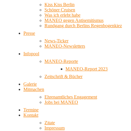
Kiss Kiss Berlin
Schöner Cruisen
Was ich erlebt habe
MANEO gegen Antisemitismus
Rundgang durch Berlins Regenbogenkiez
Presse
News-Ticker
MANEO-Newsletters
Infopool
MANEO-Reporte
MANEO-Report 2023
Zeitschrift & Bücher
Galerie
Mitmachen
Ehrenamtliches Engagement
Jobs bei MANEO
Termine
Kontakt
Zitate
Impressum