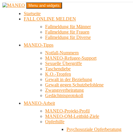
Zum
Menu and widgets
Inhalt
Startseite
springen
Das schwule Anti-Gewalt-Projekt in Berlin
FALL ONLINE MELDEN
MANEO
Fallmeldung für Männer
Fallmeldung für Frauen
Fallmeldung für Diverse
MANEO-Tipps
Notfall-Nummern
MANEO-Refugee-Support
Sexuelle Übergriffe
Taschendiebe
K.O.-Tropfen
Gewalt in der Beziehung
Gewalt gegen Schutzbefohlene
Zwangsverheiratung
Gedächtnisprotokoll
MANEO-Arbeit
MANEO-Projekt-Profil
MANEO-QM-Leitbild-Ziele
Opferhilfe
Psychosoziale Opferberatung