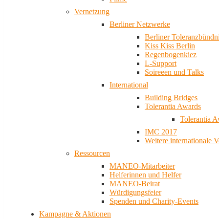
Vernetzung
Berliner Netzwerke
Berliner Toleranzbündn
Kiss Kiss Berlin
Regenbogenkiez
L-Support
Soireeen und Talks
International
Building Bridges
Tolerantia Awards
Tolerantia 
IMC 2017
Weitere internationale 
Ressourcen
MANEO-Mitarbeiter
Helferinnen und Helfer
MANEO-Beirat
Würdigungsfeier
Spenden und Charity-Events
Kampagne & Aktionen