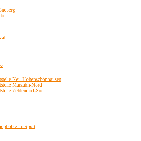
neberg
bit
walt
ez
telle Neu-Hohenschönhausen
telle Marzahn-Nord
elle Zehlendorf-Süd
phobie im Sport