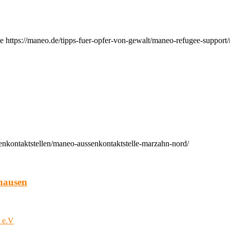
e https://maneo.de/tipps-fuer-opfer-von-gewalt/maneo-refugee-support
enkontaktstellen/maneo-aussenkontaktstelle-marzahn-nord/
hausen
t e.V