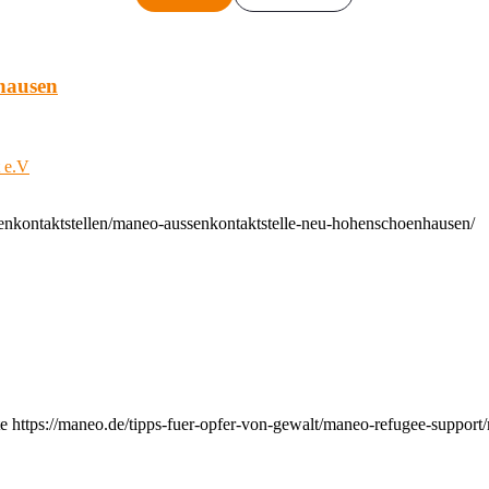
hausen
t e.V
enkontaktstellen/maneo-aussenkontaktstelle-neu-hohenschoenhausen/
e https://maneo.de/tipps-fuer-opfer-von-gewalt/maneo-refugee-support