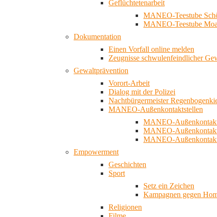
Geflüchtetenarbeit
MANEO-Teestube Schö
MANEO-Teestube Moa
Dokumentation
Einen Vorfall online melden
Zeugnisse schwulenfeindlicher Ge
Gewaltprävention
Vorort-Arbeit
Dialog mit der Polizei
Nachtbürgermeister Regenbogenki
MANEO-Außenkontaktstellen
MANEO-Außenkontakts
MANEO-Außenkontakts
MANEO-Außenkontaktst
Empowerment
Geschichten
Sport
Setz ein Zeichen
Kampagnen gegen Homo
Religionen
Filme