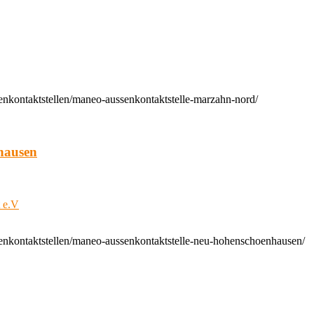
enkontaktstellen/maneo-aussenkontaktstelle-marzahn-nord/
hausen
t e.V
enkontaktstellen/maneo-aussenkontaktstelle-neu-hohenschoenhausen/