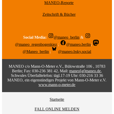
MANEO-Reporte
Zeitschrift & Bücher
Social Media:
@maneo_berlin
&
@maneo_regenbogenkiez
;
@maneo.berlin
;
@Maneo_berlin
;
@maneo.bsky.social
MANEO c/o Mann-O-Meter e.V., Bülowstraße 106 , 10783
Berlin; Fax: 030-236 381 42, Mail:
maneo[at]maneo.de
,
Schwules Überfalltelefon: tägl.17-19 Uhr: 030-216 33 36
MANEO, ein eigenständiges Projekt von Mann-O-Meter e.V.
www.mann-o-meter.de
Startseite
FALL ONLINE MELDEN