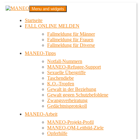
Zum
MANEO
Menu and widgets
Inhalt
Das schwule Anti-Gewalt-Projekt in Berlin
springen
Startseite
FALL ONLINE MELDEN
Fallmeldung für Männer
Fallmeldung für Frauen
Fallmeldung für Diverse
MANEO-Tipps
Notfall-Nummern
MANEO-Refugee-Support
Sexuelle Übergriffe
Taschendiebe
K.O.-Tropfen
Gewalt in der Beziehung
Gewalt gegen Schutzbefohlene
Zwangsverheiratung
Gedächtnisprotokoll
MANEO-Arbeit
MANEO-Projekt-Profil
MANEO-QM-Leitbild-Ziele
Opferhilfe