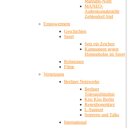
Marzahn-Nord
MANEO-
Außenkontaktstelle
Zehlendorf-Süd
Empowerment
Geschichten
Sport
Setz ein Zeichen
Kampagnen gegen
Homophobie im Sport
Religionen
Filme
Vernetzung
Berliner Netzwerke
Berliner
Toleranzbündnis
Kiss Kiss Berlin
Regenbogenkiez
L-Support
Soireeen und Talks
International