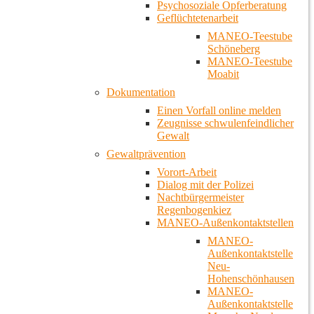
Psychosoziale Opferberatung
Geflüchtetenarbeit
MANEO-Teestube
Schöneberg
MANEO-Teestube
Moabit
Dokumentation
Einen Vorfall online melden
Zeugnisse schwulenfeindlicher
Gewalt
Gewaltprävention
Vorort-Arbeit
Dialog mit der Polizei
Nachtbürgermeister
Regenbogenkiez
MANEO-Außenkontaktstellen
MANEO-
Außenkontaktstelle
Neu-
Hohenschönhausen
MANEO-
Außenkontaktstelle