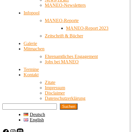
MANEO-Newsletters
Infopool
MANEO-Reporte
MANEO-Report 2023
Zeitschrift & Bücher
Galerie
Mitmachen
Ehrenamtliches Engagement
Jobs bei MANEO
Termine
Kontakt
Zitate
Impressum
Disclaimer
Datenschutzerklärung
Suchen
Deutsch
English
Facebook
Instagram
Mastodon