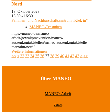
Nord
18. Oktober 2028
13:30 - 16:30
Familien- und Nachbarschaftszentrum „Kiek in“
MANEO-Teestuben
https://maneo.de/maneo-
arbeit/gewaltpraevention/maneo-
aussenkontaktstellen/maneo-aussenkontaktstelle-
marzahn-nord/
Weitere Informationen
<<
<
32
33
34
35
36
37
38
39
40
41
42
43
>
>>
Über MANEO
MANEO-Arbeit
Zitate