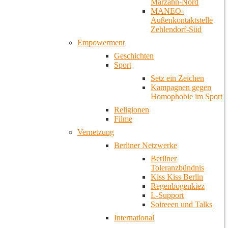
Marzahn-Nord
MANEO-
Außenkontaktstelle
Zehlendorf-Süd
Empowerment
Geschichten
Sport
Setz ein Zeichen
Kampagnen gegen
Homophobie im Sport
Religionen
Filme
Vernetzung
Berliner Netzwerke
Berliner
Toleranzbündnis
Kiss Kiss Berlin
Regenbogenkiez
L-Support
Soireeen und Talks
International