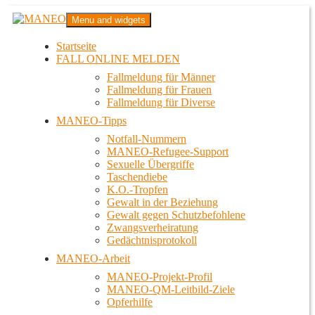
Zum
MANEO
Menu and widgets
Inhalt
Das schwule Anti-Gewalt-Projekt in Berlin
springen
Startseite
FALL ONLINE MELDEN
Fallmeldung für Männer
Fallmeldung für Frauen
Fallmeldung für Diverse
MANEO-Tipps
Notfall-Nummern
MANEO-Refugee-Support
Sexuelle Übergriffe
Taschendiebe
K.O.-Tropfen
Gewalt in der Beziehung
Gewalt gegen Schutzbefohlene
Zwangsverheiratung
Gedächtnisprotokoll
MANEO-Arbeit
MANEO-Projekt-Profil
MANEO-QM-Leitbild-Ziele
Opferhilfe