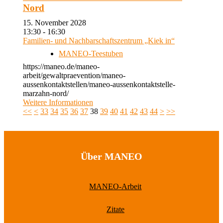
Nord
15. November 2028
13:30 - 16:30
Familien- und Nachbarschaftszentrum „Kiek in“
MANEO-Teestuben
https://maneo.de/maneo-
arbeit/gewaltpraevention/maneo-
aussenkontaktstellen/maneo-aussenkontaktstelle-
marzahn-nord/
Weitere Informationen
<<
<
33
34
35
36
37
38
39
40
41
42
43
44
>
>>
Über MANEO
MANEO-Arbeit
Zitate