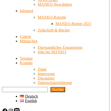
MANEO-Newsletters
Infopool
MANEO-Reporte
MANEO-Report 2023
Zeitschrift & Bücher
Galerie
Mitmachen
Ehrenamtliches Engagement
Jobs bei MANEO
Termine
Kontakt
Zitate
Impressum
Disclaimer
Datenschutzerklärung
Suchen
Deutsch
English
Facebook
Instagram
Mastodon