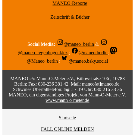
MANEO-Reporte
Zeitschrift & Bücher
Social Media:
@maneo_berlin
&
@maneo_regenbogenkiez
;
@maneo.berlin
;
@Maneo_berlin
;
@maneo.bsky.social
MANEO c/o Mann-O-Meter e.V., Bülowstraße 106 , 10783
Berlin; Fax: 030-236 381 42, Mail:
maneo[at]maneo.de
,
Schwules Überfalltelefon: tägl.17-19 Uhr: 030-216 33 36
MANEO, ein eigenständiges Projekt von Mann-O-Meter e.V.
www.mann-o-meter.de
Startseite
FALL ONLINE MELDEN