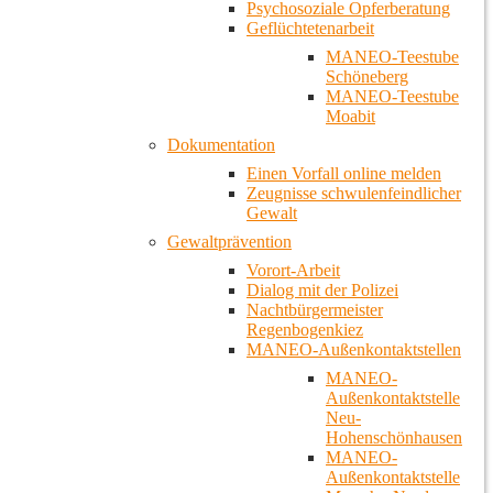
Psychosoziale Opferberatung
Geflüchtetenarbeit
MANEO-Teestube
Schöneberg
MANEO-Teestube
Moabit
Dokumentation
Einen Vorfall online melden
Zeugnisse schwulenfeindlicher
Gewalt
Gewaltprävention
Vorort-Arbeit
Dialog mit der Polizei
Nachtbürgermeister
Regenbogenkiez
MANEO-Außenkontaktstellen
MANEO-
Außenkontaktstelle
Neu-
Hohenschönhausen
MANEO-
Außenkontaktstelle