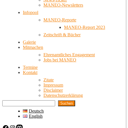
MANEO-Newsletters
Infopool
MANEO-Reporte
MANEO-Report 2023
Zeitschrift & Bücher
Galerie
Mitmachen
Ehrenamtliches Engagement
Jobs bei MANEO
Termine
Kontakt
Zitate
Impressum
Disclaimer
Datenschutzerklärung
Suchen
Deutsch
English
Facebook
Instagram
Mastodon