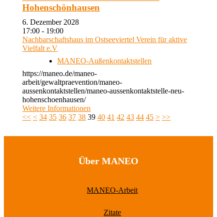
Hohenschönhausen
6. Dezember 2028
17:00 - 19:00
Nachbarschaftshaus im Ostseeviertel Verein für aktive
Vielfalt e.V
MANEO-Außenkontaktstellen
https://maneo.de/maneo-
arbeit/gewaltpraevention/maneo-
aussenkontaktstellen/maneo-aussenkontaktstelle-neu-
hohenschoenhausen/
Weitere Informationen
<<
<
34
35
36
37
38
39
40
41
42
43
44
45
>
>>
Über MANEO
MANEO-Arbeit
Zitate