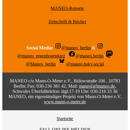
MANEO-Reporte
Zeitschrift & Bücher
Social Media:
@maneo_berlin
&
@maneo_regenbogenkiez
;
@maneo.berlin
;
@Maneo_berlin
;
@maneo.bsky.social
MANEO c/o Mann-O-Meter e.V., Bülowstraße 106 , 10783
Berlin; Fax: 030-236 381 42, Mail:
maneo[at]maneo.de
,
Schwules Überfalltelefon: tägl.17-19 Uhr: 030-216 33 36
MANEO, ein eigenständiges Projekt von Mann-O-Meter e.V.
www.mann-o-meter.de
Startseite
FALL ONLINE MELDEN