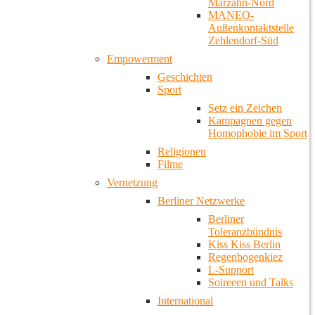
Marzahn-Nord
MANEO-
Außenkontaktstelle
Zehlendorf-Süd
Empowerment
Geschichten
Sport
Setz ein Zeichen
Kampagnen gegen
Homophobie im Sport
Religionen
Filme
Vernetzung
Berliner Netzwerke
Berliner
Toleranzbündnis
Kiss Kiss Berlin
Regenbogenkiez
L-Support
Soireeen und Talks
International