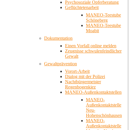
Psychosoziale Opferberatung
Geflüchtetenarbeit
MANEO-Teestube
Schöneberg
MANEO-Teestube
Moabit
Dokumentation
Einen Vorfall online melden
Zeugnisse schwulenfeindlicher
Gewalt
Gewaltprävention
Vorort-Arbeit
Dialog mit der Polizei
Nachtbürgermeister
Regenbogenkiez
MANEO-Außenkontaktstellen
MANEO-
Außenkontaktstelle
Neu-
Hohenschönhausen
MANEO-
Außenkontaktstelle