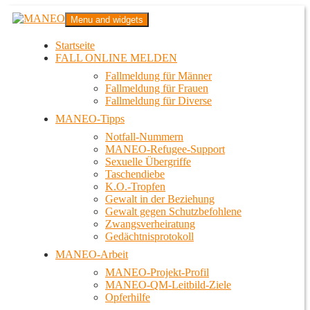
Zum
MANEO
Menu and widgets
Inhalt
Das schwule Anti-Gewalt-Projekt in Berlin
springen
Startseite
FALL ONLINE MELDEN
Fallmeldung für Männer
Fallmeldung für Frauen
Fallmeldung für Diverse
MANEO-Tipps
Notfall-Nummern
MANEO-Refugee-Support
Sexuelle Übergriffe
Taschendiebe
K.O.-Tropfen
Gewalt in der Beziehung
Gewalt gegen Schutzbefohlene
Zwangsverheiratung
Gedächtnisprotokoll
MANEO-Arbeit
MANEO-Projekt-Profil
MANEO-QM-Leitbild-Ziele
Opferhilfe