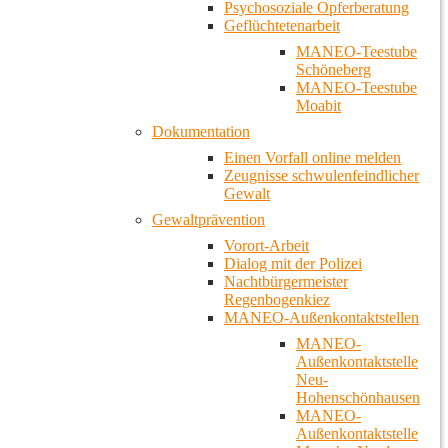
Psychosoziale Opferberatung
Geflüchtetenarbeit
MANEO-Teestube
Schöneberg
MANEO-Teestube
Moabit
Dokumentation
Einen Vorfall online melden
Zeugnisse schwulenfeindlicher
Gewalt
Gewaltprävention
Vorort-Arbeit
Dialog mit der Polizei
Nachtbürgermeister
Regenbogenkiez
MANEO-Außenkontaktstellen
MANEO-
Außenkontaktstelle
Neu-
Hohenschönhausen
MANEO-
Außenkontaktstelle