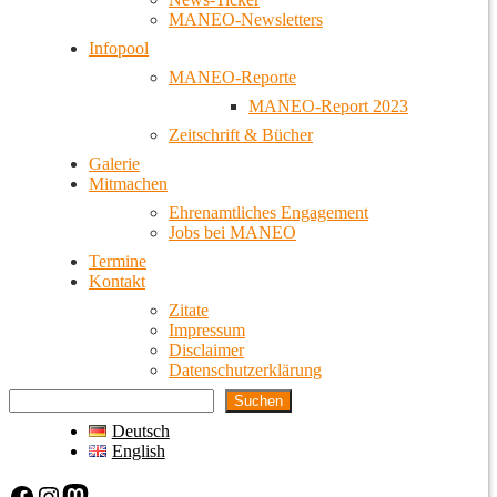
MANEO-Newsletters
Infopool
MANEO-Reporte
MANEO-Report 2023
Zeitschrift & Bücher
Galerie
Mitmachen
Ehrenamtliches Engagement
Jobs bei MANEO
Termine
Kontakt
Zitate
Impressum
Disclaimer
Datenschutzerklärung
Suchen
Deutsch
English
Facebook
Instagram
Mastodon