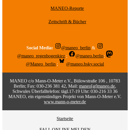
MANEO-Reporte
Zeitschrift & Bücher
Social Media:
@maneo_berlin
&
@maneo_regenbogenkiez
;
@maneo.berlin
;
@Maneo_berlin
;
@maneo.bsky.social
MANEO c/o Mann-O-Meter e.V., Bülowstraße 106 , 10783
Berlin; Fax: 030-236 381 42, Mail:
maneo[at]maneo.de
,
Schwules Überfalltelefon: tägl.17-19 Uhr: 030-216 33 36
MANEO, ein eigenständiges Projekt von Mann-O-Meter e.V.
www.mann-o-meter.de
Startseite
FALL ONLINE MELDEN