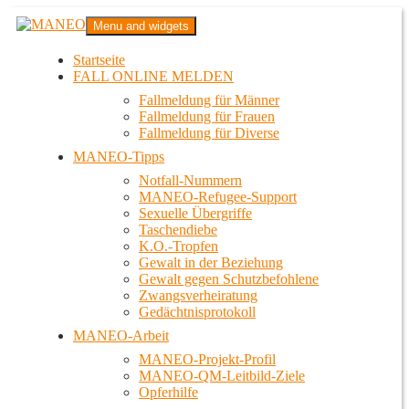
Zum
MANEO
Menu and widgets
Inhalt
Das schwule Anti-Gewalt-Projekt in Berlin
springen
Startseite
FALL ONLINE MELDEN
Fallmeldung für Männer
Fallmeldung für Frauen
Fallmeldung für Diverse
MANEO-Tipps
Notfall-Nummern
MANEO-Refugee-Support
Sexuelle Übergriffe
Taschendiebe
K.O.-Tropfen
Gewalt in der Beziehung
Gewalt gegen Schutzbefohlene
Zwangsverheiratung
Gedächtnisprotokoll
MANEO-Arbeit
MANEO-Projekt-Profil
MANEO-QM-Leitbild-Ziele
Opferhilfe