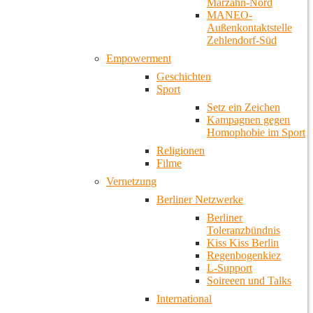
Marzahn-Nord
MANEO-
Außenkontaktstelle
Zehlendorf-Süd
Empowerment
Geschichten
Sport
Setz ein Zeichen
Kampagnen gegen
Homophobie im Sport
Religionen
Filme
Vernetzung
Berliner Netzwerke
Berliner
Toleranzbündnis
Kiss Kiss Berlin
Regenbogenkiez
L-Support
Soireeen und Talks
International