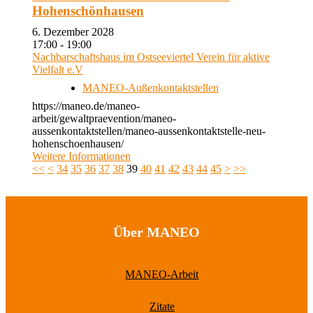
Hohenschönhausen
6. Dezember 2028
17:00 - 19:00
Nachbarschaftshaus im Ostseeviertel Verein für aktive
Vielfalt e.V
MANEO-Außenkontaktstellen
https://maneo.de/maneo-
arbeit/gewaltpraevention/maneo-
aussenkontaktstellen/maneo-aussenkontaktstelle-neu-
hohenschoenhausen/
Weitere Informationen
<<
<
34
35
36
37
38
39
40
41
42
43
44
45
>
>>
Über MANEO
MANEO-Arbeit
Zitate