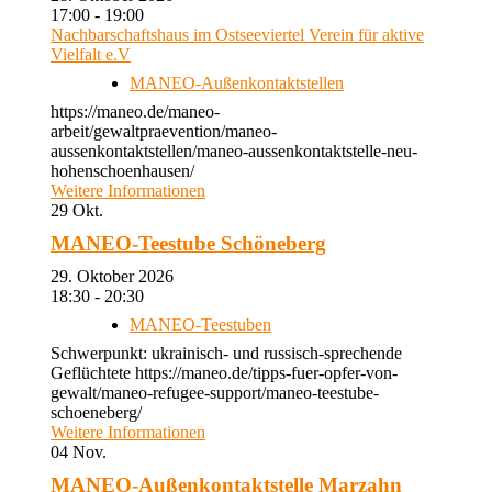
17:00 - 19:00
Nachbarschaftshaus im Ostseeviertel Verein für aktive
Vielfalt e.V
MANEO-Außenkontaktstellen
https://maneo.de/maneo-
arbeit/gewaltpraevention/maneo-
aussenkontaktstellen/maneo-aussenkontaktstelle-neu-
hohenschoenhausen/
Weitere Informationen
29
Okt.
MANEO-Teestube Schöneberg
29. Oktober 2026
18:30 - 20:30
MANEO-Teestuben
Schwerpunkt: ukrainisch- und russisch-sprechende
Geflüchtete https://maneo.de/tipps-fuer-opfer-von-
gewalt/maneo-refugee-support/maneo-teestube-
schoeneberg/
Weitere Informationen
04
Nov.
MANEO-Außenkontaktstelle Marzahn