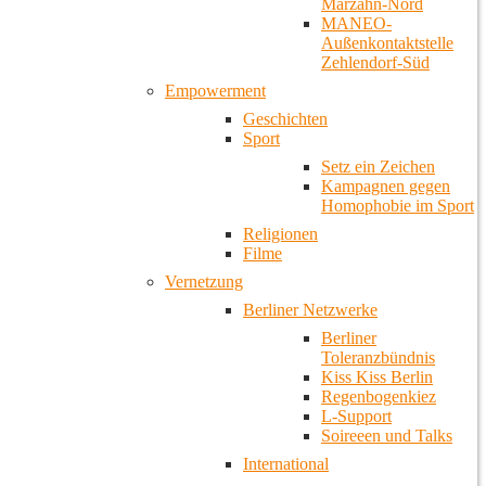
Marzahn-Nord
MANEO-
Außenkontaktstelle
Zehlendorf-Süd
Empowerment
Geschichten
Sport
Setz ein Zeichen
Kampagnen gegen
Homophobie im Sport
Religionen
Filme
Vernetzung
Berliner Netzwerke
Berliner
Toleranzbündnis
Kiss Kiss Berlin
Regenbogenkiez
L-Support
Soireeen und Talks
International