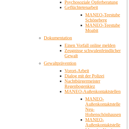
Psychosoziale Opferberatung
Geflüchtetenarbeit
MANEO-Teestube
Schöneberg
MANEO-Teestube
Moabit
Dokumentation
Einen Vorfall online melden
Zeugnisse schwulenfeindlicher
Gewalt
Gewaltprävention
Vorort-Arbeit
Dialog mit der Polizei
Nachtbürgermeister
Regenbogenkiez
MANEO-Außenkontaktstellen
MANEO-
Außenkontaktstelle
Neu-
Hohenschönhausen
MANEO-
Außenkontaktstelle