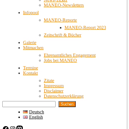
MANEO-Newsletters
Infopool
MANEO-Reporte
MANEO-Report 2023
Zeitschrift & Bücher
Galerie
Mitmachen
Ehrenamtliches Engagement
Jobs bei MANEO
Termine
Kontakt
Zitate
Impressum
Disclaimer
Datenschutzerklärung
Suchen
Deutsch
English
Facebook
Instagram
Mastodon