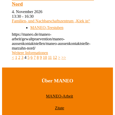
Nord
4. November 2026
13:30 - 16:30
Familien- und Nachbarschaftszentrum „Kiek in“
MANEO-Teestuben
https://maneo.de/maneo-
arbeit/gewaltpraevention/maneo-
aussenkontaktstellen/maneo-aussenkontaktstelle-
marzahn-nord/
Weitere Informationen
<
1
2
3
4
5
6
7
8
9
10
11
12
>
>>
Über MANEO
MANEO-Arbeit
Zitate