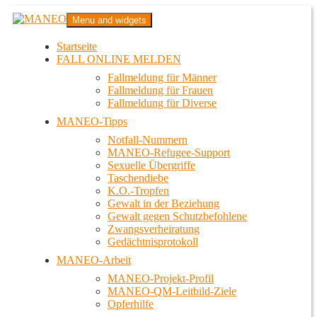
Zum
MANEO
Menu and widgets
Inhalt
Das schwule Anti-Gewalt-Projekt in Berlin
springen
Startseite
FALL ONLINE MELDEN
Fallmeldung für Männer
Fallmeldung für Frauen
Fallmeldung für Diverse
MANEO-Tipps
Notfall-Nummern
MANEO-Refugee-Support
Sexuelle Übergriffe
Taschendiebe
K.O.-Tropfen
Gewalt in der Beziehung
Gewalt gegen Schutzbefohlene
Zwangsverheiratung
Gedächtnisprotokoll
MANEO-Arbeit
MANEO-Projekt-Profil
MANEO-QM-Leitbild-Ziele
Opferhilfe