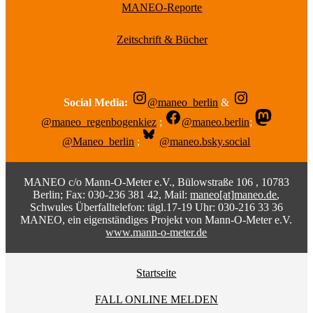
MANEO-Reporte
Zeitschrift & Bücher
Social Media:
@maneo_berlin
&
@maneo_regenbogenkiez
;
@maneo.berlin
;
@Maneo_berlin
;
@maneo.bsky.social
MANEO c/o Mann-O-Meter e.V., Bülowstraße 106 , 10783
Berlin; Fax: 030-236 381 42, Mail:
maneo[at]maneo.de
,
Schwules Überfalltelefon: tägl.17-19 Uhr: 030-216 33 36
MANEO, ein eigenständiges Projekt von Mann-O-Meter e.V.
www.mann-o-meter.de
Startseite
FALL ONLINE MELDEN