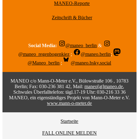
MANEO-Reporte
Zeitschrift & Bücher
Social Media:
@maneo_berlin
&
@maneo_regenbogenkiez
;
@maneo.berlin
;
@Maneo_berlin
;
@maneo.bsky.social
MANEO c/o Mann-O-Meter e.V., Bülowstraße 106 , 10783
Berlin; Fax: 030-236 381 42, Mail:
maneo[at]maneo.de
,
Schwules Überfalltelefon: tägl.17-19 Uhr: 030-216 33 36
MANEO, ein eigenständiges Projekt von Mann-O-Meter e.V.
www.mann-o-meter.de
Startseite
FALL ONLINE MELDEN