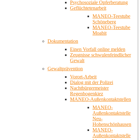
Psychosoziale Opferberatung
Geflüchtetenarbeit
MANEO-Teestube
Schöneberg
MANEO-Teestube
Moabit
Dokumentation
Einen Vorfall online melden
Zeugnisse schwulenfeindlicher
Gewalt
Gewaltprävention
Vorort-Arbeit
Dialog mit der Polizei
Nachtbürgermeister
Regenbogenkiez
MANEO-Außenkontaktstellen
MANEO-
Außenkontaktstelle
Neu-
Hohenschönhausen
MANEO-
Außenkontaktstelle