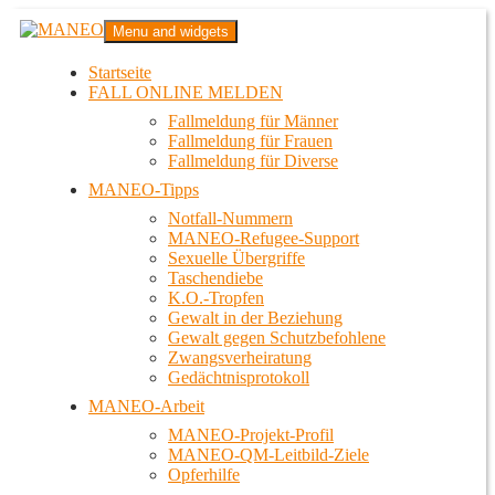
Zum
MANEO
Menu and widgets
Inhalt
Das schwule Anti-Gewalt-Projekt in Berlin
springen
Startseite
FALL ONLINE MELDEN
Fallmeldung für Männer
Fallmeldung für Frauen
Fallmeldung für Diverse
MANEO-Tipps
Notfall-Nummern
MANEO-Refugee-Support
Sexuelle Übergriffe
Taschendiebe
K.O.-Tropfen
Gewalt in der Beziehung
Gewalt gegen Schutzbefohlene
Zwangsverheiratung
Gedächtnisprotokoll
MANEO-Arbeit
MANEO-Projekt-Profil
MANEO-QM-Leitbild-Ziele
Opferhilfe