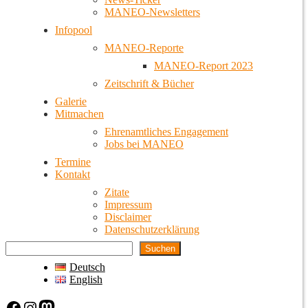
MANEO-Newsletters
Infopool
MANEO-Reporte
MANEO-Report 2023
Zeitschrift & Bücher
Galerie
Mitmachen
Ehrenamtliches Engagement
Jobs bei MANEO
Termine
Kontakt
Zitate
Impressum
Disclaimer
Datenschutzerklärung
Suchen
Deutsch
English
Facebook
Instagram
Mastodon