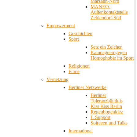
Marzahn-Nord
MANEO-
Außenkontaktstelle
Zehlendorf-Süd
Empowerment
Geschichten
Sport
Setz ein Zeichen
Kampagnen gegen
Homophobie im Sport
Religionen
Filme
Vernetzung
Berliner Netzwerke
Berliner
Toleranzbündnis
Kiss Kiss Berlin
Regenbogenkiez
L-Support
Soireeen und Talks
International