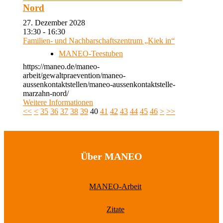
Nord
27. Dezember 2028
13:30 - 16:30
Familien- und Nachbarschaftszentrum „Kiek in“
MANEO-Teestuben
https://maneo.de/maneo-
arbeit/gewaltpraevention/maneo-
aussenkontaktstellen/maneo-aussenkontaktstelle-
marzahn-nord/
Weitere Informationen
<<
<
35
36
37
38
39
40
41
42
43
44
45
46
>
>>
Über MANEO
MANEO-Arbeit
Zitate