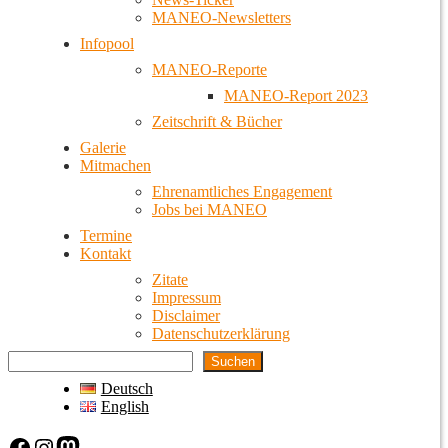
MANEO-Newsletters
Infopool
MANEO-Reporte
MANEO-Report 2023
Zeitschrift & Bücher
Galerie
Mitmachen
Ehrenamtliches Engagement
Jobs bei MANEO
Termine
Kontakt
Zitate
Impressum
Disclaimer
Datenschutzerklärung
Suchen
Deutsch
English
Facebook
Instagram
Mastodon