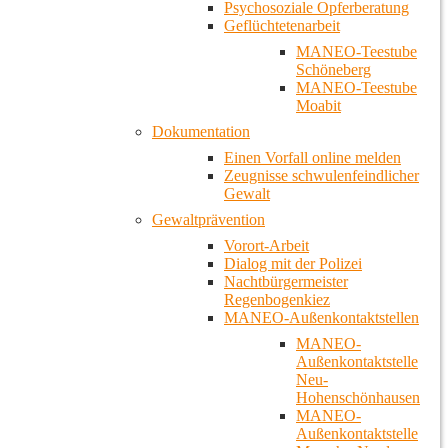
Psychosoziale Opferberatung
Geflüchtetenarbeit
MANEO-Teestube
Schöneberg
MANEO-Teestube
Moabit
Dokumentation
Einen Vorfall online melden
Zeugnisse schwulenfeindlicher
Gewalt
Gewaltprävention
Vorort-Arbeit
Dialog mit der Polizei
Nachtbürgermeister
Regenbogenkiez
MANEO-Außenkontaktstellen
MANEO-
Außenkontaktstelle
Neu-
Hohenschönhausen
MANEO-
Außenkontaktstelle