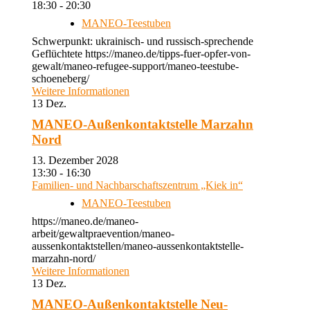
18:30 - 20:30
MANEO-Teestuben
Schwerpunkt: ukrainisch- und russisch-sprechende
Geflüchtete https://maneo.de/tipps-fuer-opfer-von-
gewalt/maneo-refugee-support/maneo-teestube-
schoeneberg/
Weitere Informationen
13
Dez.
MANEO-Außenkontaktstelle Marzahn
Nord
13. Dezember 2028
13:30 - 16:30
Familien- und Nachbarschaftszentrum „Kiek in“
MANEO-Teestuben
https://maneo.de/maneo-
arbeit/gewaltpraevention/maneo-
aussenkontaktstellen/maneo-aussenkontaktstelle-
marzahn-nord/
Weitere Informationen
13
Dez.
MANEO-Außenkontaktstelle Neu-