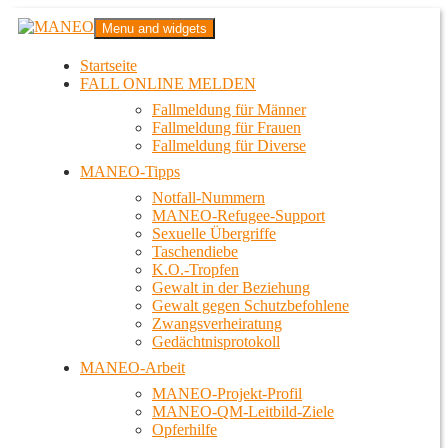
Zum
MANEO
Menu and widgets
Inhalt
Das schwule Anti-Gewalt-Projekt in Berlin
springen
Startseite
FALL ONLINE MELDEN
Fallmeldung für Männer
Fallmeldung für Frauen
Fallmeldung für Diverse
MANEO-Tipps
Notfall-Nummern
MANEO-Refugee-Support
Sexuelle Übergriffe
Taschendiebe
K.O.-Tropfen
Gewalt in der Beziehung
Gewalt gegen Schutzbefohlene
Zwangsverheiratung
Gedächtnisprotokoll
MANEO-Arbeit
MANEO-Projekt-Profil
MANEO-QM-Leitbild-Ziele
Opferhilfe