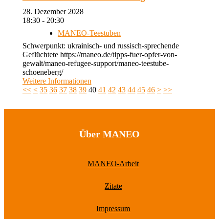
28. Dezember 2028
18:30 - 20:30
MANEO-Teestuben
Schwerpunkt: ukrainisch- und russisch-sprechende
Geflüchtete https://maneo.de/tipps-fuer-opfer-von-
gewalt/maneo-refugee-support/maneo-teestube-
schoeneberg/
Weitere Informationen
<<
<
35
36
37
38
39
40
41
42
43
44
45
46
>
>>
Über MANEO
MANEO-Arbeit
Zitate
Impressum