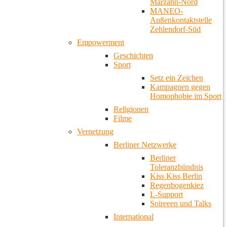
Marzahn-Nord
MANEO-
Außenkontaktstelle
Zehlendorf-Süd
Empowerment
Geschichten
Sport
Setz ein Zeichen
Kampagnen gegen
Homophobie im Sport
Religionen
Filme
Vernetzung
Berliner Netzwerke
Berliner
Toleranzbündnis
Kiss Kiss Berlin
Regenbogenkiez
L-Support
Soireeen und Talks
International