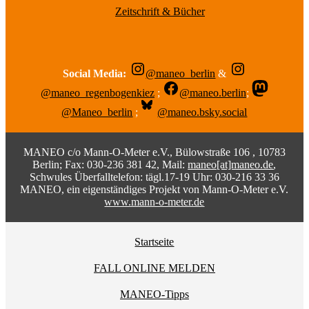
Zeitschrift & Bücher
Social Media:
@maneo_berlin
&
@maneo_regenbogenkiez
;
@maneo.berlin
;
@Maneo_berlin
;
@maneo.bsky.social
MANEO c/o Mann-O-Meter e.V., Bülowstraße 106 , 10783
Berlin; Fax: 030-236 381 42, Mail:
maneo[at]maneo.de
,
Schwules Überfalltelefon: tägl.17-19 Uhr: 030-216 33 36
MANEO, ein eigenständiges Projekt von Mann-O-Meter e.V.
www.mann-o-meter.de
Startseite
FALL ONLINE MELDEN
MANEO-Tipps