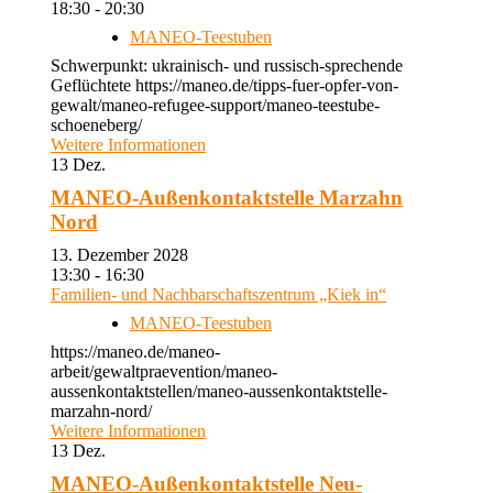
18:30 - 20:30
MANEO-Teestuben
Schwerpunkt: ukrainisch- und russisch-sprechende
Geflüchtete https://maneo.de/tipps-fuer-opfer-von-
gewalt/maneo-refugee-support/maneo-teestube-
schoeneberg/
Weitere Informationen
13
Dez.
MANEO-Außenkontaktstelle Marzahn
Nord
13. Dezember 2028
13:30 - 16:30
Familien- und Nachbarschaftszentrum „Kiek in“
MANEO-Teestuben
https://maneo.de/maneo-
arbeit/gewaltpraevention/maneo-
aussenkontaktstellen/maneo-aussenkontaktstelle-
marzahn-nord/
Weitere Informationen
13
Dez.
MANEO-Außenkontaktstelle Neu-