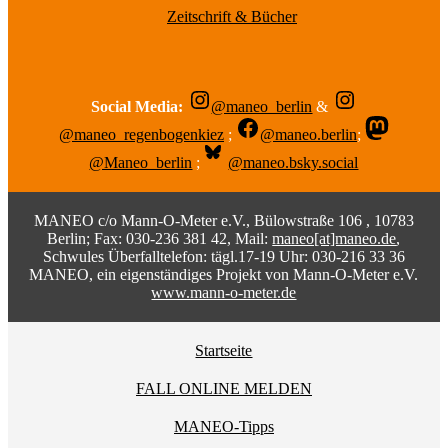
Zeitschrift & Bücher
Social Media:
@maneo_berlin
&
@maneo_regenbogenkiez
;
@maneo.berlin
;
@Maneo_berlin
;
@maneo.bsky.social
MANEO c/o Mann-O-Meter e.V., Bülowstraße 106 , 10783
Berlin; Fax: 030-236 381 42, Mail:
maneo[at]maneo.de
,
Schwules Überfalltelefon: tägl.17-19 Uhr: 030-216 33 36
MANEO, ein eigenständiges Projekt von Mann-O-Meter e.V.
www.mann-o-meter.de
Startseite
FALL ONLINE MELDEN
MANEO-Tipps