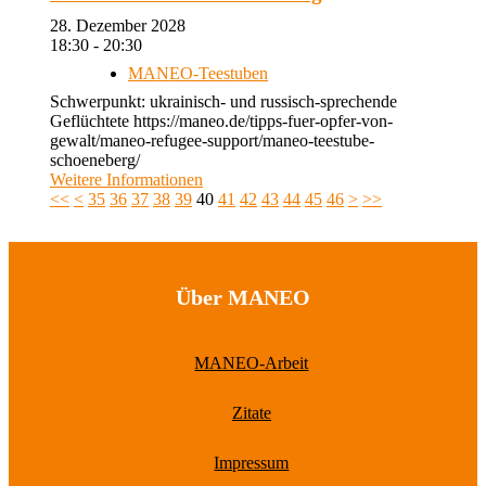
28. Dezember 2028
18:30 - 20:30
MANEO-Teestuben
Schwerpunkt: ukrainisch- und russisch-sprechende
Geflüchtete https://maneo.de/tipps-fuer-opfer-von-
gewalt/maneo-refugee-support/maneo-teestube-
schoeneberg/
Weitere Informationen
<<
<
35
36
37
38
39
40
41
42
43
44
45
46
>
>>
Über MANEO
MANEO-Arbeit
Zitate
Impressum