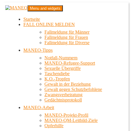
Zum
MANEO
Menu and widgets
Inhalt
Das schwule Anti-Gewalt-Projekt in Berlin
springen
Startseite
FALL ONLINE MELDEN
Fallmeldung für Männer
Fallmeldung für Frauen
Fallmeldung für Diverse
MANEO-Tipps
Notfall-Nummern
MANEO-Refugee-Support
Sexuelle Übergriffe
Taschendiebe
K.O.-Tropfen
Gewalt in der Beziehung
Gewalt gegen Schutzbefohlene
Zwangsverheiratung
Gedächtnisprotokoll
MANEO-Arbeit
MANEO-Projekt-Profil
MANEO-QM-Leitbild-Ziele
Opferhilfe