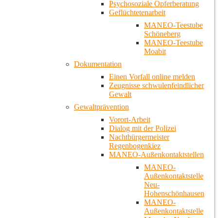
Psychosoziale Opferberatung
Geflüchtetenarbeit
MANEO-Teestube
Schöneberg
MANEO-Teestube
Moabit
Dokumentation
Einen Vorfall online melden
Zeugnisse schwulenfeindlicher
Gewalt
Gewaltprävention
Vorort-Arbeit
Dialog mit der Polizei
Nachtbürgermeister
Regenbogenkiez
MANEO-Außenkontaktstellen
MANEO-
Außenkontaktstelle
Neu-
Hohenschönhausen
MANEO-
Außenkontaktstelle