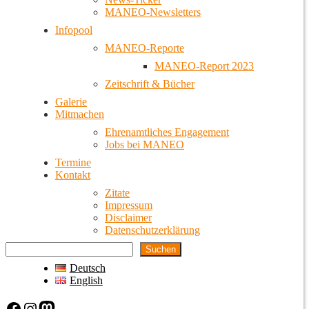
MANEO-Newsletters
Infopool
MANEO-Reporte
MANEO-Report 2023
Zeitschrift & Bücher
Galerie
Mitmachen
Ehrenamtliches Engagement
Jobs bei MANEO
Termine
Kontakt
Zitate
Impressum
Disclaimer
Datenschutzerklärung
Suchen
Deutsch
English
Facebook
Instagram
Mastodon