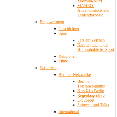
Marzahn-Nord
MANEO-
Außenkontaktstelle
Zehlendorf-Süd
Empowerment
Geschichten
Sport
Setz ein Zeichen
Kampagnen gegen
Homophobie im Sport
Religionen
Filme
Vernetzung
Berliner Netzwerke
Berliner
Toleranzbündnis
Kiss Kiss Berlin
Regenbogenkiez
L-Support
Soireeen und Talks
International