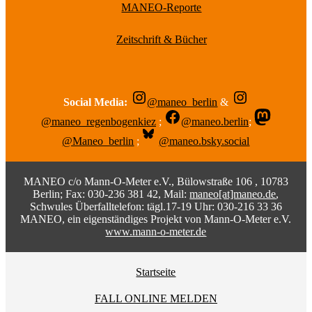
MANEO-Reporte
Zeitschrift & Bücher
Social Media:
@maneo_berlin
&
@maneo_regenbogenkiez
;
@maneo.berlin
;
@Maneo_berlin
;
@maneo.bsky.social
MANEO c/o Mann-O-Meter e.V., Bülowstraße 106 , 10783
Berlin; Fax: 030-236 381 42, Mail:
maneo[at]maneo.de
,
Schwules Überfalltelefon: tägl.17-19 Uhr: 030-216 33 36
MANEO, ein eigenständiges Projekt von Mann-O-Meter e.V.
www.mann-o-meter.de
Startseite
FALL ONLINE MELDEN