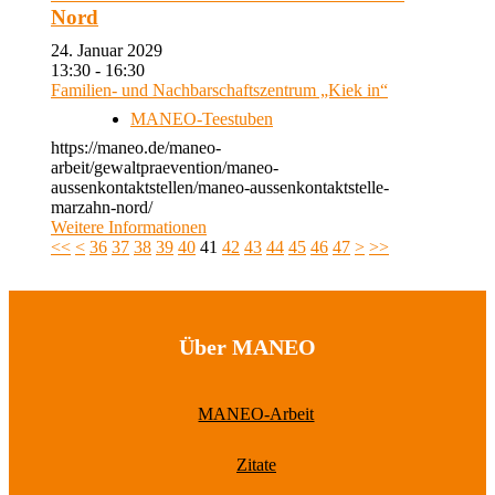
Nord
24. Januar 2029
13:30 - 16:30
Familien- und Nachbarschaftszentrum „Kiek in“
MANEO-Teestuben
https://maneo.de/maneo-
arbeit/gewaltpraevention/maneo-
aussenkontaktstellen/maneo-aussenkontaktstelle-
marzahn-nord/
Weitere Informationen
<<
<
36
37
38
39
40
41
42
43
44
45
46
47
>
>>
Über MANEO
MANEO-Arbeit
Zitate