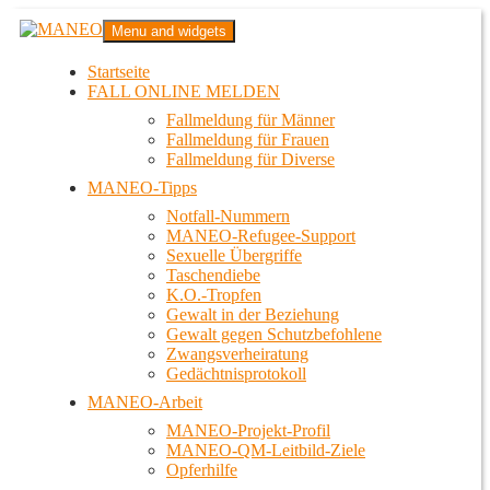
Zum
MANEO
Menu and widgets
Inhalt
Das schwule Anti-Gewalt-Projekt in Berlin
springen
Startseite
FALL ONLINE MELDEN
Fallmeldung für Männer
Fallmeldung für Frauen
Fallmeldung für Diverse
MANEO-Tipps
Notfall-Nummern
MANEO-Refugee-Support
Sexuelle Übergriffe
Taschendiebe
K.O.-Tropfen
Gewalt in der Beziehung
Gewalt gegen Schutzbefohlene
Zwangsverheiratung
Gedächtnisprotokoll
MANEO-Arbeit
MANEO-Projekt-Profil
MANEO-QM-Leitbild-Ziele
Opferhilfe