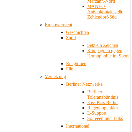
Marzahn-Nord
MANEO-
Außenkontaktstelle
Zehlendorf-Süd
Empowerment
Geschichten
Sport
Setz ein Zeichen
Kampagnen gegen
Homophobie im Sport
Religionen
Filme
Vernetzung
Berliner Netzwerke
Berliner
Toleranzbündnis
Kiss Kiss Berlin
Regenbogenkiez
L-Support
Soireeen und Talks
International