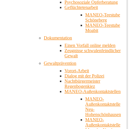
Psychosoziale Opferberatung
Geflüchtetenarbeit
MANEO-Teestube
Schöneberg
MANEO-Teestube
Moabit
Dokumentation
Einen Vorfall online melden
Zeugnisse schwulenfeindlicher
Gewalt
Gewaltprävention
Vorort-Arbeit
Dialog mit der Polizei
Nachtbürgermeister
Regenbogenkiez
MANEO-Außenkontaktstellen
MANEO-
Außenkontaktstelle
Neu-
Hohenschönhausen
MANEO-
Außenkontaktstelle