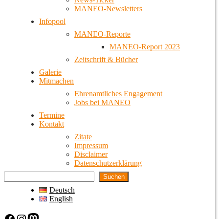
MANEO-Newsletters
Infopool
MANEO-Reporte
MANEO-Report 2023
Zeitschrift & Bücher
Galerie
Mitmachen
Ehrenamtliches Engagement
Jobs bei MANEO
Termine
Kontakt
Zitate
Impressum
Disclaimer
Datenschutzerklärung
Suchen
Deutsch
English
Facebook
Instagram
Mastodon