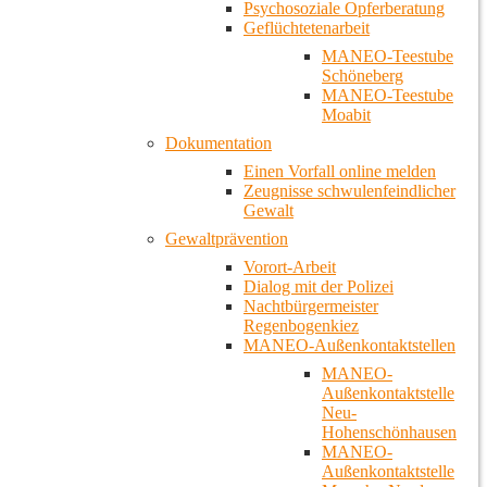
Psychosoziale Opferberatung
Geflüchtetenarbeit
MANEO-Teestube
Schöneberg
MANEO-Teestube
Moabit
Dokumentation
Einen Vorfall online melden
Zeugnisse schwulenfeindlicher
Gewalt
Gewaltprävention
Vorort-Arbeit
Dialog mit der Polizei
Nachtbürgermeister
Regenbogenkiez
MANEO-Außenkontaktstellen
MANEO-
Außenkontaktstelle
Neu-
Hohenschönhausen
MANEO-
Außenkontaktstelle