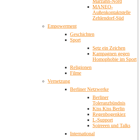
Marzahn-Nord
MANEO-
Außenkontaktstelle
Zehlendorf-Süd
Empowerment
Geschichten
Sport
Setz ein Zeichen
Kampagnen gegen
Homophobie im Sport
Religionen
Filme
Vernetzung
Berliner Netzwerke
Berliner
Toleranzbündnis
Kiss Kiss Berlin
Regenbogenkiez
L-Support
Soireeen und Talks
International