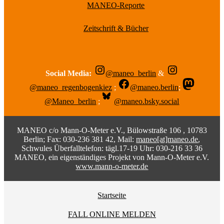
MANEO-Reporte
Zeitschrift & Bücher
Social Media:
@maneo_berlin
&
@maneo_regenbogenkiez
;
@maneo.berlin
;
@Maneo_berlin
;
@maneo.bsky.social
MANEO c/o Mann-O-Meter e.V., Bülowstraße 106 , 10783
Berlin; Fax: 030-236 381 42, Mail:
maneo[at]maneo.de
,
Schwules Überfalltelefon: tägl.17-19 Uhr: 030-216 33 36
MANEO, ein eigenständiges Projekt von Mann-O-Meter e.V.
www.mann-o-meter.de
Startseite
FALL ONLINE MELDEN