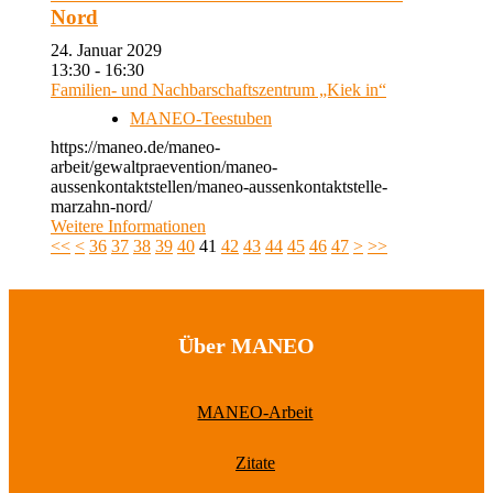
Nord
24. Januar 2029
13:30 - 16:30
Familien- und Nachbarschaftszentrum „Kiek in“
MANEO-Teestuben
https://maneo.de/maneo-
arbeit/gewaltpraevention/maneo-
aussenkontaktstellen/maneo-aussenkontaktstelle-
marzahn-nord/
Weitere Informationen
<<
<
36
37
38
39
40
41
42
43
44
45
46
47
>
>>
Über MANEO
MANEO-Arbeit
Zitate