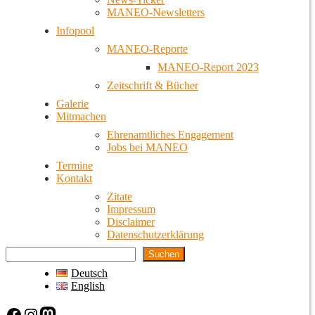
MANEO-Newsletters
Infopool
MANEO-Reporte
MANEO-Report 2023
Zeitschrift & Bücher
Galerie
Mitmachen
Ehrenamtliches Engagement
Jobs bei MANEO
Termine
Kontakt
Zitate
Impressum
Disclaimer
Datenschutzerklärung
Suchen
Deutsch
English
Facebook
Instagram
Mastodon