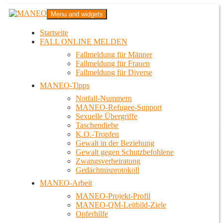
Zum
MANEO
Menu and widgets
Inhalt
Das schwule Anti-Gewalt-Projekt in Berlin
springen
Startseite
FALL ONLINE MELDEN
Fallmeldung für Männer
Fallmeldung für Frauen
Fallmeldung für Diverse
MANEO-Tipps
Notfall-Nummern
MANEO-Refugee-Support
Sexuelle Übergriffe
Taschendiebe
K.O.-Tropfen
Gewalt in der Beziehung
Gewalt gegen Schutzbefohlene
Zwangsverheiratung
Gedächtnisprotokoll
MANEO-Arbeit
MANEO-Projekt-Profil
MANEO-QM-Leitbild-Ziele
Opferhilfe