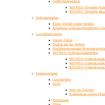
Geflüchtetenarbeit
MANEO-Teestube Schö
MANEO-Teestube Moa
Dokumentation
Einen Vorfall online melden
Zeugnisse schwulenfeindlicher Ge
Gewaltprävention
Vorort-Arbeit
Dialog mit der Polizei
Nachtbürgermeister Regenbogenki
MANEO-Außenkontaktstellen
MANEO-Außenkontakts
MANEO-Außenkontakts
MANEO-Außenkontaktst
Empowerment
Geschichten
Sport
Setz ein Zeichen
Kampagnen gegen Homo
Religionen
Filme