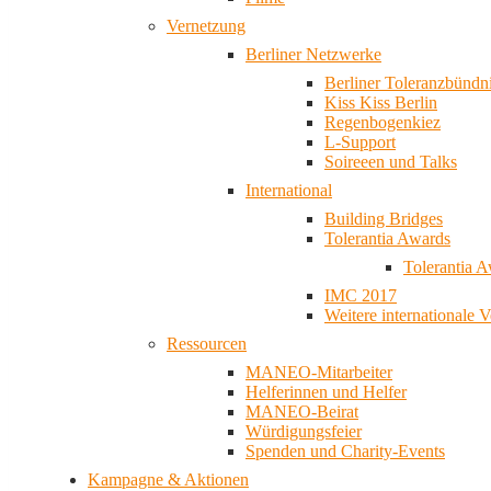
Vernetzung
Berliner Netzwerke
Berliner Toleranzbündn
Kiss Kiss Berlin
Regenbogenkiez
L-Support
Soireeen und Talks
International
Building Bridges
Tolerantia Awards
Tolerantia 
IMC 2017
Weitere internationale 
Ressourcen
MANEO-Mitarbeiter
Helferinnen und Helfer
MANEO-Beirat
Würdigungsfeier
Spenden und Charity-Events
Kampagne & Aktionen