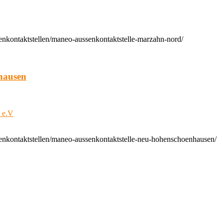
enkontaktstellen/maneo-aussenkontaktstelle-marzahn-nord/
hausen
t e.V
enkontaktstellen/maneo-aussenkontaktstelle-neu-hohenschoenhausen/