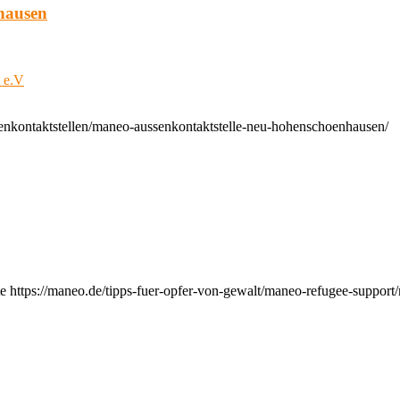
hausen
t e.V
enkontaktstellen/maneo-aussenkontaktstelle-neu-hohenschoenhausen/
e https://maneo.de/tipps-fuer-opfer-von-gewalt/maneo-refugee-support