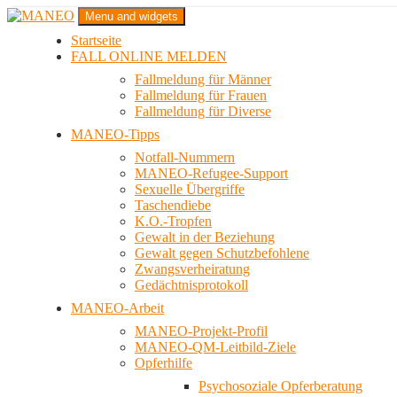
Zum
Menu and widgets
Inhalt
Startseite
springen
Das schwule Anti-Gewalt-Projekt in Berlin
FALL ONLINE MELDEN
MANEO
Fallmeldung für Männer
Fallmeldung für Frauen
Fallmeldung für Diverse
MANEO-Tipps
Notfall-Nummern
MANEO-Refugee-Support
Sexuelle Übergriffe
Taschendiebe
K.O.-Tropfen
Gewalt in der Beziehung
Gewalt gegen Schutzbefohlene
Zwangsverheiratung
Gedächtnisprotokoll
MANEO-Arbeit
MANEO-Projekt-Profil
MANEO-QM-Leitbild-Ziele
Opferhilfe
Psychosoziale Opferberatung