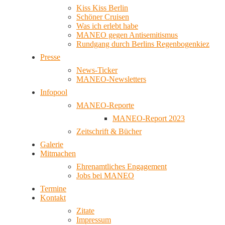
Kiss Kiss Berlin
Schöner Cruisen
Was ich erlebt habe
MANEO gegen Antisemitismus
Rundgang durch Berlins Regenbogenkiez
Presse
News-Ticker
MANEO-Newsletters
Infopool
MANEO-Reporte
MANEO-Report 2023
Zeitschrift & Bücher
Galerie
Mitmachen
Ehrenamtliches Engagement
Jobs bei MANEO
Termine
Kontakt
Zitate
Impressum