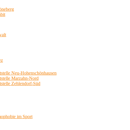
neberg
bit
walt
ez
telle Neu-Hohenschönhausen
telle Marzahn-Nord
elle Zehlendorf-Süd
phobie im Sport