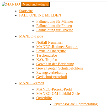
Zum
Menu and widgets
Inhalt
Startseite
springen
Das schwule Anti-Gewalt-Projekt in Berlin
FALL ONLINE MELDEN
MANEO
Fallmeldung für Männer
Fallmeldung für Frauen
Fallmeldung für Diverse
MANEO-Tipps
Notfall-Nummern
MANEO-Refugee-Support
Sexuelle Übergriffe
Taschendiebe
K.O.-Tropfen
Gewalt in der Beziehung
Gewalt gegen Schutzbefohlene
Zwangsverheiratung
Gedächtnisprotokoll
MANEO-Arbeit
MANEO-Projekt-Profil
MANEO-QM-Leitbild-Ziele
Opferhilfe
Psychosoziale Opferberatung