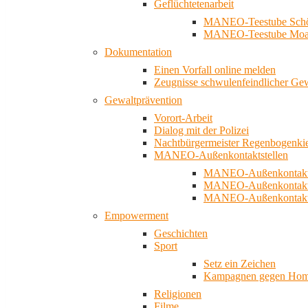
Geflüchtetenarbeit
MANEO-Teestube Schö
MANEO-Teestube Moa
Dokumentation
Einen Vorfall online melden
Zeugnisse schwulenfeindlicher Ge
Gewaltprävention
Vorort-Arbeit
Dialog mit der Polizei
Nachtbürgermeister Regenbogenki
MANEO-Außenkontaktstellen
MANEO-Außenkontakts
MANEO-Außenkontakts
MANEO-Außenkontaktst
Empowerment
Geschichten
Sport
Setz ein Zeichen
Kampagnen gegen Homo
Religionen
Filme