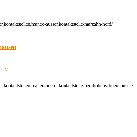
enkontaktstellen/maneo-aussenkontaktstelle-marzahn-nord/
hausen
t e.V
enkontaktstellen/maneo-aussenkontaktstelle-neu-hohenschoenhausen/