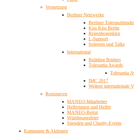
Vernetzung
Berliner Netzwerke
Berliner Toleranzbündn
Kiss Kiss Berlin
Regenbogenkiez
L-Support
Soireeen und Talks
International
Building Bridges
Tolerantia Awards
Tolerantia 
IMC 2017
Weitere internationale 
Ressourcen
MANEO-Mitarbeiter
Helferinnen und Helfer
MANEO-Beirat
Würdigungsfeier
Spenden und Charity-Events
Kampagne & Aktionen