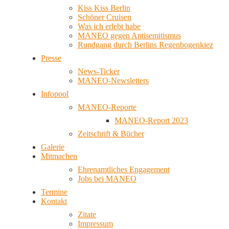
Kiss Kiss Berlin
Schöner Cruisen
Was ich erlebt habe
MANEO gegen Antisemitismus
Rundgang durch Berlins Regenbogenkiez
Presse
News-Ticker
MANEO-Newsletters
Infopool
MANEO-Reporte
MANEO-Report 2023
Zeitschrift & Bücher
Galerie
Mitmachen
Ehrenamtliches Engagement
Jobs bei MANEO
Termine
Kontakt
Zitate
Impressum