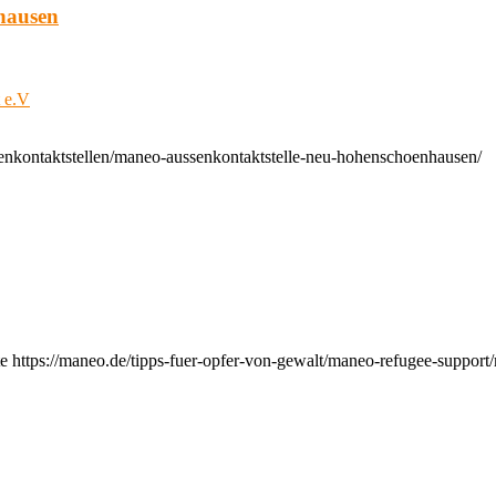
hausen
t e.V
enkontaktstellen/maneo-aussenkontaktstelle-neu-hohenschoenhausen/
e https://maneo.de/tipps-fuer-opfer-von-gewalt/maneo-refugee-support