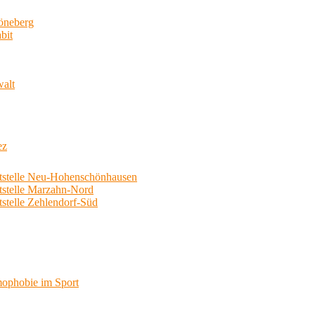
neberg
bit
walt
ez
telle Neu-Hohenschönhausen
telle Marzahn-Nord
elle Zehlendorf-Süd
phobie im Sport