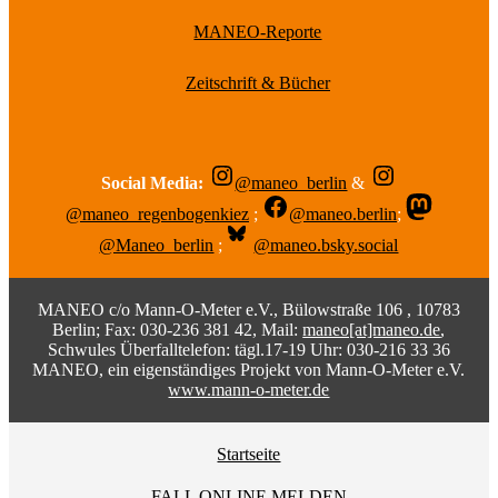
MANEO-Reporte
Zeitschrift & Bücher
Social Media:
@maneo_berlin
&
@maneo_regenbogenkiez
;
@maneo.berlin
;
@Maneo_berlin
;
@maneo.bsky.social
MANEO c/o Mann-O-Meter e.V., Bülowstraße 106 , 10783
Berlin; Fax: 030-236 381 42, Mail:
maneo[at]maneo.de
,
Schwules Überfalltelefon: tägl.17-19 Uhr: 030-216 33 36
MANEO, ein eigenständiges Projekt von Mann-O-Meter e.V.
www.mann-o-meter.de
Startseite
FALL ONLINE MELDEN