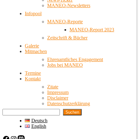
MANEO-Newsletters
Infopool
MANEO-Reporte
MANEO-Report 2023
Zeitschrift & Bücher
Galerie
Mitmachen
Ehrenamtliches Engagement
Jobs bei MANEO
Termine
Kontakt
Zitate
Impressum
Disclaimer
Datenschutzerklärung
Suchen
Deutsch
English
Facebook
Instagram
Mastodon