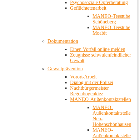
Psychosoziale Opferberatung
Geflüchtetenarbeit
MANEO-Teestube
Schöneberg
MANEO-Teestube
Moabit
Dokumentation
Einen Vorfall online melden
Zeugnisse schwulenfeindlicher
Gewalt
Gewaltprävention
Vorort-Arbeit
Dialog mit der Polizei
Nachtbürgermeister
Regenbogenkiez
MANEO-Außenkontaktstellen
MANEO-
Außenkontaktstelle
Neu-
Hohenschönhausen
MANEO-
Außenkontaktstelle