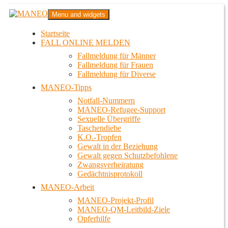
Zum
MANEO
Menu and widgets
Inhalt
Das schwule Anti-Gewalt-Projekt in Berlin
springen
Startseite
FALL ONLINE MELDEN
Fallmeldung für Männer
Fallmeldung für Frauen
Fallmeldung für Diverse
MANEO-Tipps
Notfall-Nummern
MANEO-Refugee-Support
Sexuelle Übergriffe
Taschendiebe
K.O.-Tropfen
Gewalt in der Beziehung
Gewalt gegen Schutzbefohlene
Zwangsverheiratung
Gedächtnisprotokoll
MANEO-Arbeit
MANEO-Projekt-Profil
MANEO-QM-Leitbild-Ziele
Opferhilfe