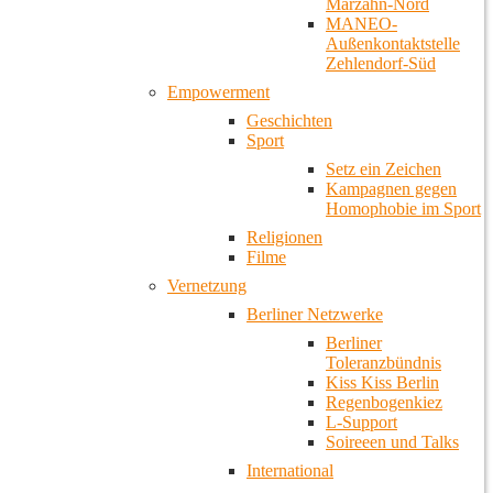
Marzahn-Nord
MANEO-
Außenkontaktstelle
Zehlendorf-Süd
Empowerment
Geschichten
Sport
Setz ein Zeichen
Kampagnen gegen
Homophobie im Sport
Religionen
Filme
Vernetzung
Berliner Netzwerke
Berliner
Toleranzbündnis
Kiss Kiss Berlin
Regenbogenkiez
L-Support
Soireeen und Talks
International