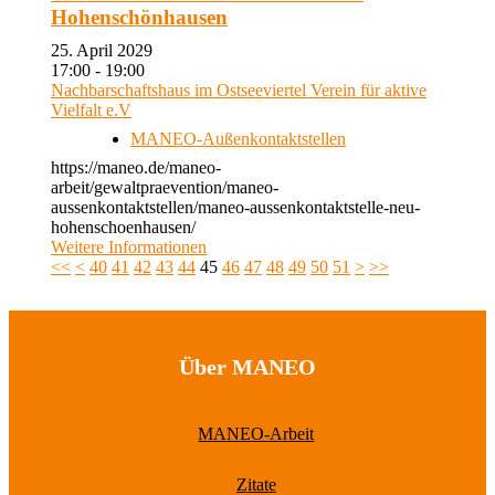
Hohenschönhausen
25. April 2029
17:00 - 19:00
Nachbarschaftshaus im Ostseeviertel Verein für aktive
Vielfalt e.V
MANEO-Außenkontaktstellen
https://maneo.de/maneo-
arbeit/gewaltpraevention/maneo-
aussenkontaktstellen/maneo-aussenkontaktstelle-neu-
hohenschoenhausen/
Weitere Informationen
<<
<
40
41
42
43
44
45
46
47
48
49
50
51
>
>>
Über MANEO
MANEO-Arbeit
Zitate