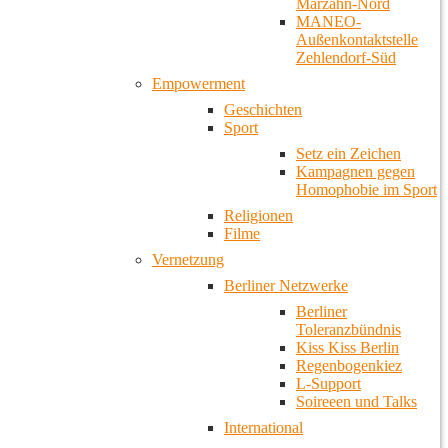
Marzahn-Nord
MANEO-
Außenkontaktstelle
Zehlendorf-Süd
Empowerment
Geschichten
Sport
Setz ein Zeichen
Kampagnen gegen
Homophobie im Sport
Religionen
Filme
Vernetzung
Berliner Netzwerke
Berliner
Toleranzbündnis
Kiss Kiss Berlin
Regenbogenkiez
L-Support
Soireeen und Talks
International