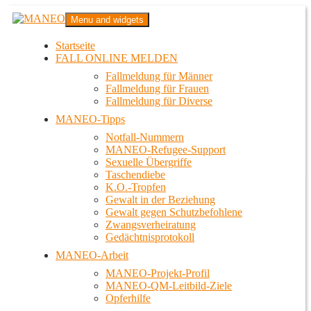
Zum
MANEO
Menu and widgets
Inhalt
Das schwule Anti-Gewalt-Projekt in Berlin
springen
Startseite
FALL ONLINE MELDEN
Fallmeldung für Männer
Fallmeldung für Frauen
Fallmeldung für Diverse
MANEO-Tipps
Notfall-Nummern
MANEO-Refugee-Support
Sexuelle Übergriffe
Taschendiebe
K.O.-Tropfen
Gewalt in der Beziehung
Gewalt gegen Schutzbefohlene
Zwangsverheiratung
Gedächtnisprotokoll
MANEO-Arbeit
MANEO-Projekt-Profil
MANEO-QM-Leitbild-Ziele
Opferhilfe