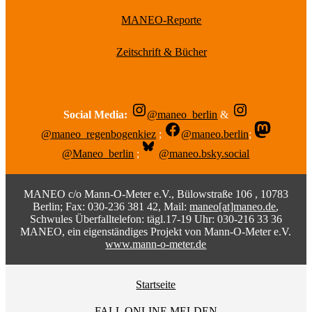
MANEO-Reporte
Zeitschrift & Bücher
Social Media:
@maneo_berlin
&
@maneo_regenbogenkiez
;
@maneo.berlin
;
@Maneo_berlin
;
@maneo.bsky.social
MANEO c/o Mann-O-Meter e.V., Bülowstraße 106 , 10783
Berlin; Fax: 030-236 381 42, Mail:
maneo[at]maneo.de
,
Schwules Überfalltelefon: tägl.17-19 Uhr: 030-216 33 36
MANEO, ein eigenständiges Projekt von Mann-O-Meter e.V.
www.mann-o-meter.de
Startseite
FALL ONLINE MELDEN