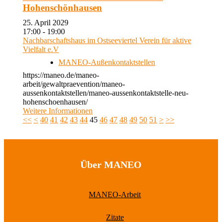
Hohenschönhausen
25. April 2029
17:00 - 19:00
Nachbarschaftshaus im Ostseeviertel Verein für aktive
Vielfalt e.V
MANEO-Außenkontaktstellen
https://maneo.de/maneo-
arbeit/gewaltpraevention/maneo-
aussenkontaktstellen/maneo-aussenkontaktstelle-neu-
hohenschoenhausen/
Weitere Informationen
<<
<
40
41
42
43
44
45
46
47
48
49
50
51
>
>>
Über MANEO
MANEO-Arbeit
Zitate