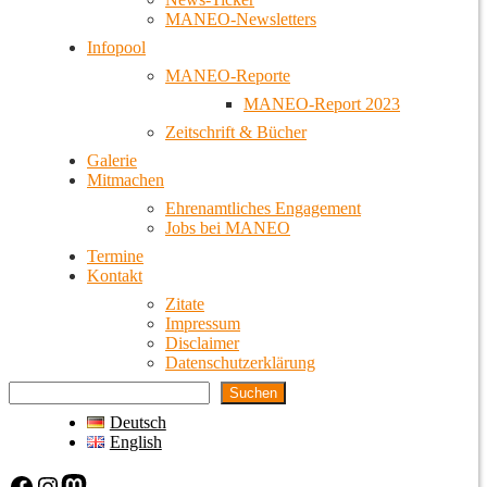
MANEO-Newsletters
Infopool
MANEO-Reporte
MANEO-Report 2023
Zeitschrift & Bücher
Galerie
Mitmachen
Ehrenamtliches Engagement
Jobs bei MANEO
Termine
Kontakt
Zitate
Impressum
Disclaimer
Datenschutzerklärung
Suchen
Deutsch
English
Facebook
Instagram
Mastodon