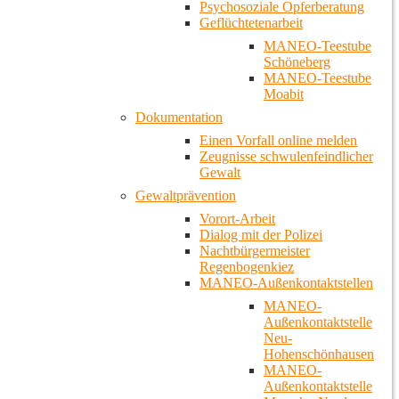
Psychosoziale Opferberatung
Geflüchtetenarbeit
MANEO-Teestube
Schöneberg
MANEO-Teestube
Moabit
Dokumentation
Einen Vorfall online melden
Zeugnisse schwulenfeindlicher
Gewalt
Gewaltprävention
Vorort-Arbeit
Dialog mit der Polizei
Nachtbürgermeister
Regenbogenkiez
MANEO-Außenkontaktstellen
MANEO-
Außenkontaktstelle
Neu-
Hohenschönhausen
MANEO-
Außenkontaktstelle