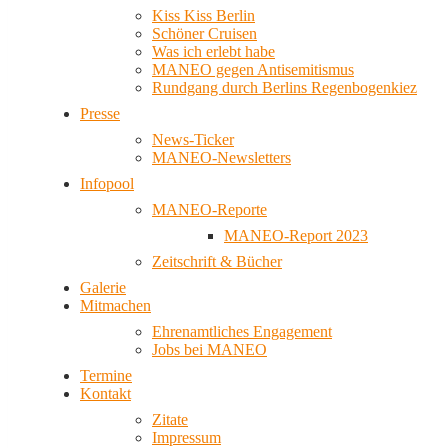
Kiss Kiss Berlin
Schöner Cruisen
Was ich erlebt habe
MANEO gegen Antisemitismus
Rundgang durch Berlins Regenbogenkiez
Presse
News-Ticker
MANEO-Newsletters
Infopool
MANEO-Reporte
MANEO-Report 2023
Zeitschrift & Bücher
Galerie
Mitmachen
Ehrenamtliches Engagement
Jobs bei MANEO
Termine
Kontakt
Zitate
Impressum