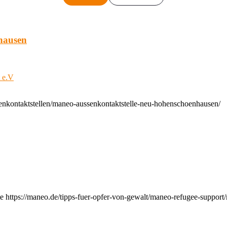
hausen
t e.V
enkontaktstellen/maneo-aussenkontaktstelle-neu-hohenschoenhausen/
e https://maneo.de/tipps-fuer-opfer-von-gewalt/maneo-refugee-support