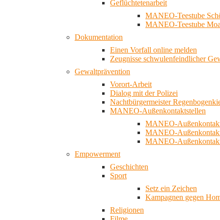
Geflüchtetenarbeit
MANEO-Teestube Schö
MANEO-Teestube Moa
Dokumentation
Einen Vorfall online melden
Zeugnisse schwulenfeindlicher Ge
Gewaltprävention
Vorort-Arbeit
Dialog mit der Polizei
Nachtbürgermeister Regenbogenki
MANEO-Außenkontaktstellen
MANEO-Außenkontakts
MANEO-Außenkontakts
MANEO-Außenkontaktst
Empowerment
Geschichten
Sport
Setz ein Zeichen
Kampagnen gegen Homo
Religionen
Filme