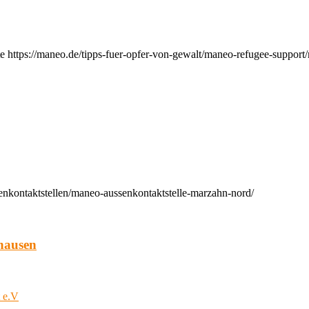
e https://maneo.de/tipps-fuer-opfer-von-gewalt/maneo-refugee-support
enkontaktstellen/maneo-aussenkontaktstelle-marzahn-nord/
hausen
t e.V