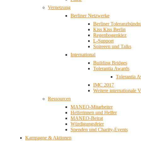
Vernetzung
Berliner Netzwerke
Berliner Toleranzbündn
Kiss Kiss Berlin
Regenbogenkiez
L-Support
Soireeen und Talks
International
Building Bridges
Tolerantia Awards
Tolerantia 
IMC 2017
Weitere internationale 
Ressourcen
MANEO-Mitarbeiter
Helferinnen und Helfer
MANEO-Beirat
Würdigungsfeier
Spenden und Charity-Events
Kampagne & Aktionen