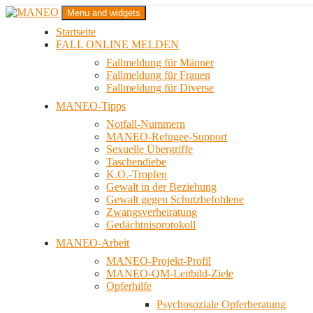
Zum
Menu and widgets
Inhalt
Startseite
springen
Das schwule Anti-Gewalt-Projekt in Berlin
FALL ONLINE MELDEN
MANEO
Fallmeldung für Männer
Fallmeldung für Frauen
Fallmeldung für Diverse
MANEO-Tipps
Notfall-Nummern
MANEO-Refugee-Support
Sexuelle Übergriffe
Taschendiebe
K.O.-Tropfen
Gewalt in der Beziehung
Gewalt gegen Schutzbefohlene
Zwangsverheiratung
Gedächtnisprotokoll
MANEO-Arbeit
MANEO-Projekt-Profil
MANEO-QM-Leitbild-Ziele
Opferhilfe
Psychosoziale Opferberatung