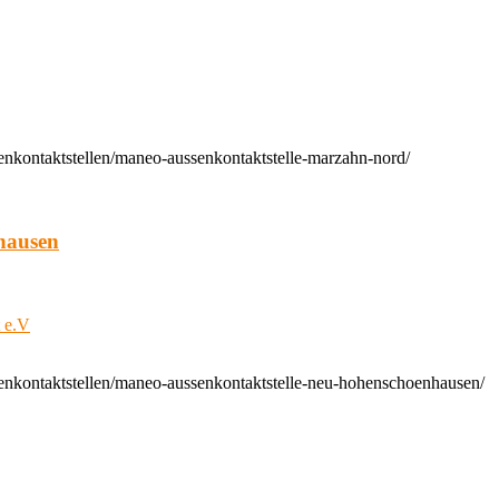
enkontaktstellen/maneo-aussenkontaktstelle-marzahn-nord/
hausen
t e.V
enkontaktstellen/maneo-aussenkontaktstelle-neu-hohenschoenhausen/