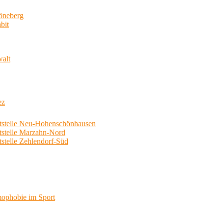
neberg
bit
walt
ez
telle Neu-Hohenschönhausen
telle Marzahn-Nord
elle Zehlendorf-Süd
phobie im Sport