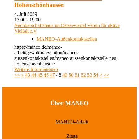
Hohenschönhausen
4. Juli 2029
17:00 - 19:00
Nachbarschaftshaus im Ostseeviertel Verein für aktive
Vielfalt e.V
MANEO-Außenkontaktstellen
https://maneo.de/maneo-
arbeit/gewaltpraevention/maneo-
aussenkontaktstellen/maneo-aussenkontaktstelle-neu-
hohenschoenhausen/
Weitere Informationen
<<
<
43
44
45
46
47
48
49
50
51
52
53
54
>
>>
Über MANEO
MANEO-Arbeit
Zitate