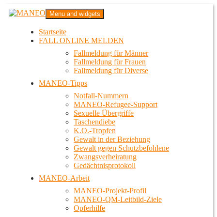
Zum
MANEO
Menu and widgets
Inhalt
Das schwule Anti-Gewalt-Projekt in Berlin
springen
Startseite
FALL ONLINE MELDEN
Fallmeldung für Männer
Fallmeldung für Frauen
Fallmeldung für Diverse
MANEO-Tipps
Notfall-Nummern
MANEO-Refugee-Support
Sexuelle Übergriffe
Taschendiebe
K.O.-Tropfen
Gewalt in der Beziehung
Gewalt gegen Schutzbefohlene
Zwangsverheiratung
Gedächtnisprotokoll
MANEO-Arbeit
MANEO-Projekt-Profil
MANEO-QM-Leitbild-Ziele
Opferhilfe