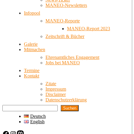
MANEO-Newsletters
Infopool
MANEO-Reporte
MANEO-Report 2023
Zeitschrift & Bücher
Galerie
Mitmachen
Ehrenamtliches Engagement
Jobs bei MANEO
Termine
Kontakt
Zitate
Impressum
Disclaimer
Datenschutzerklärung
Suchen
Deutsch
English
Facebook
Instagram
Mastodon