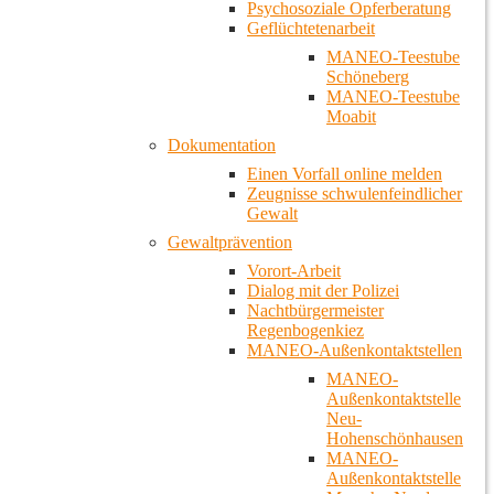
Psychosoziale Opferberatung
Geflüchtetenarbeit
MANEO-Teestube
Schöneberg
MANEO-Teestube
Moabit
Dokumentation
Einen Vorfall online melden
Zeugnisse schwulenfeindlicher
Gewalt
Gewaltprävention
Vorort-Arbeit
Dialog mit der Polizei
Nachtbürgermeister
Regenbogenkiez
MANEO-Außenkontaktstellen
MANEO-
Außenkontaktstelle
Neu-
Hohenschönhausen
MANEO-
Außenkontaktstelle