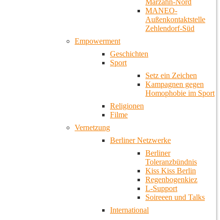
Marzahn-Nord
MANEO-
Außenkontaktstelle
Zehlendorf-Süd
Empowerment
Geschichten
Sport
Setz ein Zeichen
Kampagnen gegen
Homophobie im Sport
Religionen
Filme
Vernetzung
Berliner Netzwerke
Berliner
Toleranzbündnis
Kiss Kiss Berlin
Regenbogenkiez
L-Support
Soireeen und Talks
International