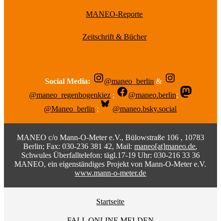
MANEO-Reporte
Zeitschrift & Bücher
Social Media:
@maneo_berlin
&
@maneo_regenbogenkiez
;
@maneo.berlin
;
@Maneo_berlin
;
@maneo.bsky.social
MANEO c/o Mann-O-Meter e.V., Bülowstraße 106 , 10783
Berlin; Fax: 030-236 381 42, Mail:
maneo[at]maneo.de
,
Schwules Überfalltelefon: tägl.17-19 Uhr: 030-216 33 36
MANEO, ein eigenständiges Projekt von Mann-O-Meter e.V.
www.mann-o-meter.de
Startseite
FALL ONLINE MELDEN