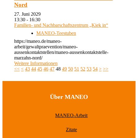
Nord
27. Juni 2029
13:30 - 16:30
Familien- und Nachbarschaftszentrum „Kiek in“
MANEO-Teestuben
https://maneo.de/maneo-
arbeit/gewaltpraevention/maneo-
aussenkontaktstellen/maneo-aussenkontaktstelle-
marzahn-nord/
Weitere Informationen
<<
<
43
44
45
46
47
48
49
50
51
52
53
54
>
>>
Über MANEO
MANEO-Arbeit
Zitate