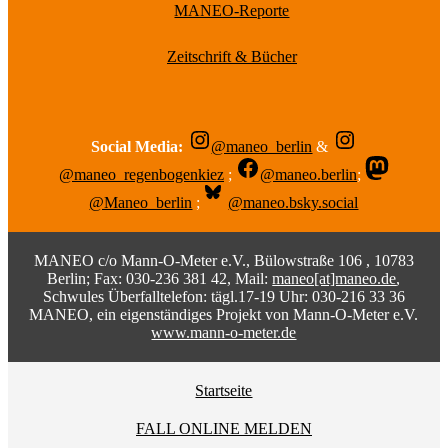
MANEO-Reporte
Zeitschrift & Bücher
Social Media:
@maneo_berlin
&
@maneo_regenbogenkiez
;
@maneo.berlin
;
@Maneo_berlin
;
@maneo.bsky.social
MANEO c/o Mann-O-Meter e.V., Bülowstraße 106 , 10783
Berlin; Fax: 030-236 381 42, Mail:
maneo[at]maneo.de
,
Schwules Überfalltelefon: tägl.17-19 Uhr: 030-216 33 36
MANEO, ein eigenständiges Projekt von Mann-O-Meter e.V.
www.mann-o-meter.de
Startseite
FALL ONLINE MELDEN