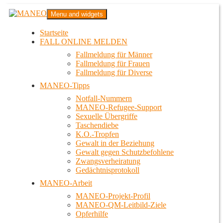
Zum
MANEO
Menu and widgets
Inhalt
Das schwule Anti-Gewalt-Projekt in Berlin
springen
Startseite
FALL ONLINE MELDEN
Fallmeldung für Männer
Fallmeldung für Frauen
Fallmeldung für Diverse
MANEO-Tipps
Notfall-Nummern
MANEO-Refugee-Support
Sexuelle Übergriffe
Taschendiebe
K.O.-Tropfen
Gewalt in der Beziehung
Gewalt gegen Schutzbefohlene
Zwangsverheiratung
Gedächtnisprotokoll
MANEO-Arbeit
MANEO-Projekt-Profil
MANEO-QM-Leitbild-Ziele
Opferhilfe