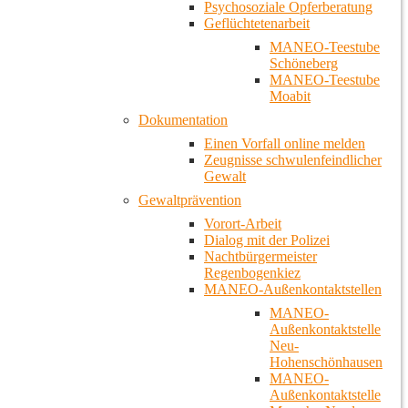
Psychosoziale Opferberatung
Geflüchtetenarbeit
MANEO-Teestube
Schöneberg
MANEO-Teestube
Moabit
Dokumentation
Einen Vorfall online melden
Zeugnisse schwulenfeindlicher
Gewalt
Gewaltprävention
Vorort-Arbeit
Dialog mit der Polizei
Nachtbürgermeister
Regenbogenkiez
MANEO-Außenkontaktstellen
MANEO-
Außenkontaktstelle
Neu-
Hohenschönhausen
MANEO-
Außenkontaktstelle