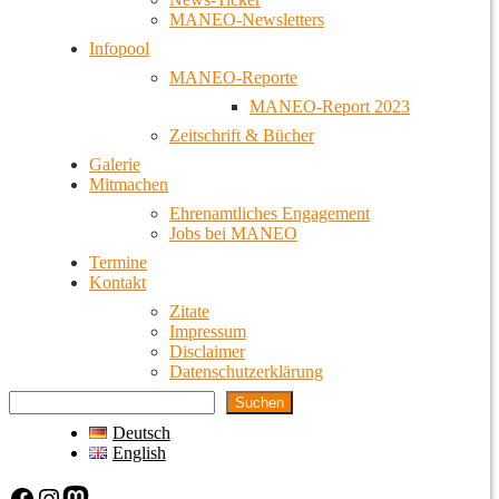
MANEO-Newsletters
Infopool
MANEO-Reporte
MANEO-Report 2023
Zeitschrift & Bücher
Galerie
Mitmachen
Ehrenamtliches Engagement
Jobs bei MANEO
Termine
Kontakt
Zitate
Impressum
Disclaimer
Datenschutzerklärung
Suchen
Deutsch
English
Facebook
Instagram
Mastodon