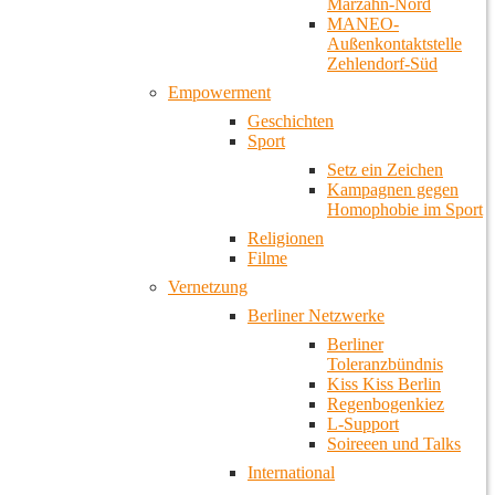
Marzahn-Nord
MANEO-
Außenkontaktstelle
Zehlendorf-Süd
Empowerment
Geschichten
Sport
Setz ein Zeichen
Kampagnen gegen
Homophobie im Sport
Religionen
Filme
Vernetzung
Berliner Netzwerke
Berliner
Toleranzbündnis
Kiss Kiss Berlin
Regenbogenkiez
L-Support
Soireeen und Talks
International