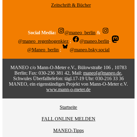
Zeitschrift & Bücher
Social Media:
@maneo_berlin
&
@maneo_regenbogenkiez
;
@maneo.berlin
;
@Maneo_berlin
;
@maneo.bsky.social
MANEO c/o Mann-O-Meter e.V., Bülowstraße 106 , 10783
Berlin; Fax: 030-236 381 42, Mail:
maneo[at]maneo.de
,
Schwules Überfalltelefon: tägl.17-19 Uhr: 030-216 33 36
MANEO, ein eigenständiges Projekt von Mann-O-Meter e.V.
www.mann-o-meter.de
Startseite
FALL ONLINE MELDEN
MANEO-Tipps