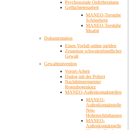
Psychosoziale Opferberatung
Geflüchtetenarbeit
MANEO-Teestube
Schöneberg
MANEO-Teestube
Moabit
Dokumentation
Einen Vorfall online melden
Zeugnisse schwulenfeindlicher
Gewalt
Gewaltprävention
Vorort-Arbeit
Dialog mit der Polizei
Nachtbürgermeister
Regenbogenkiez
MANEO-Außenkontaktstellen
MANEO-
Außenkontaktstelle
Neu-
Hohenschönhausen
MANEO-
Außenkontaktstelle