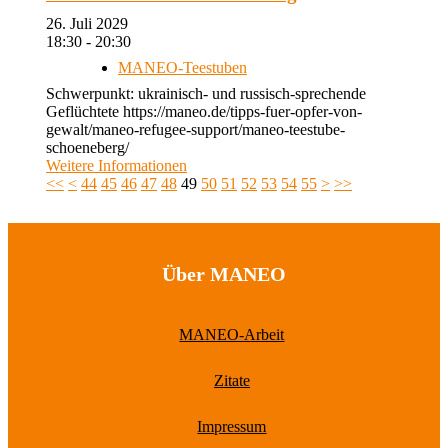
26. Juli 2029
18:30 - 20:30
MANEO-Teestuben
Schwerpunkt: ukrainisch- und russisch-sprechende
Geflüchtete https://maneo.de/tipps-fuer-opfer-von-
gewalt/maneo-refugee-support/maneo-teestube-
schoeneberg/
Weitere Informationen
<<
<
44
45
46
47
48
49
50
51
52
53
54
55
>
>>
Über MANEO
MANEO-Arbeit
Zitate
Impressum