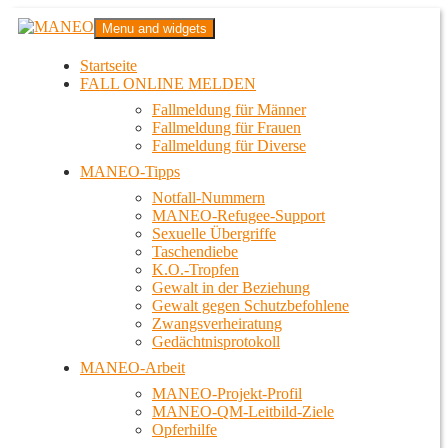
Zum
MANEO
Menu and widgets
Inhalt
Das schwule Anti-Gewalt-Projekt in Berlin
springen
Startseite
FALL ONLINE MELDEN
Fallmeldung für Männer
Fallmeldung für Frauen
Fallmeldung für Diverse
MANEO-Tipps
Notfall-Nummern
MANEO-Refugee-Support
Sexuelle Übergriffe
Taschendiebe
K.O.-Tropfen
Gewalt in der Beziehung
Gewalt gegen Schutzbefohlene
Zwangsverheiratung
Gedächtnisprotokoll
MANEO-Arbeit
MANEO-Projekt-Profil
MANEO-QM-Leitbild-Ziele
Opferhilfe