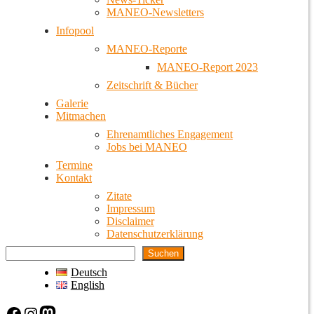
MANEO-Newsletters
Infopool
MANEO-Reporte
MANEO-Report 2023
Zeitschrift & Bücher
Galerie
Mitmachen
Ehrenamtliches Engagement
Jobs bei MANEO
Termine
Kontakt
Zitate
Impressum
Disclaimer
Datenschutzerklärung
Suchen
Deutsch
English
Facebook
Instagram
Mastodon