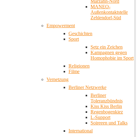
Marzahn-Nord
MANEO-
Außenkontaktstelle
Zehlendorf-Süd
Empowerment
Geschichten
Sport
Setz ein Zeichen
Kampagnen gegen
Homophobie im Sport
Religionen
Filme
Vernetzung
Berliner Netzwerke
Berliner
Toleranzbündnis
Kiss Kiss Berlin
Regenbogenkiez
L-Support
Soireeen und Talks
International