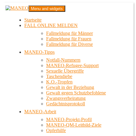
Zum
MANEO
Menu and widgets
Inhalt
Das schwule Anti-Gewalt-Projekt in Berlin
springen
Startseite
FALL ONLINE MELDEN
Fallmeldung für Männer
Fallmeldung für Frauen
Fallmeldung für Diverse
MANEO-Tipps
Notfall-Nummern
MANEO-Refugee-Support
Sexuelle Übergriffe
Taschendiebe
K.O.-Tropfen
Gewalt in der Beziehung
Gewalt gegen Schutzbefohlene
Zwangsverheiratung
Gedächtnisprotokoll
MANEO-Arbeit
MANEO-Projekt-Profil
MANEO-QM-Leitbild-Ziele
Opferhilfe