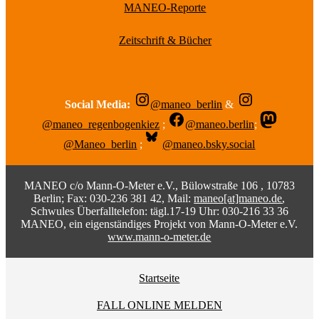
MANEO-Reporte
Zeitschrift & Bücher
Social Media:
@maneo_berlin
&
@maneo_regenbogenkiez
;
@maneo.berlin
;
@Maneo_berlin
;
@maneo.bsky.social
MANEO c/o Mann-O-Meter e.V., Bülowstraße 106 , 10783
Berlin; Fax: 030-236 381 42, Mail:
maneo[at]maneo.de
,
Schwules Überfalltelefon: tägl.17-19 Uhr: 030-216 33 36
MANEO, ein eigenständiges Projekt von Mann-O-Meter e.V.
www.mann-o-meter.de
Startseite
FALL ONLINE MELDEN