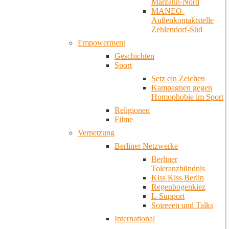
Marzahn-Nord
MANEO-
Außenkontaktstelle
Zehlendorf-Süd
Empowerment
Geschichten
Sport
Setz ein Zeichen
Kampagnen gegen
Homophobie im Sport
Religionen
Filme
Vernetzung
Berliner Netzwerke
Berliner
Toleranzbündnis
Kiss Kiss Berlin
Regenbogenkiez
L-Support
Soireeen und Talks
International