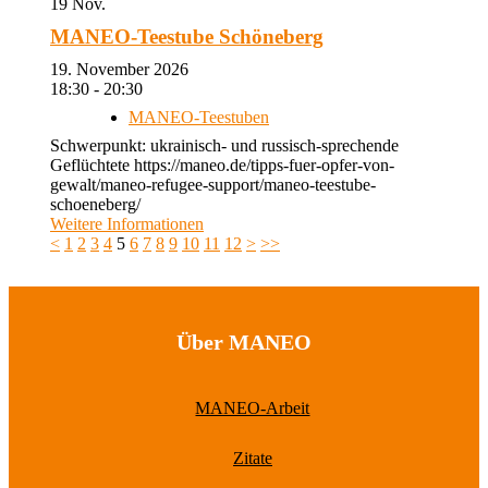
19
Nov.
MANEO-Teestube Schöneberg
19. November 2026
18:30 - 20:30
MANEO-Teestuben
Schwerpunkt: ukrainisch- und russisch-sprechende
Geflüchtete https://maneo.de/tipps-fuer-opfer-von-
gewalt/maneo-refugee-support/maneo-teestube-
schoeneberg/
Weitere Informationen
<
1
2
3
4
5
6
7
8
9
10
11
12
>
>>
Über MANEO
MANEO-Arbeit
Zitate