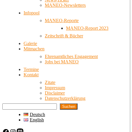
MANEO-Newsletters
Infopool
MANEO-Reporte
MANEO-Report 2023
Zeitschrift & Bücher
Galerie
Mitmachen
Ehrenamtliches Engagement
Jobs bei MANEO
Termine
Kontakt
Zitate
Impressum
Disclaimer
Datenschutzerklärung
Suchen
Deutsch
English
Facebook
Instagram
Mastodon