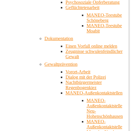
Psychosoziale Opferberatung
Geflüchtetenarbeit
MANEO-Teestube
Schöneberg
MANEO-Teestube
Moabit
Dokumentation
Einen Vorfall online melden
Zeugnisse schwulenfeindlicher
Gewalt
Gewaltprävention
Vorort-Arbeit
Dialog mit der Polizei
Nachtbürgermeister
Regenbogenkiez
MANEO-Außenkontaktstellen
MANEO-
Außenkontaktstelle
Neu-
Hohenschönhausen
MANEO-
Außenkontaktstelle