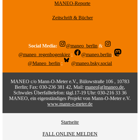
MANEO-Reporte
Zeitschrift & Bücher
Social Media:
@maneo_berlin
&
@maneo_regenbogenkiez
;
@maneo.berlin
;
@Maneo_berlin
;
@maneo.bsky.social
MANEO c/o Mann-O-Meter e.V., Bülowstraße 106 , 10783
Berlin; Fax: 030-236 381 42, Mail:
maneo[at]maneo.de
,
Schwules Überfalltelefon: tägl.17-19 Uhr: 030-216 33 36
MANEO, ein eigenständiges Projekt von Mann-O-Meter e.V.
www.mann-o-meter.de
Startseite
FALL ONLINE MELDEN