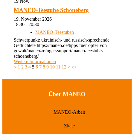
19
Nov.
MANEO-Teestube Schöneberg
19. November 2026
18:30 - 20:30
MANEO-Teestuben
Schwerpunkt: ukrainisch- und russisch-sprechende
Geflüchtete https://maneo.de/tipps-fuer-opfer-von-
gewalt/maneo-refugee-support/maneo-teestube-
schoeneberg/
Weitere Informationen
<
1
2
3
4
5
6
7
8
9
10
11
12
>
>>
Über MANEO
MANEO-Arbeit
Zitate