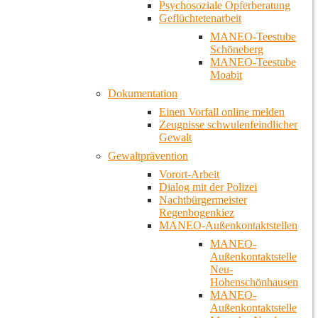
Psychosoziale Opferberatung
Geflüchtetenarbeit
MANEO-Teestube
Schöneberg
MANEO-Teestube
Moabit
Dokumentation
Einen Vorfall online melden
Zeugnisse schwulenfeindlicher
Gewalt
Gewaltprävention
Vorort-Arbeit
Dialog mit der Polizei
Nachtbürgermeister
Regenbogenkiez
MANEO-Außenkontaktstellen
MANEO-
Außenkontaktstelle
Neu-
Hohenschönhausen
MANEO-
Außenkontaktstelle