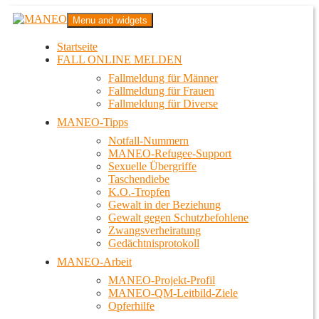
Zum
MANEO
Menu and widgets
Inhalt
Das schwule Anti-Gewalt-Projekt in Berlin
springen
Startseite
FALL ONLINE MELDEN
Fallmeldung für Männer
Fallmeldung für Frauen
Fallmeldung für Diverse
MANEO-Tipps
Notfall-Nummern
MANEO-Refugee-Support
Sexuelle Übergriffe
Taschendiebe
K.O.-Tropfen
Gewalt in der Beziehung
Gewalt gegen Schutzbefohlene
Zwangsverheiratung
Gedächtnisprotokoll
MANEO-Arbeit
MANEO-Projekt-Profil
MANEO-QM-Leitbild-Ziele
Opferhilfe