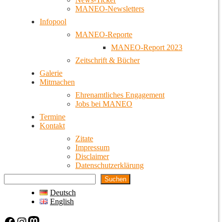
MANEO-Newsletters
Infopool
MANEO-Reporte
MANEO-Report 2023
Zeitschrift & Bücher
Galerie
Mitmachen
Ehrenamtliches Engagement
Jobs bei MANEO
Termine
Kontakt
Zitate
Impressum
Disclaimer
Datenschutzerklärung
Suchen
Deutsch
English
Facebook
Instagram
Mastodon