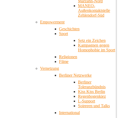
Marzahn-Nord
MANEO-
Außenkontaktstelle
Zehlendorf-Süd
Empowerment
Geschichten
Sport
Setz ein Zeichen
Kampagnen gegen
Homophobie im Sport
Religionen
Filme
Vernetzung
Berliner Netzwerke
Berliner
Toleranzbündnis
Kiss Kiss Berlin
Regenbogenkiez
L-Support
Soireeen und Talks
International