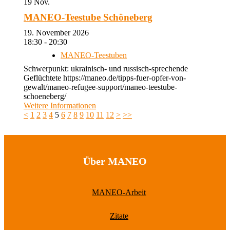
19
Nov.
MANEO-Teestube Schöneberg
19. November 2026
18:30 - 20:30
MANEO-Teestuben
Schwerpunkt: ukrainisch- und russisch-sprechende
Geflüchtete https://maneo.de/tipps-fuer-opfer-von-
gewalt/maneo-refugee-support/maneo-teestube-
schoeneberg/
Weitere Informationen
<
1
2
3
4
5
6
7
8
9
10
11
12
>
>>
Über MANEO
MANEO-Arbeit
Zitate