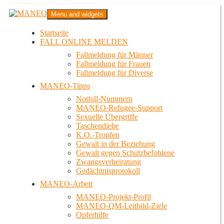
Zum
MANEO
Menu and widgets
Inhalt
Das schwule Anti-Gewalt-Projekt in Berlin
springen
Startseite
FALL ONLINE MELDEN
Fallmeldung für Männer
Fallmeldung für Frauen
Fallmeldung für Diverse
MANEO-Tipps
Notfall-Nummern
MANEO-Refugee-Support
Sexuelle Übergriffe
Taschendiebe
K.O.-Tropfen
Gewalt in der Beziehung
Gewalt gegen Schutzbefohlene
Zwangsverheiratung
Gedächtnisprotokoll
MANEO-Arbeit
MANEO-Projekt-Profil
MANEO-QM-Leitbild-Ziele
Opferhilfe