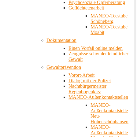
Psychosoziale Opferberatung
Geflüchtetenarbeit
MANEO-Teestube
Schöneberg
MANEO-Teestube
Moabit
Dokumentation
Einen Vorfall online melden
Zeugnisse schwulenfeindlicher
Gewalt
Gewaltprävention
Vorort-Arbeit
Dialog mit der Polizei
Nachtbürgermeister
Regenbogenkiez
MANEO-Außenkontaktstellen
MANEO-
Außenkontaktstelle
Neu-
Hohenschönhausen
MANEO-
Außenkontaktstelle