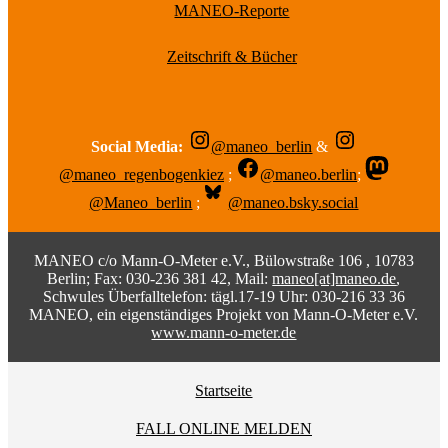
MANEO-Reporte
Zeitschrift & Bücher
Social Media:
@maneo_berlin
&
@maneo_regenbogenkiez
;
@maneo.berlin
;
@Maneo_berlin
;
@maneo.bsky.social
MANEO c/o Mann-O-Meter e.V., Bülowstraße 106 , 10783
Berlin; Fax: 030-236 381 42, Mail:
maneo[at]maneo.de
,
Schwules Überfalltelefon: tägl.17-19 Uhr: 030-216 33 36
MANEO, ein eigenständiges Projekt von Mann-O-Meter e.V.
www.mann-o-meter.de
Startseite
FALL ONLINE MELDEN