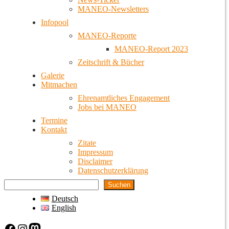
MANEO-Newsletters
Infopool
MANEO-Reporte
MANEO-Report 2023
Zeitschrift & Bücher
Galerie
Mitmachen
Ehrenamtliches Engagement
Jobs bei MANEO
Termine
Kontakt
Zitate
Impressum
Disclaimer
Datenschutzerklärung
Suchen
Deutsch
English
Facebook
Instagram
Mastodon