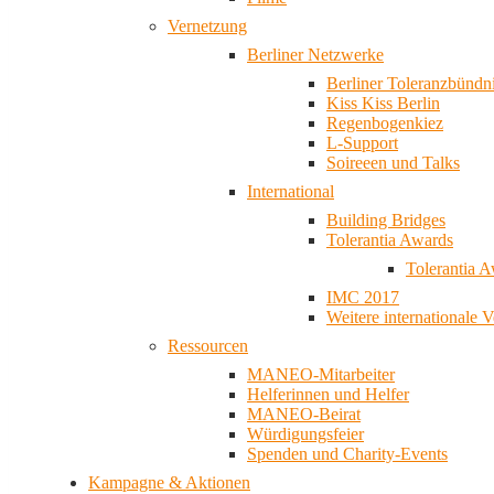
Vernetzung
Berliner Netzwerke
Berliner Toleranzbündn
Kiss Kiss Berlin
Regenbogenkiez
L-Support
Soireeen und Talks
International
Building Bridges
Tolerantia Awards
Tolerantia 
IMC 2017
Weitere internationale 
Ressourcen
MANEO-Mitarbeiter
Helferinnen und Helfer
MANEO-Beirat
Würdigungsfeier
Spenden und Charity-Events
Kampagne & Aktionen