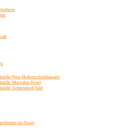
neberg
bit
walt
ez
telle Neu-Hohenschönhausen
telle Marzahn-Nord
elle Zehlendorf-Süd
phobie im Sport