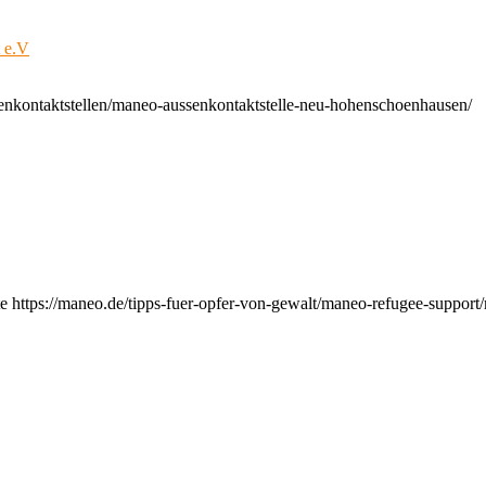
t e.V
enkontaktstellen/maneo-aussenkontaktstelle-neu-hohenschoenhausen/
e https://maneo.de/tipps-fuer-opfer-von-gewalt/maneo-refugee-support