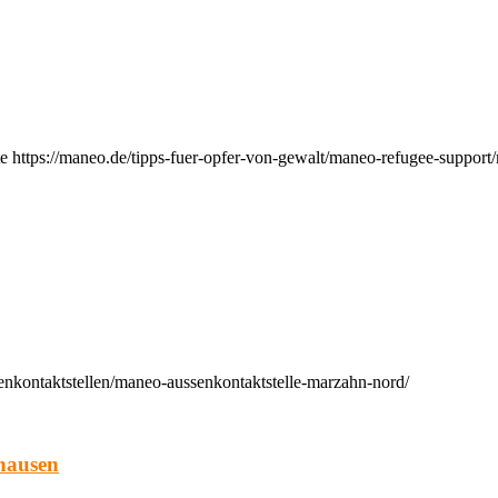
e https://maneo.de/tipps-fuer-opfer-von-gewalt/maneo-refugee-support
enkontaktstellen/maneo-aussenkontaktstelle-marzahn-nord/
hausen