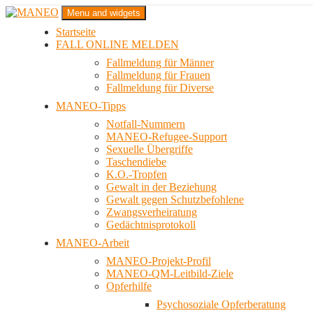
Zum
Menu and widgets
Inhalt
Startseite
springen
Das schwule Anti-Gewalt-Projekt in Berlin
FALL ONLINE MELDEN
MANEO
Fallmeldung für Männer
Fallmeldung für Frauen
Fallmeldung für Diverse
MANEO-Tipps
Notfall-Nummern
MANEO-Refugee-Support
Sexuelle Übergriffe
Taschendiebe
K.O.-Tropfen
Gewalt in der Beziehung
Gewalt gegen Schutzbefohlene
Zwangsverheiratung
Gedächtnisprotokoll
MANEO-Arbeit
MANEO-Projekt-Profil
MANEO-QM-Leitbild-Ziele
Opferhilfe
Psychosoziale Opferberatung