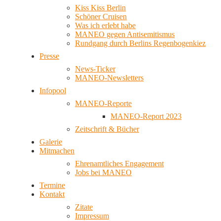
Kiss Kiss Berlin
Schöner Cruisen
Was ich erlebt habe
MANEO gegen Antisemitismus
Rundgang durch Berlins Regenbogenkiez
Presse
News-Ticker
MANEO-Newsletters
Infopool
MANEO-Reporte
MANEO-Report 2023
Zeitschrift & Bücher
Galerie
Mitmachen
Ehrenamtliches Engagement
Jobs bei MANEO
Termine
Kontakt
Zitate
Impressum