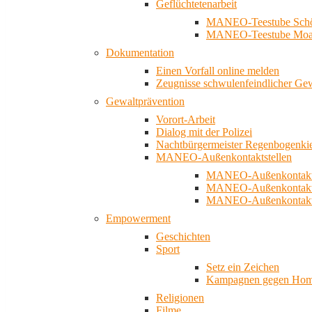
Geflüchtetenarbeit
MANEO-Teestube Schö
MANEO-Teestube Moa
Dokumentation
Einen Vorfall online melden
Zeugnisse schwulenfeindlicher Ge
Gewaltprävention
Vorort-Arbeit
Dialog mit der Polizei
Nachtbürgermeister Regenbogenki
MANEO-Außenkontaktstellen
MANEO-Außenkontakts
MANEO-Außenkontakts
MANEO-Außenkontaktst
Empowerment
Geschichten
Sport
Setz ein Zeichen
Kampagnen gegen Homo
Religionen
Filme