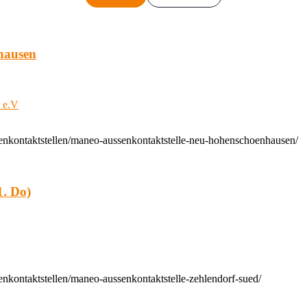
hausen
t e.V
enkontaktstellen/maneo-aussenkontaktstelle-neu-hohenschoenhausen/
. Do)
nkontaktstellen/maneo-aussenkontaktstelle-zehlendorf-sued/