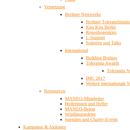
Vernetzung
Berliner Netzwerke
Berliner Toleranzbündn
Kiss Kiss Berlin
Regenbogenkiez
L-Support
Soireeen und Talks
International
Building Bridges
Tolerantia Awards
Tolerantia 
IMC 2017
Weitere internationale 
Ressourcen
MANEO-Mitarbeiter
Helferinnen und Helfer
MANEO-Beirat
Würdigungsfeier
Spenden und Charity-Events
Kampagne & Aktionen