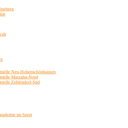
neberg
bit
walt
ez
telle Neu-Hohenschönhausen
telle Marzahn-Nord
elle Zehlendorf-Süd
phobie im Sport