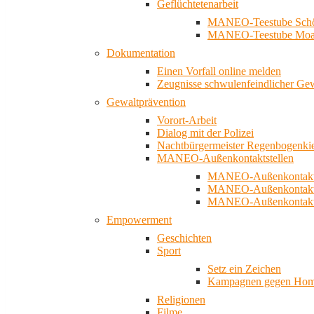
Geflüchtetenarbeit
MANEO-Teestube Schö
MANEO-Teestube Moa
Dokumentation
Einen Vorfall online melden
Zeugnisse schwulenfeindlicher Ge
Gewaltprävention
Vorort-Arbeit
Dialog mit der Polizei
Nachtbürgermeister Regenbogenki
MANEO-Außenkontaktstellen
MANEO-Außenkontakts
MANEO-Außenkontakts
MANEO-Außenkontaktst
Empowerment
Geschichten
Sport
Setz ein Zeichen
Kampagnen gegen Homo
Religionen
Filme