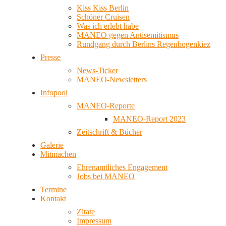
Kiss Kiss Berlin
Schöner Cruisen
Was ich erlebt habe
MANEO gegen Antisemitismus
Rundgang durch Berlins Regenbogenkiez
Presse
News-Ticker
MANEO-Newsletters
Infopool
MANEO-Reporte
MANEO-Report 2023
Zeitschrift & Bücher
Galerie
Mitmachen
Ehrenamtliches Engagement
Jobs bei MANEO
Termine
Kontakt
Zitate
Impressum