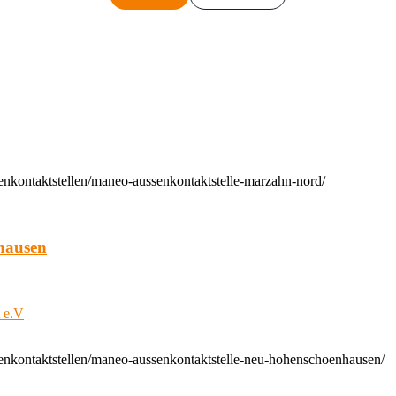
enkontaktstellen/maneo-aussenkontaktstelle-marzahn-nord/
hausen
t e.V
enkontaktstellen/maneo-aussenkontaktstelle-neu-hohenschoenhausen/