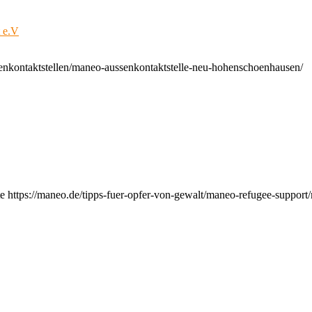
t e.V
enkontaktstellen/maneo-aussenkontaktstelle-neu-hohenschoenhausen/
e https://maneo.de/tipps-fuer-opfer-von-gewalt/maneo-refugee-support