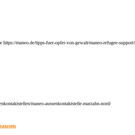
e https://maneo.de/tipps-fuer-opfer-von-gewalt/maneo-refugee-support
enkontaktstellen/maneo-aussenkontaktstelle-marzahn-nord/
hausen