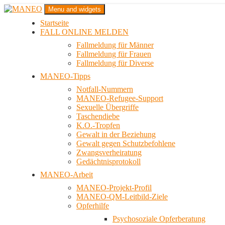
Zum
Menu and widgets
Inhalt
Startseite
springen
Das schwule Anti-Gewalt-Projekt in Berlin
FALL ONLINE MELDEN
MANEO
Fallmeldung für Männer
Fallmeldung für Frauen
Fallmeldung für Diverse
MANEO-Tipps
Notfall-Nummern
MANEO-Refugee-Support
Sexuelle Übergriffe
Taschendiebe
K.O.-Tropfen
Gewalt in der Beziehung
Gewalt gegen Schutzbefohlene
Zwangsverheiratung
Gedächtnisprotokoll
MANEO-Arbeit
MANEO-Projekt-Profil
MANEO-QM-Leitbild-Ziele
Opferhilfe
Psychosoziale Opferberatung