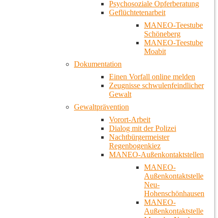
Psychosoziale Opferberatung
Geflüchtetenarbeit
MANEO-Teestube
Schöneberg
MANEO-Teestube
Moabit
Dokumentation
Einen Vorfall online melden
Zeugnisse schwulenfeindlicher
Gewalt
Gewaltprävention
Vorort-Arbeit
Dialog mit der Polizei
Nachtbürgermeister
Regenbogenkiez
MANEO-Außenkontaktstellen
MANEO-
Außenkontaktstelle
Neu-
Hohenschönhausen
MANEO-
Außenkontaktstelle