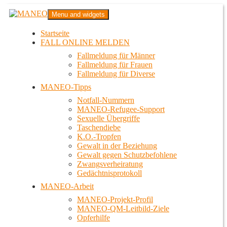
Zum
MANEO
Menu and widgets
Inhalt
Das schwule Anti-Gewalt-Projekt in Berlin
springen
Startseite
FALL ONLINE MELDEN
Fallmeldung für Männer
Fallmeldung für Frauen
Fallmeldung für Diverse
MANEO-Tipps
Notfall-Nummern
MANEO-Refugee-Support
Sexuelle Übergriffe
Taschendiebe
K.O.-Tropfen
Gewalt in der Beziehung
Gewalt gegen Schutzbefohlene
Zwangsverheiratung
Gedächtnisprotokoll
MANEO-Arbeit
MANEO-Projekt-Profil
MANEO-QM-Leitbild-Ziele
Opferhilfe