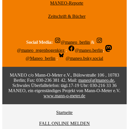
MANEO-Reporte
Zeitschrift & Bücher
Social Media:
@maneo_berlin
&
@maneo_regenbogenkiez
;
@maneo.berlin
;
@Maneo_berlin
;
@maneo.bsky.social
MANEO c/o Mann-O-Meter e.V., Bülowstraße 106 , 10783
Berlin; Fax: 030-236 381 42, Mail:
maneo[at]maneo.de
,
Schwules Überfalltelefon: tägl.17-19 Uhr: 030-216 33 36
MANEO, ein eigenständiges Projekt von Mann-O-Meter e.V.
www.mann-o-meter.de
Startseite
FALL ONLINE MELDEN