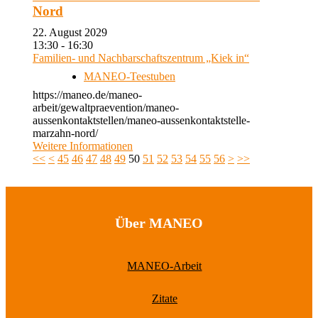
Nord
22. August 2029
13:30 - 16:30
Familien- und Nachbarschaftszentrum „Kiek in“
MANEO-Teestuben
https://maneo.de/maneo-
arbeit/gewaltpraevention/maneo-
aussenkontaktstellen/maneo-aussenkontaktstelle-
marzahn-nord/
Weitere Informationen
<<
<
45
46
47
48
49
50
51
52
53
54
55
56
>
>>
Über MANEO
MANEO-Arbeit
Zitate