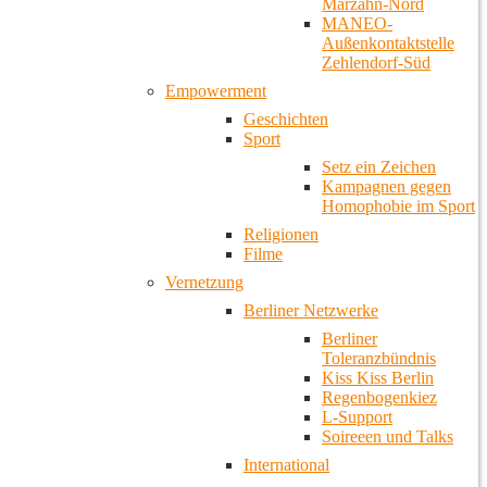
Marzahn-Nord
MANEO-
Außenkontaktstelle
Zehlendorf-Süd
Empowerment
Geschichten
Sport
Setz ein Zeichen
Kampagnen gegen
Homophobie im Sport
Religionen
Filme
Vernetzung
Berliner Netzwerke
Berliner
Toleranzbündnis
Kiss Kiss Berlin
Regenbogenkiez
L-Support
Soireeen und Talks
International