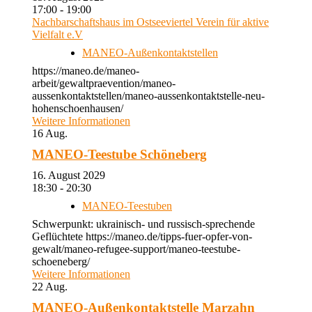
17:00 - 19:00
Nachbarschaftshaus im Ostseeviertel Verein für aktive
Vielfalt e.V
MANEO-Außenkontaktstellen
https://maneo.de/maneo-
arbeit/gewaltpraevention/maneo-
aussenkontaktstellen/maneo-aussenkontaktstelle-neu-
hohenschoenhausen/
Weitere Informationen
16
Aug.
MANEO-Teestube Schöneberg
16. August 2029
18:30 - 20:30
MANEO-Teestuben
Schwerpunkt: ukrainisch- und russisch-sprechende
Geflüchtete https://maneo.de/tipps-fuer-opfer-von-
gewalt/maneo-refugee-support/maneo-teestube-
schoeneberg/
Weitere Informationen
22
Aug.
MANEO-Außenkontaktstelle Marzahn