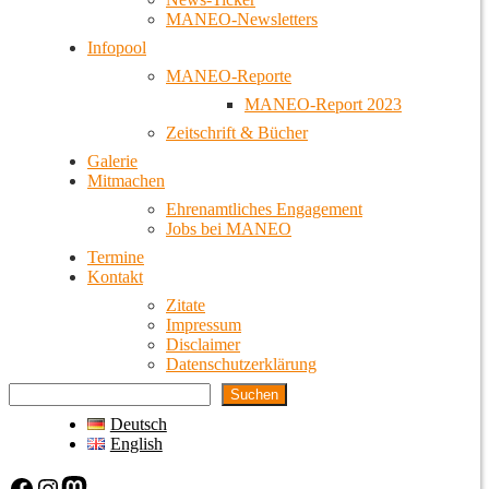
MANEO-Newsletters
Infopool
MANEO-Reporte
MANEO-Report 2023
Zeitschrift & Bücher
Galerie
Mitmachen
Ehrenamtliches Engagement
Jobs bei MANEO
Termine
Kontakt
Zitate
Impressum
Disclaimer
Datenschutzerklärung
Suchen
Deutsch
English
Facebook
Instagram
Mastodon