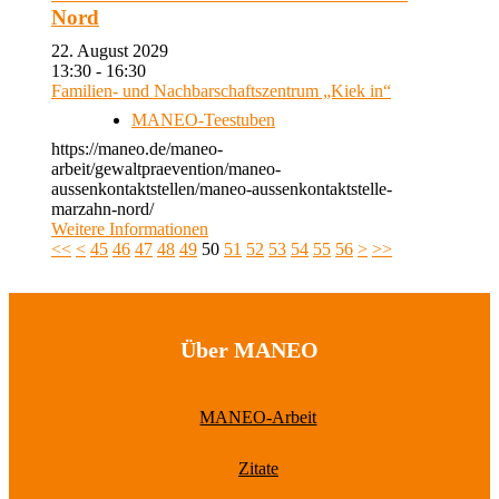
Nord
22. August 2029
13:30 - 16:30
Familien- und Nachbarschaftszentrum „Kiek in“
MANEO-Teestuben
https://maneo.de/maneo-
arbeit/gewaltpraevention/maneo-
aussenkontaktstellen/maneo-aussenkontaktstelle-
marzahn-nord/
Weitere Informationen
<<
<
45
46
47
48
49
50
51
52
53
54
55
56
>
>>
Über MANEO
MANEO-Arbeit
Zitate