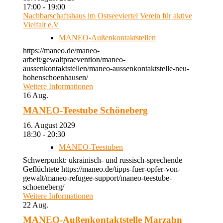
17:00 - 19:00
Nachbarschaftshaus im Ostseeviertel Verein für aktive
Vielfalt e.V
MANEO-Außenkontaktstellen
https://maneo.de/maneo-
arbeit/gewaltpraevention/maneo-
aussenkontaktstellen/maneo-aussenkontaktstelle-neu-
hohenschoenhausen/
Weitere Informationen
16
Aug.
MANEO-Teestube Schöneberg
16. August 2029
18:30 - 20:30
MANEO-Teestuben
Schwerpunkt: ukrainisch- und russisch-sprechende
Geflüchtete https://maneo.de/tipps-fuer-opfer-von-
gewalt/maneo-refugee-support/maneo-teestube-
schoeneberg/
Weitere Informationen
22
Aug.
MANEO-Außenkontaktstelle Marzahn