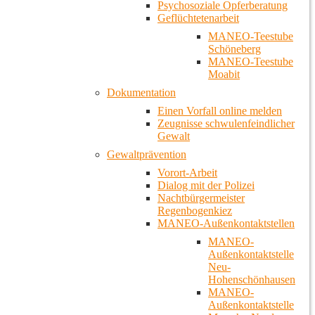
Psychosoziale Opferberatung
Geflüchtetenarbeit
MANEO-Teestube
Schöneberg
MANEO-Teestube
Moabit
Dokumentation
Einen Vorfall online melden
Zeugnisse schwulenfeindlicher
Gewalt
Gewaltprävention
Vorort-Arbeit
Dialog mit der Polizei
Nachtbürgermeister
Regenbogenkiez
MANEO-Außenkontaktstellen
MANEO-
Außenkontaktstelle
Neu-
Hohenschönhausen
MANEO-
Außenkontaktstelle