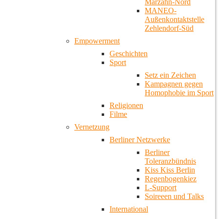
Marzahn-Nord
MANEO-
Außenkontaktstelle
Zehlendorf-Süd
Empowerment
Geschichten
Sport
Setz ein Zeichen
Kampagnen gegen
Homophobie im Sport
Religionen
Filme
Vernetzung
Berliner Netzwerke
Berliner
Toleranzbündnis
Kiss Kiss Berlin
Regenbogenkiez
L-Support
Soireeen und Talks
International