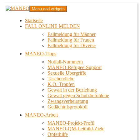
Zum
MANEO
Menu and widgets
Inhalt
Das schwule Anti-Gewalt-Projekt in Berlin
springen
Startseite
FALL ONLINE MELDEN
Fallmeldung für Männer
Fallmeldung für Frauen
Fallmeldung für Diverse
MANEO-Tipps
Notfall-Nummern
MANEO-Refugee-Support
Sexuelle Übergriffe
Taschendiebe
K.O.-Tropfen
Gewalt in der Beziehung
Gewalt gegen Schutzbefohlene
Zwangsverheiratung
Gedächtnisprotokoll
MANEO-Arbeit
MANEO-Projekt-Profil
MANEO-QM-Leitbild-Ziele
Opferhilfe