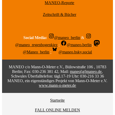
MANEO-Reporte
Zeitschrift & Bücher
Social Media:
@maneo_berlin
&
@maneo_regenbogenkiez
;
@maneo.berlin
;
@Maneo_berlin
;
@maneo.bsky.social
MANEO c/o Mann-O-Meter e.V., Bülowstraße 106 , 10783
Berlin; Fax: 030-236 381 42, Mail:
maneo[at]maneo.de
,
Schwules Überfalltelefon: tägl.17-19 Uhr: 030-216 33 36
MANEO, ein eigenständiges Projekt von Mann-O-Meter e.V.
www.mann-o-meter.de
Startseite
FALL ONLINE MELDEN