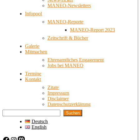
MANEO-Newsletters
Infopool
MANEO-Reporte
MANEO-Report 2023
Zeitschrift & Bücher
Galerie
Mitmachen
Ehrenamtliches Engagement
Jobs bei MANEO
Termine
Kontakt
Zitate
Impressum
Disclaimer
Datenschutzerklärung
Suchen
Deutsch
English
Facebook
Instagram
Mastodon