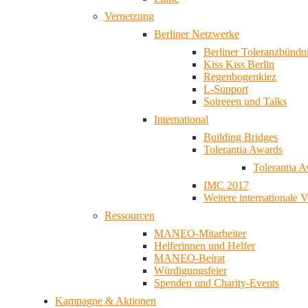
Vernetzung
Berliner Netzwerke
Berliner Toleranzbündn
Kiss Kiss Berlin
Regenbogenkiez
L-Support
Soireeen und Talks
International
Building Bridges
Tolerantia Awards
Tolerantia 
IMC 2017
Weitere internationale 
Ressourcen
MANEO-Mitarbeiter
Helferinnen und Helfer
MANEO-Beirat
Würdigungsfeier
Spenden und Charity-Events
Kampagne & Aktionen