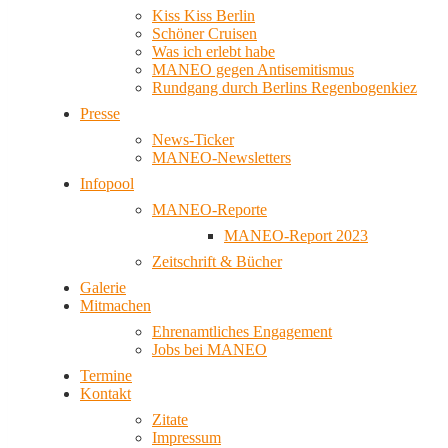
Kiss Kiss Berlin
Schöner Cruisen
Was ich erlebt habe
MANEO gegen Antisemitismus
Rundgang durch Berlins Regenbogenkiez
Presse
News-Ticker
MANEO-Newsletters
Infopool
MANEO-Reporte
MANEO-Report 2023
Zeitschrift & Bücher
Galerie
Mitmachen
Ehrenamtliches Engagement
Jobs bei MANEO
Termine
Kontakt
Zitate
Impressum