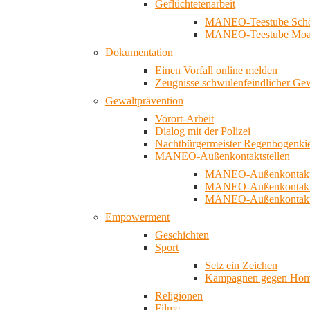
Geflüchtetenarbeit
MANEO-Teestube Schö
MANEO-Teestube Moa
Dokumentation
Einen Vorfall online melden
Zeugnisse schwulenfeindlicher Ge
Gewaltprävention
Vorort-Arbeit
Dialog mit der Polizei
Nachtbürgermeister Regenbogenki
MANEO-Außenkontaktstellen
MANEO-Außenkontakts
MANEO-Außenkontakts
MANEO-Außenkontaktst
Empowerment
Geschichten
Sport
Setz ein Zeichen
Kampagnen gegen Homo
Religionen
Filme