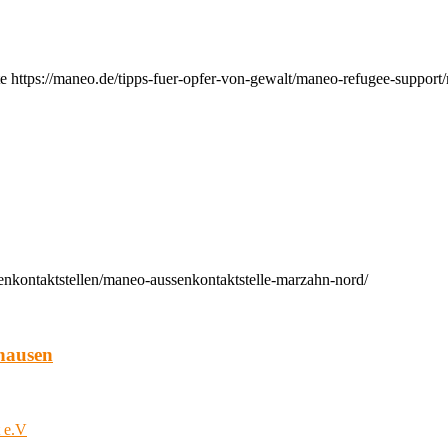
e https://maneo.de/tipps-fuer-opfer-von-gewalt/maneo-refugee-support
enkontaktstellen/maneo-aussenkontaktstelle-marzahn-nord/
hausen
t e.V