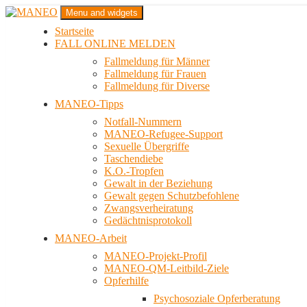
Zum
Menu and widgets
Inhalt
Startseite
springen
Das schwule Anti-Gewalt-Projekt in Berlin
FALL ONLINE MELDEN
MANEO
Fallmeldung für Männer
Fallmeldung für Frauen
Fallmeldung für Diverse
MANEO-Tipps
Notfall-Nummern
MANEO-Refugee-Support
Sexuelle Übergriffe
Taschendiebe
K.O.-Tropfen
Gewalt in der Beziehung
Gewalt gegen Schutzbefohlene
Zwangsverheiratung
Gedächtnisprotokoll
MANEO-Arbeit
MANEO-Projekt-Profil
MANEO-QM-Leitbild-Ziele
Opferhilfe
Psychosoziale Opferberatung