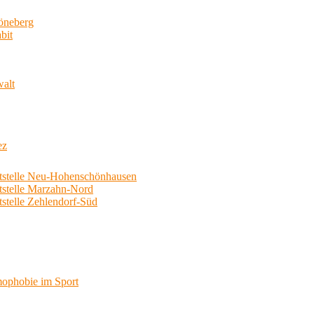
neberg
bit
walt
ez
telle Neu-Hohenschönhausen
telle Marzahn-Nord
elle Zehlendorf-Süd
phobie im Sport