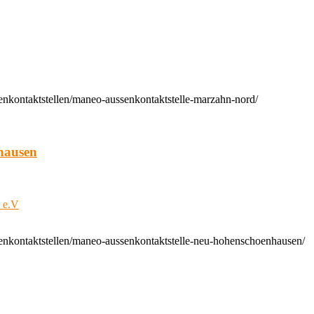
enkontaktstellen/maneo-aussenkontaktstelle-marzahn-nord/
hausen
t e.V
enkontaktstellen/maneo-aussenkontaktstelle-neu-hohenschoenhausen/