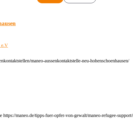
hausen
t e.V
enkontaktstellen/maneo-aussenkontaktstelle-neu-hohenschoenhausen/
e https://maneo.de/tipps-fuer-opfer-von-gewalt/maneo-refugee-support