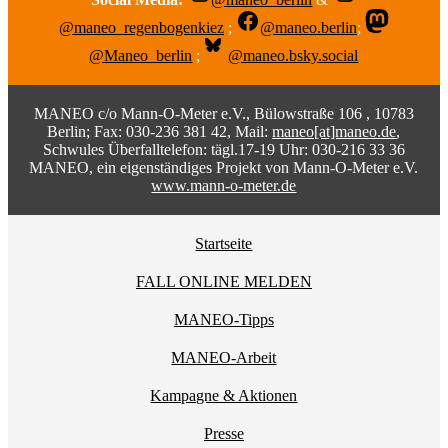
@maneo_regenbogenkiez
;
@maneo.berlin
;
@Maneo_berlin
;
@maneo.bsky.social
MANEO c/o Mann-O-Meter e.V., Bülowstraße 106 , 10783
Berlin; Fax: 030-236 381 42, Mail:
maneo[at]maneo.de
,
Schwules Überfalltelefon: tägl.17-19 Uhr: 030-216 33 36
MANEO, ein eigenständiges Projekt von Mann-O-Meter e.V.
www.mann-o-meter.de
Startseite
FALL ONLINE MELDEN
MANEO-Tipps
MANEO-Arbeit
Kampagne & Aktionen
Presse