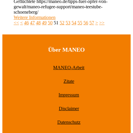
Geflüchtete https://maneo.de/tipps-fuer-opfer-von-
gewalt/maneo-refugee-support/maneo-teestube-
schoeneberg/
Weitere Informationen
<<
<
46
47
48
49
50
51
52
53
54
55
56
57
>
>>
Über MANEO
MANEO-Arbeit
Zitate
Impressum
Disclaimer
Datenschutz