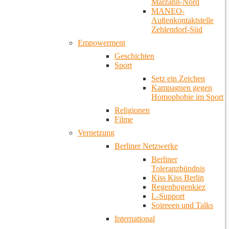
Marzahn-Nord
MANEO-
Außenkontaktstelle
Zehlendorf-Süd
Empowerment
Geschichten
Sport
Setz ein Zeichen
Kampagnen gegen
Homophobie im Sport
Religionen
Filme
Vernetzung
Berliner Netzwerke
Berliner
Toleranzbündnis
Kiss Kiss Berlin
Regenbogenkiez
L-Support
Soireeen und Talks
International