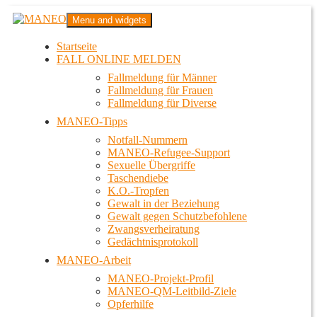
Zum
MANEO
Menu and widgets
Inhalt
Das schwule Anti-Gewalt-Projekt in Berlin
springen
Startseite
FALL ONLINE MELDEN
Fallmeldung für Männer
Fallmeldung für Frauen
Fallmeldung für Diverse
MANEO-Tipps
Notfall-Nummern
MANEO-Refugee-Support
Sexuelle Übergriffe
Taschendiebe
K.O.-Tropfen
Gewalt in der Beziehung
Gewalt gegen Schutzbefohlene
Zwangsverheiratung
Gedächtnisprotokoll
MANEO-Arbeit
MANEO-Projekt-Profil
MANEO-QM-Leitbild-Ziele
Opferhilfe