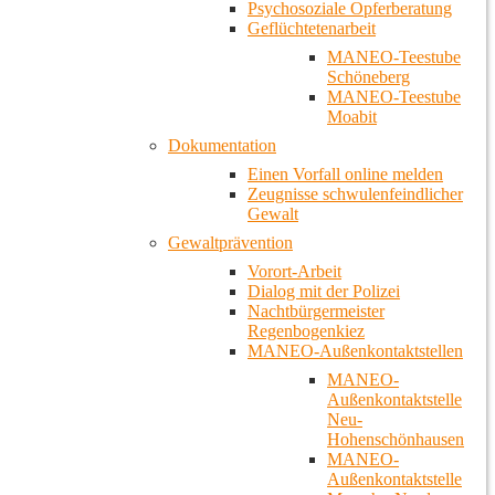
Psychosoziale Opferberatung
Geflüchtetenarbeit
MANEO-Teestube
Schöneberg
MANEO-Teestube
Moabit
Dokumentation
Einen Vorfall online melden
Zeugnisse schwulenfeindlicher
Gewalt
Gewaltprävention
Vorort-Arbeit
Dialog mit der Polizei
Nachtbürgermeister
Regenbogenkiez
MANEO-Außenkontaktstellen
MANEO-
Außenkontaktstelle
Neu-
Hohenschönhausen
MANEO-
Außenkontaktstelle