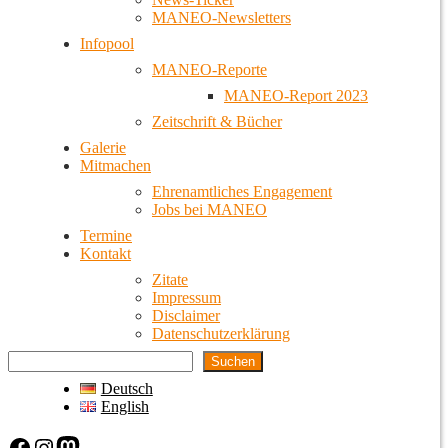
MANEO-Newsletters
Infopool
MANEO-Reporte
MANEO-Report 2023
Zeitschrift & Bücher
Galerie
Mitmachen
Ehrenamtliches Engagement
Jobs bei MANEO
Termine
Kontakt
Zitate
Impressum
Disclaimer
Datenschutzerklärung
Suchen
Deutsch
English
Facebook
Instagram
Mastodon