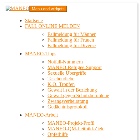
Zum
MANEO
Menu and widgets
Inhalt
Das schwule Anti-Gewalt-Projekt in Berlin
springen
Startseite
FALL ONLINE MELDEN
Fallmeldung für Männer
Fallmeldung für Frauen
Fallmeldung für Diverse
MANEO-Tipps
Notfall-Nummern
MANEO-Refugee-Support
Sexuelle Übergriffe
Taschendiebe
K.O.-Tropfen
Gewalt in der Beziehung
Gewalt gegen Schutzbefohlene
Zwangsverheiratung
Gedächtnisprotokoll
MANEO-Arbeit
MANEO-Projekt-Profil
MANEO-QM-Leitbild-Ziele
Opferhilfe