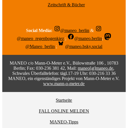
Zeitschrift & Bücher
Social Media:
@maneo_berlin
&
@maneo_regenbogenkiez
;
@maneo.berlin
;
@Maneo_berlin
;
@maneo.bsky.social
MANEO c/o Mann-O-Meter e.V., Bülowstraße 106 , 10783
Berlin; Fax: 030-236 381 42, Mail:
maneo[at]maneo.de
,
Schwules Überfalltelefon: tägl.17-19 Uhr: 030-216 33 36
MANEO, ein eigenständiges Projekt von Mann-O-Meter e.V.
www.mann-o-meter.de
Startseite
FALL ONLINE MELDEN
MANEO-Tipps