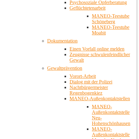
Psychosoziale Opferberatung
Geflüchtetenarbeit
MANEO-Teestube
Schöneberg
MANEO-Teestube
Moabit
Dokumentation
Einen Vorfall online melden
Zeugnisse schwulenfeindlicher
Gewalt
Gewaltprävention
Vorort-Arbeit
Dialog mit der Polizei
Nachtbürgermeister
Regenbogenkiez
MANEO-Außenkontaktstellen
MANEO-
Außenkontaktstelle
Neu-
Hohenschönhausen
MANEO-
Außenkontaktstelle