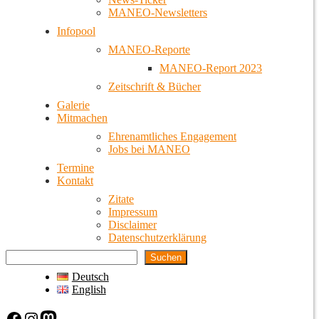
MANEO-Newsletters
Infopool
MANEO-Reporte
MANEO-Report 2023
Zeitschrift & Bücher
Galerie
Mitmachen
Ehrenamtliches Engagement
Jobs bei MANEO
Termine
Kontakt
Zitate
Impressum
Disclaimer
Datenschutzerklärung
Suchen
Deutsch
English
Facebook
Instagram
Mastodon