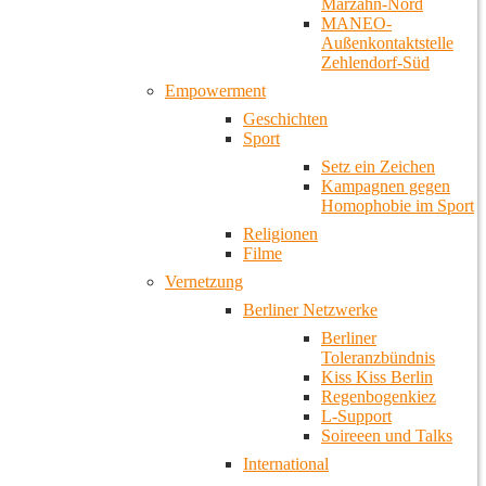
Marzahn-Nord
MANEO-
Außenkontaktstelle
Zehlendorf-Süd
Empowerment
Geschichten
Sport
Setz ein Zeichen
Kampagnen gegen
Homophobie im Sport
Religionen
Filme
Vernetzung
Berliner Netzwerke
Berliner
Toleranzbündnis
Kiss Kiss Berlin
Regenbogenkiez
L-Support
Soireeen und Talks
International