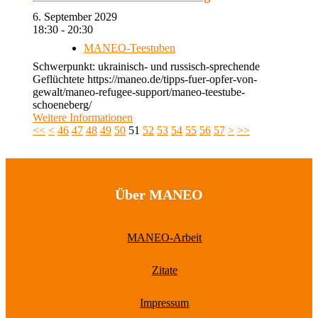
6. September 2029
18:30 - 20:30
MANEO-Teestuben
Schwerpunkt: ukrainisch- und russisch-sprechende
Geflüchtete https://maneo.de/tipps-fuer-opfer-von-
gewalt/maneo-refugee-support/maneo-teestube-
schoeneberg/
Weitere Informationen
<<
<
46
47
48
49
50
51
52
53
54
55
56
57
>
>>
Über MANEO
MANEO-Arbeit
Zitate
Impressum