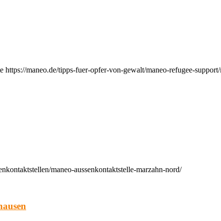
e https://maneo.de/tipps-fuer-opfer-von-gewalt/maneo-refugee-support
enkontaktstellen/maneo-aussenkontaktstelle-marzahn-nord/
hausen