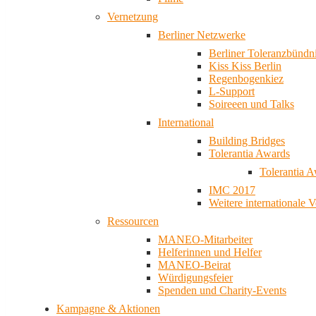
Vernetzung
Berliner Netzwerke
Berliner Toleranzbündn
Kiss Kiss Berlin
Regenbogenkiez
L-Support
Soireeen und Talks
International
Building Bridges
Tolerantia Awards
Tolerantia 
IMC 2017
Weitere internationale 
Ressourcen
MANEO-Mitarbeiter
Helferinnen und Helfer
MANEO-Beirat
Würdigungsfeier
Spenden und Charity-Events
Kampagne & Aktionen