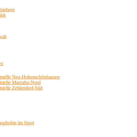
neberg
bit
walt
ez
telle Neu-Hohenschönhausen
telle Marzahn-Nord
elle Zehlendorf-Süd
phobie im Sport