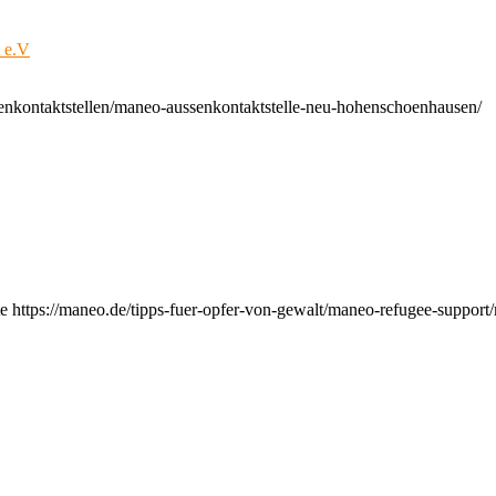
t e.V
enkontaktstellen/maneo-aussenkontaktstelle-neu-hohenschoenhausen/
e https://maneo.de/tipps-fuer-opfer-von-gewalt/maneo-refugee-support