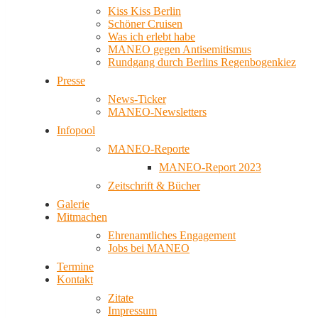
Kiss Kiss Berlin
Schöner Cruisen
Was ich erlebt habe
MANEO gegen Antisemitismus
Rundgang durch Berlins Regenbogenkiez
Presse
News-Ticker
MANEO-Newsletters
Infopool
MANEO-Reporte
MANEO-Report 2023
Zeitschrift & Bücher
Galerie
Mitmachen
Ehrenamtliches Engagement
Jobs bei MANEO
Termine
Kontakt
Zitate
Impressum