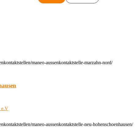
enkontaktstellen/maneo-aussenkontaktstelle-marzahn-nord/
hausen
t e.V
enkontaktstellen/maneo-aussenkontaktstelle-neu-hohenschoenhausen/