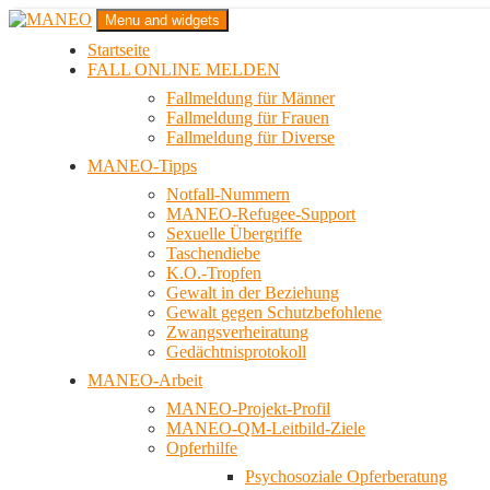
Zum
Menu and widgets
Inhalt
Startseite
springen
Das schwule Anti-Gewalt-Projekt in Berlin
FALL ONLINE MELDEN
MANEO
Fallmeldung für Männer
Fallmeldung für Frauen
Fallmeldung für Diverse
MANEO-Tipps
Notfall-Nummern
MANEO-Refugee-Support
Sexuelle Übergriffe
Taschendiebe
K.O.-Tropfen
Gewalt in der Beziehung
Gewalt gegen Schutzbefohlene
Zwangsverheiratung
Gedächtnisprotokoll
MANEO-Arbeit
MANEO-Projekt-Profil
MANEO-QM-Leitbild-Ziele
Opferhilfe
Psychosoziale Opferberatung