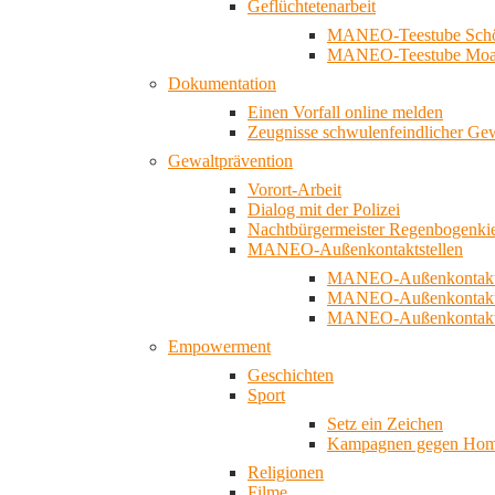
Geflüchtetenarbeit
MANEO-Teestube Schö
MANEO-Teestube Moa
Dokumentation
Einen Vorfall online melden
Zeugnisse schwulenfeindlicher Ge
Gewaltprävention
Vorort-Arbeit
Dialog mit der Polizei
Nachtbürgermeister Regenbogenki
MANEO-Außenkontaktstellen
MANEO-Außenkontakts
MANEO-Außenkontakts
MANEO-Außenkontaktst
Empowerment
Geschichten
Sport
Setz ein Zeichen
Kampagnen gegen Homo
Religionen
Filme