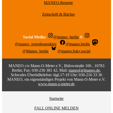
MANEO-Reporte
Zeitschrift & Bücher
Social Media:
@maneo_berlin
&
@maneo_regenbogenkiez
;
@maneo.berlin
;
@Maneo_berlin
;
@maneo.bsky.social
MANEO c/o Mann-O-Meter e.V., Bülowstraße 106 , 10783
Berlin; Fax: 030-236 381 42, Mail:
maneo[at]maneo.de
,
Schwules Überfalltelefon: tägl.17-19 Uhr: 030-216 33 36
MANEO, ein eigenständiges Projekt von Mann-O-Meter e.V.
www.mann-o-meter.de
Startseite
FALL ONLINE MELDEN