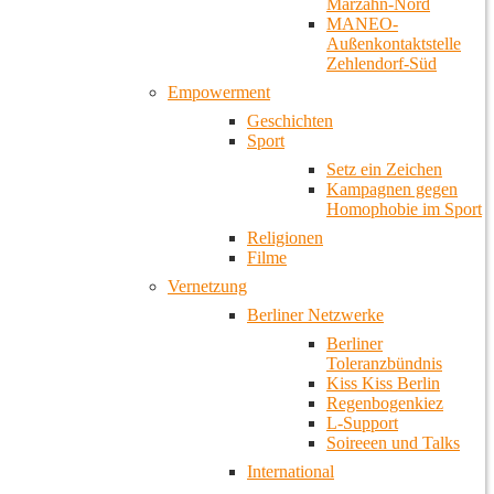
Marzahn-Nord
MANEO-
Außenkontaktstelle
Zehlendorf-Süd
Empowerment
Geschichten
Sport
Setz ein Zeichen
Kampagnen gegen
Homophobie im Sport
Religionen
Filme
Vernetzung
Berliner Netzwerke
Berliner
Toleranzbündnis
Kiss Kiss Berlin
Regenbogenkiez
L-Support
Soireeen und Talks
International