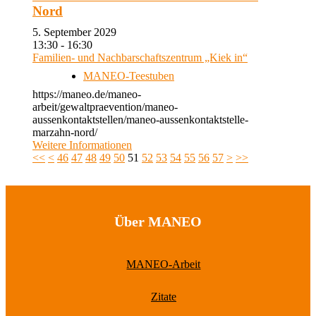
Nord
5. September 2029
13:30 - 16:30
Familien- und Nachbarschaftszentrum „Kiek in“
MANEO-Teestuben
https://maneo.de/maneo-
arbeit/gewaltpraevention/maneo-
aussenkontaktstellen/maneo-aussenkontaktstelle-
marzahn-nord/
Weitere Informationen
<<
<
46
47
48
49
50
51
52
53
54
55
56
57
>
>>
Über MANEO
MANEO-Arbeit
Zitate