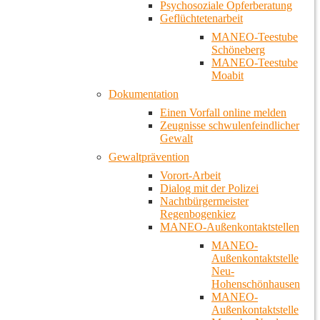
Psychosoziale Opferberatung
Geflüchtetenarbeit
MANEO-Teestube
Schöneberg
MANEO-Teestube
Moabit
Dokumentation
Einen Vorfall online melden
Zeugnisse schwulenfeindlicher
Gewalt
Gewaltprävention
Vorort-Arbeit
Dialog mit der Polizei
Nachtbürgermeister
Regenbogenkiez
MANEO-Außenkontaktstellen
MANEO-
Außenkontaktstelle
Neu-
Hohenschönhausen
MANEO-
Außenkontaktstelle