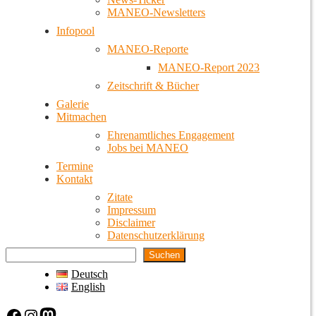
MANEO-Newsletters
Infopool
MANEO-Reporte
MANEO-Report 2023
Zeitschrift & Bücher
Galerie
Mitmachen
Ehrenamtliches Engagement
Jobs bei MANEO
Termine
Kontakt
Zitate
Impressum
Disclaimer
Datenschutzerklärung
Suchen
Deutsch
English
Facebook
Instagram
Mastodon