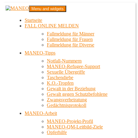
Zum
MANEO
Menu and widgets
Inhalt
Das schwule Anti-Gewalt-Projekt in Berlin
springen
Startseite
FALL ONLINE MELDEN
Fallmeldung für Männer
Fallmeldung für Frauen
Fallmeldung für Diverse
MANEO-Tipps
Notfall-Nummern
MANEO-Refugee-Support
Sexuelle Übergriffe
Taschendiebe
K.O.-Tropfen
Gewalt in der Beziehung
Gewalt gegen Schutzbefohlene
Zwangsverheiratung
Gedächtnisprotokoll
MANEO-Arbeit
MANEO-Projekt-Profil
MANEO-QM-Leitbild-Ziele
Opferhilfe