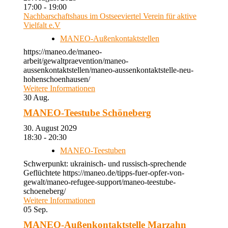
17:00 - 19:00
Nachbarschaftshaus im Ostseeviertel Verein für aktive
Vielfalt e.V
MANEO-Außenkontaktstellen
https://maneo.de/maneo-
arbeit/gewaltpraevention/maneo-
aussenkontaktstellen/maneo-aussenkontaktstelle-neu-
hohenschoenhausen/
Weitere Informationen
30
Aug.
MANEO-Teestube Schöneberg
30. August 2029
18:30 - 20:30
MANEO-Teestuben
Schwerpunkt: ukrainisch- und russisch-sprechende
Geflüchtete https://maneo.de/tipps-fuer-opfer-von-
gewalt/maneo-refugee-support/maneo-teestube-
schoeneberg/
Weitere Informationen
05
Sep.
MANEO-Außenkontaktstelle Marzahn