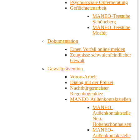
Psychosoziale Opferberatung
Geflüchtetenarbeit
MANEO-Teestube
Schöneberg
MANEO-Teestube
Moabit
Dokumentation
Einen Vorfall online melden
Zeugnisse schwulenfeindlicher
Gewalt
Gewaltprävention
Vorort-Arbeit
Dialog mit der Polizei
Nachtbürgermeister
Regenbogenkiez
MANEO-Außenkontaktstellen
MANEO-
Außenkontaktstelle
Neu-
Hohenschönhausen
MANEO-
Außenkontaktstelle