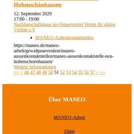
Hohenschönhausen
12. September 2029
17:00 - 19:00
Nachbarschaftshaus im Ostseeviertel Verein für aktive
Vielfalt e.V
MANEO-Außenkontaktstellen
https://maneo.de/maneo-
arbeit/gewaltpraevention/maneo-
aussenkontaktstellen/maneo-aussenkontaktstelle-neu-
hohenschoenhausen/
Weitere Informationen
<<
<
46
47
48
49
50
51
52
53
54
55
56
57
>
>>
Über MANEO
MANEO-Arbeit
Zitate