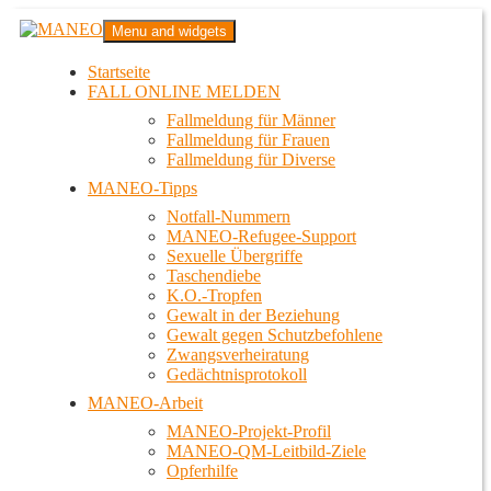
Zum
MANEO
Menu and widgets
Inhalt
Das schwule Anti-Gewalt-Projekt in Berlin
springen
Startseite
FALL ONLINE MELDEN
Fallmeldung für Männer
Fallmeldung für Frauen
Fallmeldung für Diverse
MANEO-Tipps
Notfall-Nummern
MANEO-Refugee-Support
Sexuelle Übergriffe
Taschendiebe
K.O.-Tropfen
Gewalt in der Beziehung
Gewalt gegen Schutzbefohlene
Zwangsverheiratung
Gedächtnisprotokoll
MANEO-Arbeit
MANEO-Projekt-Profil
MANEO-QM-Leitbild-Ziele
Opferhilfe