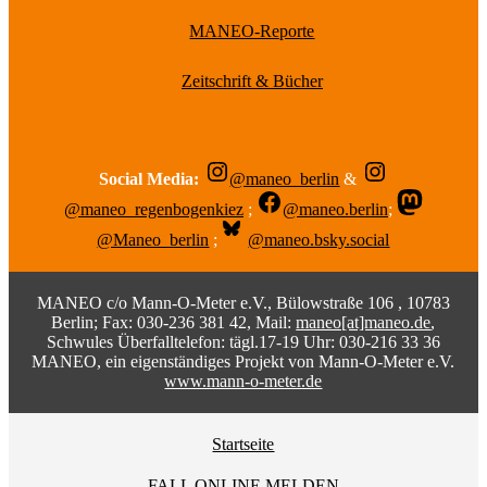
MANEO-Reporte
Zeitschrift & Bücher
Social Media:
@maneo_berlin
&
@maneo_regenbogenkiez
;
@maneo.berlin
;
@Maneo_berlin
;
@maneo.bsky.social
MANEO c/o Mann-O-Meter e.V., Bülowstraße 106 , 10783
Berlin; Fax: 030-236 381 42, Mail:
maneo[at]maneo.de
,
Schwules Überfalltelefon: tägl.17-19 Uhr: 030-216 33 36
MANEO, ein eigenständiges Projekt von Mann-O-Meter e.V.
www.mann-o-meter.de
Startseite
FALL ONLINE MELDEN