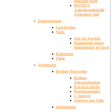
Marzahn-Nord
MANEO-
Außenkontaktstelle
Zehlendorf-Süd
Empowerment
Geschichten
Sport
Setz ein Zeichen
Kampagnen gegen
Homophobie im Sport
Religionen
Filme
Vernetzung
Berliner Netzwerke
Berliner
Toleranzbündnis
Kiss Kiss Berlin
Regenbogenkiez
L-Support
Soireeen und Talks
International