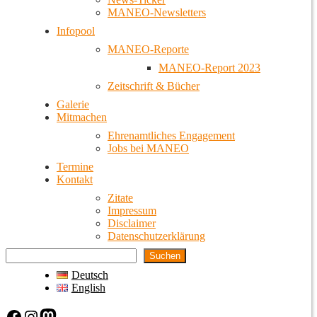
MANEO-Newsletters
Infopool
MANEO-Reporte
MANEO-Report 2023
Zeitschrift & Bücher
Galerie
Mitmachen
Ehrenamtliches Engagement
Jobs bei MANEO
Termine
Kontakt
Zitate
Impressum
Disclaimer
Datenschutzerklärung
Suchen
Deutsch
English
Facebook
Instagram
Mastodon