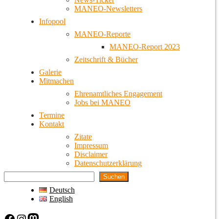
MANEO-Newsletters
Infopool
MANEO-Reporte
MANEO-Report 2023
Zeitschrift & Bücher
Galerie
Mitmachen
Ehrenamtliches Engagement
Jobs bei MANEO
Termine
Kontakt
Zitate
Impressum
Disclaimer
Datenschutzerklärung
Suchen
Deutsch
English
Facebook
Instagram
Mastodon