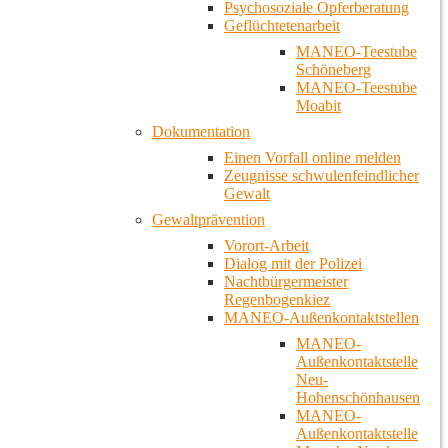
Psychosoziale Opferberatung
Geflüchtetenarbeit
MANEO-Teestube
Schöneberg
MANEO-Teestube
Moabit
Dokumentation
Einen Vorfall online melden
Zeugnisse schwulenfeindlicher
Gewalt
Gewaltprävention
Vorort-Arbeit
Dialog mit der Polizei
Nachtbürgermeister
Regenbogenkiez
MANEO-Außenkontaktstellen
MANEO-
Außenkontaktstelle
Neu-
Hohenschönhausen
MANEO-
Außenkontaktstelle