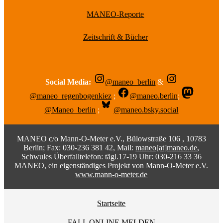
MANEO-Reporte
Zeitschrift & Bücher
Social Media:
@maneo_berlin
&
@maneo_regenbogenkiez
;
@maneo.berlin
;
@Maneo_berlin
;
@maneo.bsky.social
MANEO c/o Mann-O-Meter e.V., Bülowstraße 106 , 10783
Berlin; Fax: 030-236 381 42, Mail:
maneo[at]maneo.de
,
Schwules Überfalltelefon: tägl.17-19 Uhr: 030-216 33 36
MANEO, ein eigenständiges Projekt von Mann-O-Meter e.V.
www.mann-o-meter.de
Startseite
FALL ONLINE MELDEN