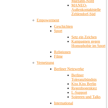
Marzahn-Nord
MANEO-
Außenkontaktstelle
Zehlendorf-Süd
Empowerment
Geschichten
Sport
Setz ein Zeichen
Kampagnen gegen
Homophobie im Sport
Religionen
Filme
Vernetzung
Berliner Netzwerke
Berliner
Toleranzbündnis
Kiss Kiss Berlin
Regenbogenkiez
L-Support
Soireeen und Talks
International