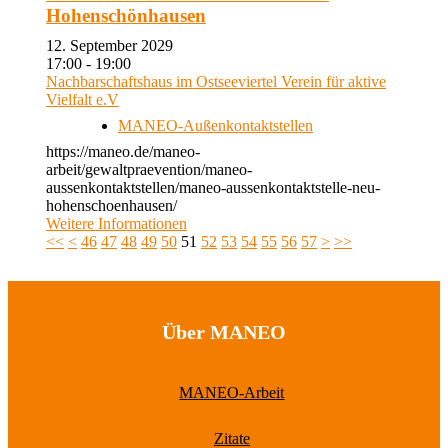
Hohenschönhausen
12. September 2029
17:00 - 19:00
Nachbarschaftshaus im Ostseeviertel Verein für aktive
Vielfalt e.V
MANEO-Außenkontaktstellen
https://maneo.de/maneo-
arbeit/gewaltpraevention/maneo-
aussenkontaktstellen/maneo-aussenkontaktstelle-neu-
hohenschoenhausen/
Weitere Informationen
<<
<
46
47
48
49
50
51
52
53
54
55
56
57
>
>>
Über MANEO
MANEO-Arbeit
Zitate