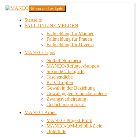
Zum
MANEO
Menu and widgets
Inhalt
Das schwule Anti-Gewalt-Projekt in Berlin
springen
Startseite
FALL ONLINE MELDEN
Fallmeldung für Männer
Fallmeldung für Frauen
Fallmeldung für Diverse
MANEO-Tipps
Notfall-Nummern
MANEO-Refugee-Support
Sexuelle Übergriffe
Taschendiebe
K.O.-Tropfen
Gewalt in der Beziehung
Gewalt gegen Schutzbefohlene
Zwangsverheiratung
Gedächtnisprotokoll
MANEO-Arbeit
MANEO-Projekt-Profil
MANEO-QM-Leitbild-Ziele
Opferhilfe