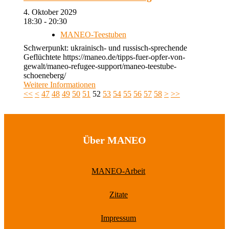
4. Oktober 2029
18:30 - 20:30
MANEO-Teestuben
Schwerpunkt: ukrainisch- und russisch-sprechende
Geflüchtete https://maneo.de/tipps-fuer-opfer-von-
gewalt/maneo-refugee-support/maneo-teestube-
schoeneberg/
Weitere Informationen
<<
<
47
48
49
50
51
52
53
54
55
56
57
58
>
>>
Über MANEO
MANEO-Arbeit
Zitate
Impressum