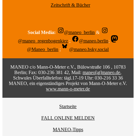
Zeitschrift & Bücher
Social Media:
@maneo_berlin
&
@maneo_regenbogenkiez
;
@maneo.berlin
;
@Maneo_berlin
;
@maneo.bsky.social
MANEO c/o Mann-O-Meter e.V., Bülowstraße 106 , 10783
Berlin; Fax: 030-236 381 42, Mail:
maneo[at]maneo.de
,
Schwules Überfalltelefon: tägl.17-19 Uhr: 030-216 33 36
MANEO, ein eigenständiges Projekt von Mann-O-Meter e.V.
www.mann-o-meter.de
Startseite
FALL ONLINE MELDEN
MANEO-Tipps