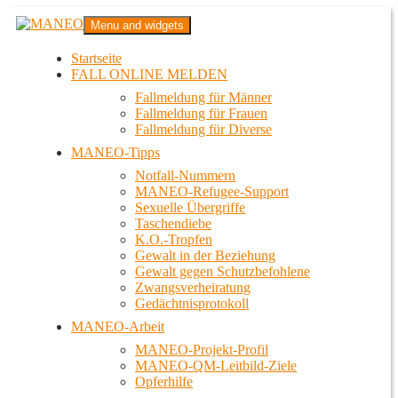
Zum
MANEO
Menu and widgets
Inhalt
Das schwule Anti-Gewalt-Projekt in Berlin
springen
Startseite
FALL ONLINE MELDEN
Fallmeldung für Männer
Fallmeldung für Frauen
Fallmeldung für Diverse
MANEO-Tipps
Notfall-Nummern
MANEO-Refugee-Support
Sexuelle Übergriffe
Taschendiebe
K.O.-Tropfen
Gewalt in der Beziehung
Gewalt gegen Schutzbefohlene
Zwangsverheiratung
Gedächtnisprotokoll
MANEO-Arbeit
MANEO-Projekt-Profil
MANEO-QM-Leitbild-Ziele
Opferhilfe