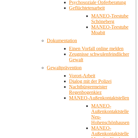
Psychosoziale Opferberatung
Geflüchtetenarbeit
MANEO-Teestube
Schöneberg
MANEO-Teestube
Moabit
Dokumentation
Einen Vorfall online melden
Zeugnisse schwulenfeindlicher
Gewalt
Gewaltprävention
Vorort-Arbeit
Dialog mit der Polizei
Nachtbürgermeister
Regenbogenkiez
MANEO-Außenkontaktstellen
MANEO-
Außenkontaktstelle
Neu-
Hohenschönhausen
MANEO-
Außenkontaktstelle