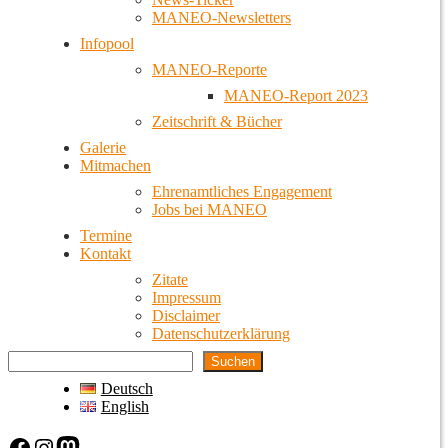
MANEO-Newsletters
Infopool
MANEO-Reporte
MANEO-Report 2023
Zeitschrift & Bücher
Galerie
Mitmachen
Ehrenamtliches Engagement
Jobs bei MANEO
Termine
Kontakt
Zitate
Impressum
Disclaimer
Datenschutzerklärung
Suchen
Deutsch
English
Facebook
Instagram
Mastodon