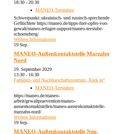
18:30 - 20:30
MANEO-Teestuben
Schwerpunkt: ukrainisch- und russisch-sprechende
Geflüchtete https://maneo.de/tipps-fuer-opfer-von-
gewalt/maneo-refugee-support/maneo-teestube-
schoeneberg/
Weitere Informationen
19
Sep.
MANEO-Außenkontaktstelle Marzahn
Nord
19. September 2029
13:30 - 16:30
Familien- und Nachbarschaftszentrum „Kiek in“
MANEO-Teestuben
https://maneo.de/maneo-
arbeit/gewaltpraevention/maneo-
aussenkontaktstellen/maneo-aussenkontaktstelle-
marzahn-nord/
Weitere Informationen
19
Sep.
MANEO-Außenkontaktstelle Neu-