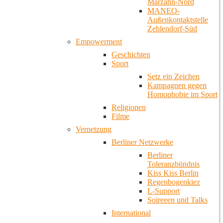
Marzahn-Nord
MANEO-
Außenkontaktstelle
Zehlendorf-Süd
Empowerment
Geschichten
Sport
Setz ein Zeichen
Kampagnen gegen
Homophobie im Sport
Religionen
Filme
Vernetzung
Berliner Netzwerke
Berliner
Toleranzbündnis
Kiss Kiss Berlin
Regenbogenkiez
L-Support
Soireeen und Talks
International