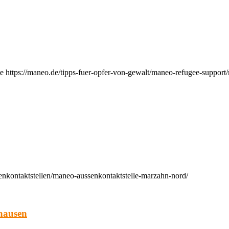
e https://maneo.de/tipps-fuer-opfer-von-gewalt/maneo-refugee-support
enkontaktstellen/maneo-aussenkontaktstelle-marzahn-nord/
hausen