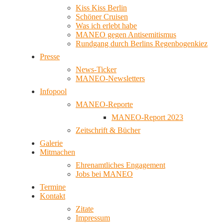
Kiss Kiss Berlin
Schöner Cruisen
Was ich erlebt habe
MANEO gegen Antisemitismus
Rundgang durch Berlins Regenbogenkiez
Presse
News-Ticker
MANEO-Newsletters
Infopool
MANEO-Reporte
MANEO-Report 2023
Zeitschrift & Bücher
Galerie
Mitmachen
Ehrenamtliches Engagement
Jobs bei MANEO
Termine
Kontakt
Zitate
Impressum