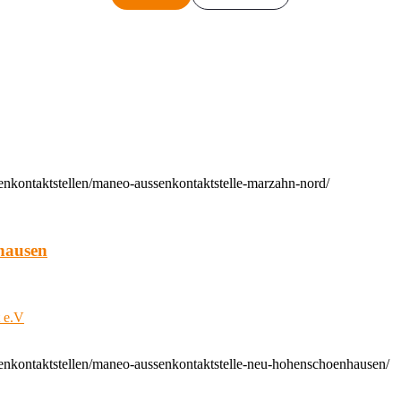
enkontaktstellen/maneo-aussenkontaktstelle-marzahn-nord/
hausen
t e.V
enkontaktstellen/maneo-aussenkontaktstelle-neu-hohenschoenhausen/