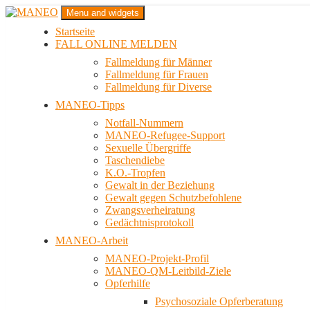
Zum
Menu and widgets
Inhalt
Startseite
springen
Das schwule Anti-Gewalt-Projekt in Berlin
FALL ONLINE MELDEN
MANEO
Fallmeldung für Männer
Fallmeldung für Frauen
Fallmeldung für Diverse
MANEO-Tipps
Notfall-Nummern
MANEO-Refugee-Support
Sexuelle Übergriffe
Taschendiebe
K.O.-Tropfen
Gewalt in der Beziehung
Gewalt gegen Schutzbefohlene
Zwangsverheiratung
Gedächtnisprotokoll
MANEO-Arbeit
MANEO-Projekt-Profil
MANEO-QM-Leitbild-Ziele
Opferhilfe
Psychosoziale Opferberatung