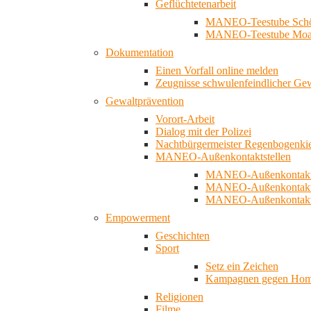
Geflüchtetenarbeit
MANEO-Teestube Schö
MANEO-Teestube Moa
Dokumentation
Einen Vorfall online melden
Zeugnisse schwulenfeindlicher Ge
Gewaltprävention
Vorort-Arbeit
Dialog mit der Polizei
Nachtbürgermeister Regenbogenki
MANEO-Außenkontaktstellen
MANEO-Außenkontakts
MANEO-Außenkontakts
MANEO-Außenkontaktst
Empowerment
Geschichten
Sport
Setz ein Zeichen
Kampagnen gegen Homo
Religionen
Filme