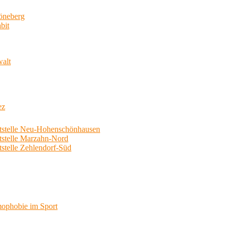
neberg
bit
walt
ez
telle Neu-Hohenschönhausen
telle Marzahn-Nord
elle Zehlendorf-Süd
phobie im Sport