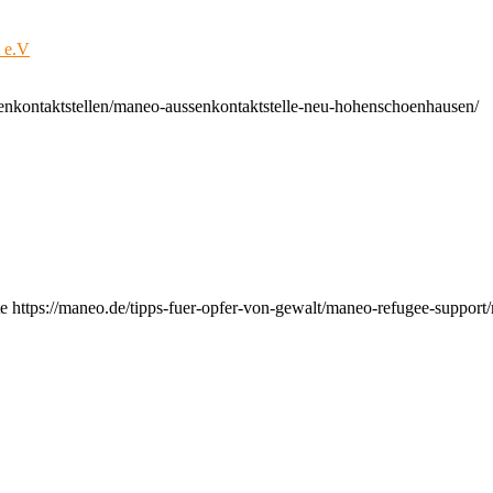
t e.V
enkontaktstellen/maneo-aussenkontaktstelle-neu-hohenschoenhausen/
e https://maneo.de/tipps-fuer-opfer-von-gewalt/maneo-refugee-support