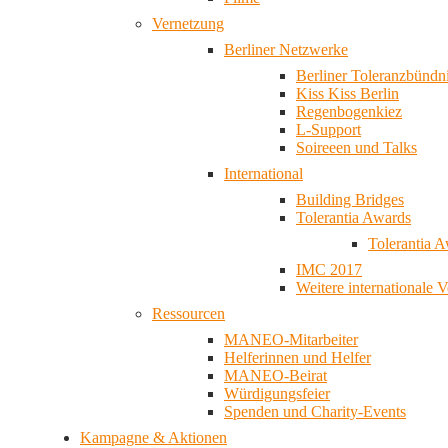
Vernetzung
Berliner Netzwerke
Berliner Toleranzbündn
Kiss Kiss Berlin
Regenbogenkiez
L-Support
Soireeen und Talks
International
Building Bridges
Tolerantia Awards
Tolerantia 
IMC 2017
Weitere internationale 
Ressourcen
MANEO-Mitarbeiter
Helferinnen und Helfer
MANEO-Beirat
Würdigungsfeier
Spenden und Charity-Events
Kampagne & Aktionen