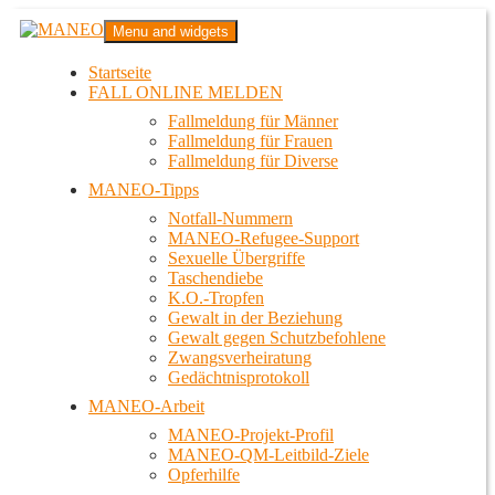
Zum
MANEO
Menu and widgets
Inhalt
Das schwule Anti-Gewalt-Projekt in Berlin
springen
Startseite
FALL ONLINE MELDEN
Fallmeldung für Männer
Fallmeldung für Frauen
Fallmeldung für Diverse
MANEO-Tipps
Notfall-Nummern
MANEO-Refugee-Support
Sexuelle Übergriffe
Taschendiebe
K.O.-Tropfen
Gewalt in der Beziehung
Gewalt gegen Schutzbefohlene
Zwangsverheiratung
Gedächtnisprotokoll
MANEO-Arbeit
MANEO-Projekt-Profil
MANEO-QM-Leitbild-Ziele
Opferhilfe