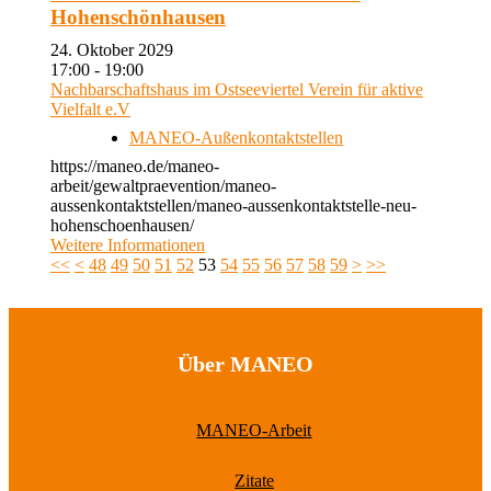
Hohenschönhausen
24. Oktober 2029
17:00 - 19:00
Nachbarschaftshaus im Ostseeviertel Verein für aktive
Vielfalt e.V
MANEO-Außenkontaktstellen
https://maneo.de/maneo-
arbeit/gewaltpraevention/maneo-
aussenkontaktstellen/maneo-aussenkontaktstelle-neu-
hohenschoenhausen/
Weitere Informationen
<<
<
48
49
50
51
52
53
54
55
56
57
58
59
>
>>
Über MANEO
MANEO-Arbeit
Zitate