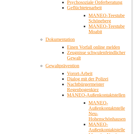
Psychosoziale Opferberatung
Geflüchtetenarbeit
MANEO-Teestube
Schöneberg
MANEO-Teestube
Moabit
Dokumentation
Einen Vorfall online melden
Zeugnisse schwulenfeindlicher
Gewalt
Gewaltprävention
Vorort-Arbeit
Dialog mit der Polizei
Nachtbürgermeister
Regenbogenkiez
MANEO-Außenkontaktstellen
MANEO-
Außenkontaktstelle
Neu-
Hohenschönhausen
MANEO-
Außenkontaktstelle