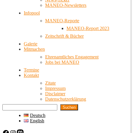
MANEO-Newsletters
Infopool
MANEO-Reporte
MANEO-Report 2023
Zeitschrift & Bücher
Galerie
Mitmachen
Ehrenamtliches Engagement
Jobs bei MANEO
Termine
Kontakt
Zitate
Impressum
Disclaimer
Datenschutzerklärung
Suchen
Deutsch
English
Facebook
Instagram
Mastodon