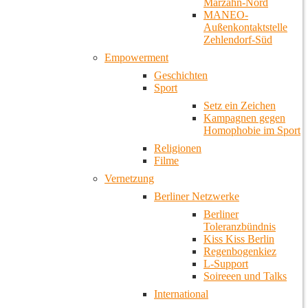
Marzahn-Nord
MANEO-
Außenkontaktstelle
Zehlendorf-Süd
Empowerment
Geschichten
Sport
Setz ein Zeichen
Kampagnen gegen
Homophobie im Sport
Religionen
Filme
Vernetzung
Berliner Netzwerke
Berliner
Toleranzbündnis
Kiss Kiss Berlin
Regenbogenkiez
L-Support
Soireeen und Talks
International