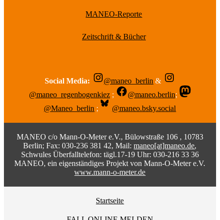
MANEO-Reporte
Zeitschrift & Bücher
Social Media:
@maneo_berlin
&
@maneo_regenbogenkiez
;
@maneo.berlin
;
@Maneo_berlin
;
@maneo.bsky.social
MANEO c/o Mann-O-Meter e.V., Bülowstraße 106 , 10783
Berlin; Fax: 030-236 381 42, Mail:
maneo[at]maneo.de
,
Schwules Überfalltelefon: tägl.17-19 Uhr: 030-216 33 36
MANEO, ein eigenständiges Projekt von Mann-O-Meter e.V.
www.mann-o-meter.de
Startseite
FALL ONLINE MELDEN