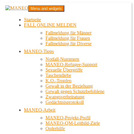
Zum
MANEO
Menu and widgets
Inhalt
Das schwule Anti-Gewalt-Projekt in Berlin
springen
Startseite
FALL ONLINE MELDEN
Fallmeldung für Männer
Fallmeldung für Frauen
Fallmeldung für Diverse
MANEO-Tipps
Notfall-Nummern
MANEO-Refugee-Support
Sexuelle Übergriffe
Taschendiebe
K.O.-Tropfen
Gewalt in der Beziehung
Gewalt gegen Schutzbefohlene
Zwangsverheiratung
Gedächtnisprotokoll
MANEO-Arbeit
MANEO-Projekt-Profil
MANEO-QM-Leitbild-Ziele
Opferhilfe