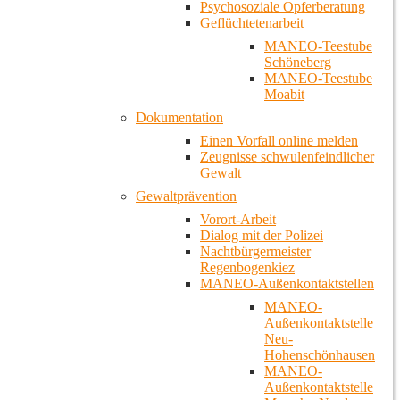
Psychosoziale Opferberatung
Geflüchtetenarbeit
MANEO-Teestube
Schöneberg
MANEO-Teestube
Moabit
Dokumentation
Einen Vorfall online melden
Zeugnisse schwulenfeindlicher
Gewalt
Gewaltprävention
Vorort-Arbeit
Dialog mit der Polizei
Nachtbürgermeister
Regenbogenkiez
MANEO-Außenkontaktstellen
MANEO-
Außenkontaktstelle
Neu-
Hohenschönhausen
MANEO-
Außenkontaktstelle