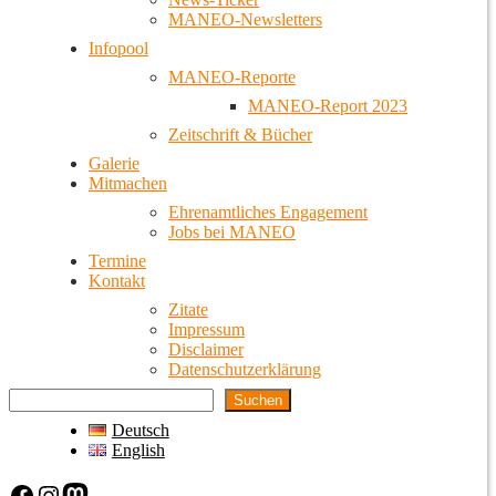
MANEO-Newsletters
Infopool
MANEO-Reporte
MANEO-Report 2023
Zeitschrift & Bücher
Galerie
Mitmachen
Ehrenamtliches Engagement
Jobs bei MANEO
Termine
Kontakt
Zitate
Impressum
Disclaimer
Datenschutzerklärung
Suchen
Deutsch
English
Facebook
Instagram
Mastodon