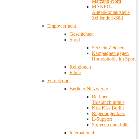
Marzahn-Nord
MANEO-
Außenkontaktstelle
Zehlendorf-Süd
Empowerment
Geschichten
Sport
Setz ein Zeichen
Kampagnen gegen
Homophobie im Sport
Religionen
Filme
Vernetzung
Berliner Netzwerke
Berliner
Toleranzbündnis
Kiss Kiss Berlin
Regenbogenkiez
L-Support
Soireeen und Talks
International