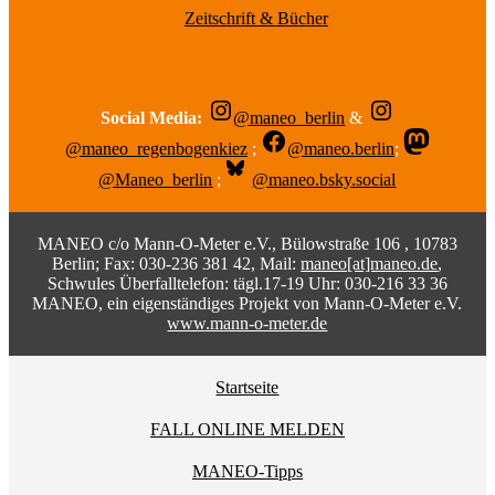
Zeitschrift & Bücher
Social Media:
@maneo_berlin
&
@maneo_regenbogenkiez
;
@maneo.berlin
;
@Maneo_berlin
;
@maneo.bsky.social
MANEO c/o Mann-O-Meter e.V., Bülowstraße 106 , 10783
Berlin; Fax: 030-236 381 42, Mail:
maneo[at]maneo.de
,
Schwules Überfalltelefon: tägl.17-19 Uhr: 030-216 33 36
MANEO, ein eigenständiges Projekt von Mann-O-Meter e.V.
www.mann-o-meter.de
Startseite
FALL ONLINE MELDEN
MANEO-Tipps