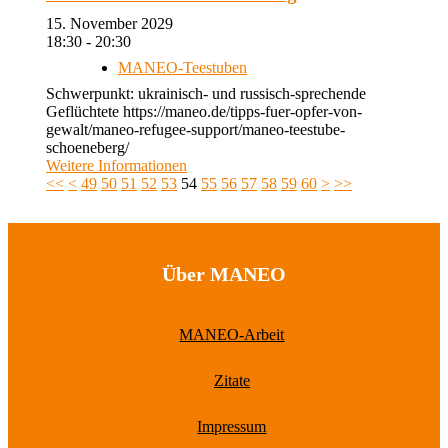
15. November 2029
18:30 - 20:30
MANEO-Teestuben
Schwerpunkt: ukrainisch- und russisch-sprechende
Geflüchtete https://maneo.de/tipps-fuer-opfer-von-
gewalt/maneo-refugee-support/maneo-teestube-
schoeneberg/
Weitere Informationen
<<
<
49
50
51
52
53
54
55
56
57
58
59
60
>
>>
Über MANEO
MANEO-Arbeit
Zitate
Impressum