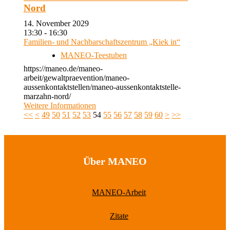
Nord
14. November 2029
13:30 - 16:30
Familien- und Nachbarschaftszentrum „Kiek in“
MANEO-Teestuben
https://maneo.de/maneo-
arbeit/gewaltpraevention/maneo-
aussenkontaktstellen/maneo-aussenkontaktstelle-
marzahn-nord/
Weitere Informationen
<<
<
49
50
51
52
53
54
55
56
57
58
59
60
>
>>
Über MANEO
MANEO-Arbeit
Zitate