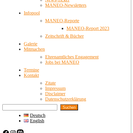
MANEO-Newsletters
Infopool
MANEO-Reporte
MANEO-Report 2023
Zeitschrift & Bücher
Galerie
Mitmachen
Ehrenamtliches Engagement
Jobs bei MANEO
Termine
Kontakt
Zitate
Impressum
Disclaimer
Datenschutzerklärung
Suchen
Deutsch
English
Facebook
Instagram
Mastodon