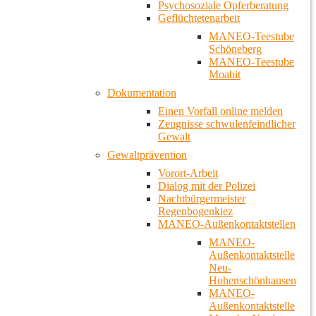
Psychosoziale Opferberatung
Geflüchtetenarbeit
MANEO-Teestube
Schöneberg
MANEO-Teestube
Moabit
Dokumentation
Einen Vorfall online melden
Zeugnisse schwulenfeindlicher
Gewalt
Gewaltprävention
Vorort-Arbeit
Dialog mit der Polizei
Nachtbürgermeister
Regenbogenkiez
MANEO-Außenkontaktstellen
MANEO-
Außenkontaktstelle
Neu-
Hohenschönhausen
MANEO-
Außenkontaktstelle