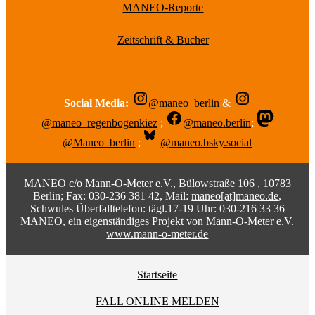
MANEO-Reporte
Zeitschrift & Bücher
Social Media:
@maneo_berlin
&
@maneo_regenbogenkiez
;
@maneo.berlin
;
@Maneo_berlin
;
@maneo.bsky.social
MANEO c/o Mann-O-Meter e.V., Bülowstraße 106 , 10783
Berlin; Fax: 030-236 381 42, Mail:
maneo[at]maneo.de
,
Schwules Überfalltelefon: tägl.17-19 Uhr: 030-216 33 36
MANEO, ein eigenständiges Projekt von Mann-O-Meter e.V.
www.mann-o-meter.de
Startseite
FALL ONLINE MELDEN