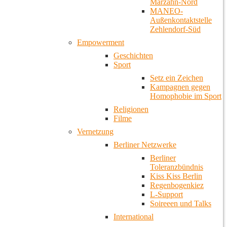
Marzahn-Nord
MANEO-
Außenkontaktstelle
Zehlendorf-Süd
Empowerment
Geschichten
Sport
Setz ein Zeichen
Kampagnen gegen
Homophobie im Sport
Religionen
Filme
Vernetzung
Berliner Netzwerke
Berliner
Toleranzbündnis
Kiss Kiss Berlin
Regenbogenkiez
L-Support
Soireeen und Talks
International