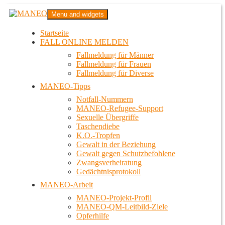
Zum
MANEO
Menu and widgets
Inhalt
Das schwule Anti-Gewalt-Projekt in Berlin
springen
Startseite
FALL ONLINE MELDEN
Fallmeldung für Männer
Fallmeldung für Frauen
Fallmeldung für Diverse
MANEO-Tipps
Notfall-Nummern
MANEO-Refugee-Support
Sexuelle Übergriffe
Taschendiebe
K.O.-Tropfen
Gewalt in der Beziehung
Gewalt gegen Schutzbefohlene
Zwangsverheiratung
Gedächtnisprotokoll
MANEO-Arbeit
MANEO-Projekt-Profil
MANEO-QM-Leitbild-Ziele
Opferhilfe