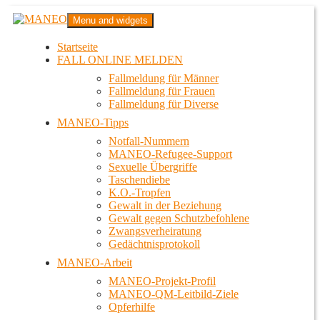
Zum
MANEO
Menu and widgets
Inhalt
Das schwule Anti-Gewalt-Projekt in Berlin
springen
Startseite
FALL ONLINE MELDEN
Fallmeldung für Männer
Fallmeldung für Frauen
Fallmeldung für Diverse
MANEO-Tipps
Notfall-Nummern
MANEO-Refugee-Support
Sexuelle Übergriffe
Taschendiebe
K.O.-Tropfen
Gewalt in der Beziehung
Gewalt gegen Schutzbefohlene
Zwangsverheiratung
Gedächtnisprotokoll
MANEO-Arbeit
MANEO-Projekt-Profil
MANEO-QM-Leitbild-Ziele
Opferhilfe