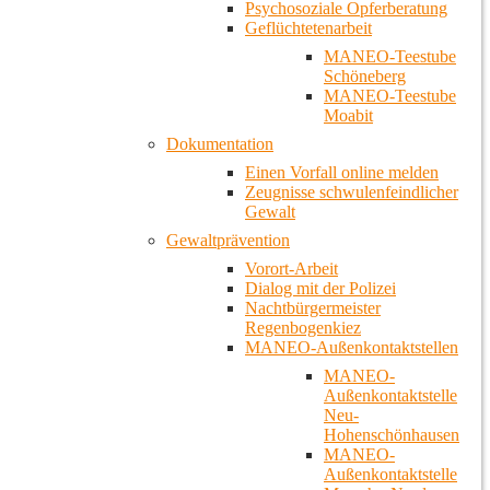
Psychosoziale Opferberatung
Geflüchtetenarbeit
MANEO-Teestube
Schöneberg
MANEO-Teestube
Moabit
Dokumentation
Einen Vorfall online melden
Zeugnisse schwulenfeindlicher
Gewalt
Gewaltprävention
Vorort-Arbeit
Dialog mit der Polizei
Nachtbürgermeister
Regenbogenkiez
MANEO-Außenkontaktstellen
MANEO-
Außenkontaktstelle
Neu-
Hohenschönhausen
MANEO-
Außenkontaktstelle