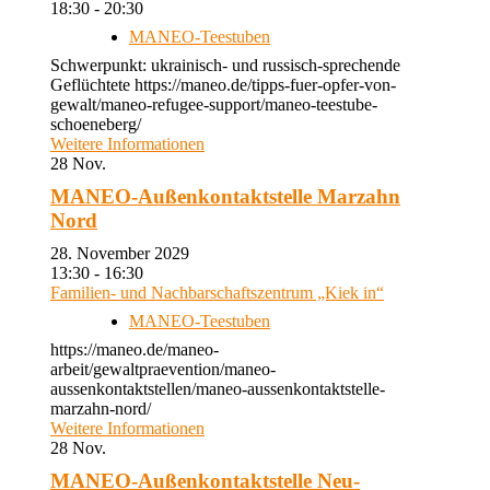
18:30 - 20:30
MANEO-Teestuben
Schwerpunkt: ukrainisch- und russisch-sprechende
Geflüchtete https://maneo.de/tipps-fuer-opfer-von-
gewalt/maneo-refugee-support/maneo-teestube-
schoeneberg/
Weitere Informationen
28
Nov.
MANEO-Außenkontaktstelle Marzahn
Nord
28. November 2029
13:30 - 16:30
Familien- und Nachbarschaftszentrum „Kiek in“
MANEO-Teestuben
https://maneo.de/maneo-
arbeit/gewaltpraevention/maneo-
aussenkontaktstellen/maneo-aussenkontaktstelle-
marzahn-nord/
Weitere Informationen
28
Nov.
MANEO-Außenkontaktstelle Neu-