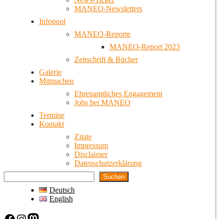
MANEO-Newsletters
Infopool
MANEO-Reporte
MANEO-Report 2023
Zeitschrift & Bücher
Galerie
Mitmachen
Ehrenamtliches Engagement
Jobs bei MANEO
Termine
Kontakt
Zitate
Impressum
Disclaimer
Datenschutzerklärung
Suchen
Deutsch
English
Facebook
Instagram
Mastodon