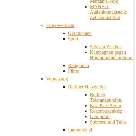
Marzahn-Nord
MANEO-
Außenkontaktstelle
Zehlendorf-Süd
Empowerment
Geschichten
Sport
Setz ein Zeichen
Kampagnen gegen
Homophobie im Sport
Religionen
Filme
Vernetzung
Berliner Netzwerke
Berliner
Toleranzbündnis
Kiss Kiss Berlin
Regenbogenkiez
L-Support
Soireeen und Talks
International