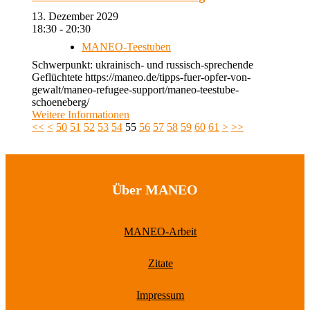
13. Dezember 2029
18:30 - 20:30
MANEO-Teestuben
Schwerpunkt: ukrainisch- und russisch-sprechende
Geflüchtete https://maneo.de/tipps-fuer-opfer-von-
gewalt/maneo-refugee-support/maneo-teestube-
schoeneberg/
Weitere Informationen
<<
<
50
51
52
53
54
55
56
57
58
59
60
61
>
>>
Über MANEO
MANEO-Arbeit
Zitate
Impressum