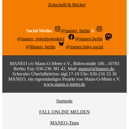
Zeitschrift & Bücher
Social Media:
@maneo_berlin
&
@maneo_regenbogenkiez
;
@maneo.berlin
;
@Maneo_berlin
;
@maneo.bsky.social
MANEO c/o Mann-O-Meter e.V., Bülowstraße 106 , 10783
Berlin; Fax: 030-236 381 42, Mail:
maneo[at]maneo.de
,
Schwules Überfalltelefon: tägl.17-19 Uhr: 030-216 33 36
MANEO, ein eigenständiges Projekt von Mann-O-Meter e.V.
www.mann-o-meter.de
Startseite
FALL ONLINE MELDEN
MANEO-Tipps