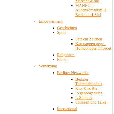
Marzahn-Nord
MANEO-
Außenkontaktstelle
Zehlendorf-Süd
Empowerment
Geschichten
Sport
Setz ein Zeichen
Kampagnen gegen
Homophobie im Sport
Religionen
Filme
Vernetzung
Berliner Netzwerke
Berliner
Toleranzbündnis
Kiss Kiss Berlin
Regenbogenkiez
L-Support
Soireeen und Talks
International