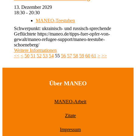
13. Dezember 2029
18:30 - 20:30
MANEO-Teestuben
Schwerpunkt: ukrainisch- und russisch-sprechende
Geflüchtete https://maneo.de/tipps-fuer-opfer-von-
gewalt/maneo-refugee-support/maneo-teestube-
schoeneberg/
Weitere Informationen
<<
<
50
51
52
53
54
55
56
57
58
59
60
61
>
>>
Über MANEO
MANEO-Arbeit
Zitate
Impressum