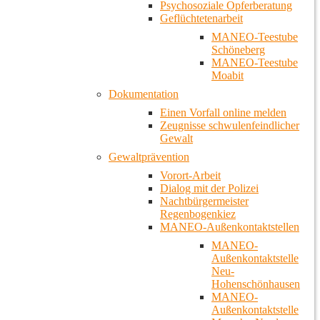
Psychosoziale Opferberatung
Geflüchtetenarbeit
MANEO-Teestube
Schöneberg
MANEO-Teestube
Moabit
Dokumentation
Einen Vorfall online melden
Zeugnisse schwulenfeindlicher
Gewalt
Gewaltprävention
Vorort-Arbeit
Dialog mit der Polizei
Nachtbürgermeister
Regenbogenkiez
MANEO-Außenkontaktstellen
MANEO-
Außenkontaktstelle
Neu-
Hohenschönhausen
MANEO-
Außenkontaktstelle