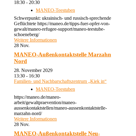
18:30 - 20:30
MANEO-Teestuben
Schwerpunkt: ukrainisch- und russisch-sprechende
Geflüchtete https://maneo.de/tipps-fuer-opfer-von-
gewalt/maneo-refugee-support/maneo-teestube-
schoeneberg/
Weitere Informationen
28
Nov.
MANEO-Außenkontaktstelle Marzahn
Nord
28. November 2029
13:30 - 16:30
Familien- und Nachbarschaftszentrum „Kiek in“
MANEO-Teestuben
https://maneo.de/maneo-
arbeit/gewaltpraevention/maneo-
aussenkontaktstellen/maneo-aussenkontaktstelle-
marzahn-nord/
Weitere Informationen
28
Nov.
MANEO-Außenkontaktstelle Neu-