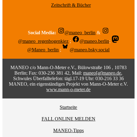
Zeitschrift & Bücher
Social Media:
@maneo_berlin
&
@maneo_regenbogenkiez
;
@maneo.berlin
;
@Maneo_berlin
;
@maneo.bsky.social
MANEO c/o Mann-O-Meter e.V., Bülowstraße 106 , 10783
Berlin; Fax: 030-236 381 42, Mail:
maneo[at]maneo.de
,
Schwules Überfalltelefon: tägl.17-19 Uhr: 030-216 33 36
MANEO, ein eigenständiges Projekt von Mann-O-Meter e.V.
www.mann-o-meter.de
Startseite
FALL ONLINE MELDEN
MANEO-Tipps