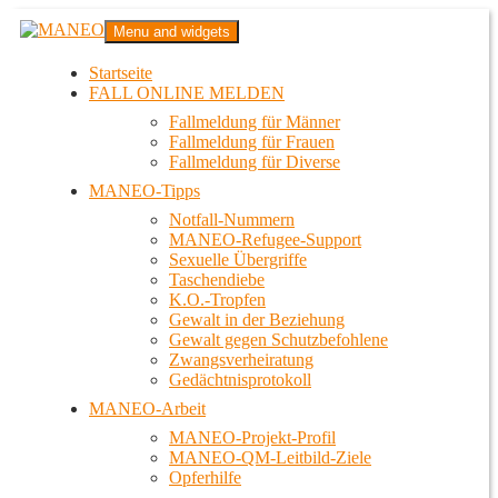
Zum
MANEO
Menu and widgets
Inhalt
Das schwule Anti-Gewalt-Projekt in Berlin
springen
Startseite
FALL ONLINE MELDEN
Fallmeldung für Männer
Fallmeldung für Frauen
Fallmeldung für Diverse
MANEO-Tipps
Notfall-Nummern
MANEO-Refugee-Support
Sexuelle Übergriffe
Taschendiebe
K.O.-Tropfen
Gewalt in der Beziehung
Gewalt gegen Schutzbefohlene
Zwangsverheiratung
Gedächtnisprotokoll
MANEO-Arbeit
MANEO-Projekt-Profil
MANEO-QM-Leitbild-Ziele
Opferhilfe