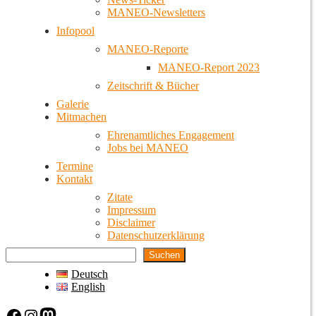
MANEO-Newsletters
Infopool
MANEO-Reporte
MANEO-Report 2023
Zeitschrift & Bücher
Galerie
Mitmachen
Ehrenamtliches Engagement
Jobs bei MANEO
Termine
Kontakt
Zitate
Impressum
Disclaimer
Datenschutzerklärung
Suchen
Deutsch
English
Facebook
Instagram
Mastodon