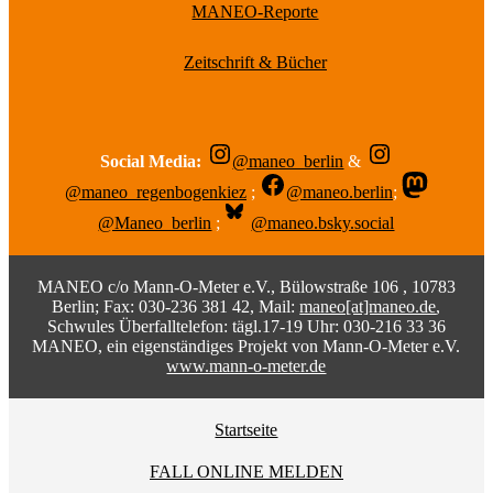
MANEO-Reporte
Zeitschrift & Bücher
Social Media:
@maneo_berlin
&
@maneo_regenbogenkiez
;
@maneo.berlin
;
@Maneo_berlin
;
@maneo.bsky.social
MANEO c/o Mann-O-Meter e.V., Bülowstraße 106 , 10783
Berlin; Fax: 030-236 381 42, Mail:
maneo[at]maneo.de
,
Schwules Überfalltelefon: tägl.17-19 Uhr: 030-216 33 36
MANEO, ein eigenständiges Projekt von Mann-O-Meter e.V.
www.mann-o-meter.de
Startseite
FALL ONLINE MELDEN