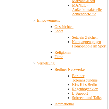
Marzahn-Nord
MANEO-
Außenkontaktstelle
Zehlendorf-Süd
Empowerment
Geschichten
Sport
Setz ein Zeichen
Kampagnen gegen
Homophobie im Sport
Religionen
Filme
Vernetzung
Berliner Netzwerke
Berliner
Toleranzbündnis
Kiss Kiss Berlin
Regenbogenkiez
L-Support
Soireeen und Talks
International