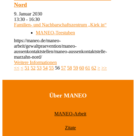
Nord
9. Januar 2030
13:30 - 16:30
Familien- und Nachbarschaftszentrum „Kiek in“
MANEO-Teestuben
https://maneo.de/maneo-
arbeit/gewaltpraevention/maneo-
aussenkontaktstellen/maneo-aussenkontaktstelle-
marzahn-nord/
Weitere Informationen
<<
<
51
52
53
54
55
56
57
58
59
60
61
62
>
>>
Über MANEO
MANEO-Arbeit
Zitate