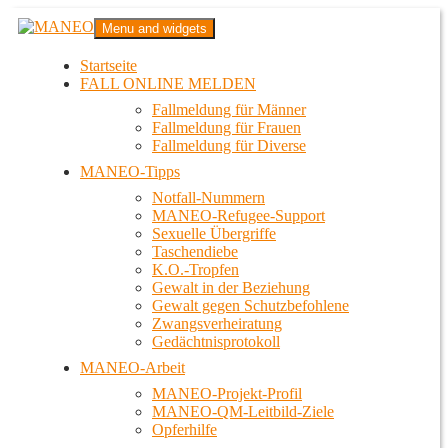
Zum
MANEO
Menu and widgets
Inhalt
Das schwule Anti-Gewalt-Projekt in Berlin
springen
Startseite
FALL ONLINE MELDEN
Fallmeldung für Männer
Fallmeldung für Frauen
Fallmeldung für Diverse
MANEO-Tipps
Notfall-Nummern
MANEO-Refugee-Support
Sexuelle Übergriffe
Taschendiebe
K.O.-Tropfen
Gewalt in der Beziehung
Gewalt gegen Schutzbefohlene
Zwangsverheiratung
Gedächtnisprotokoll
MANEO-Arbeit
MANEO-Projekt-Profil
MANEO-QM-Leitbild-Ziele
Opferhilfe