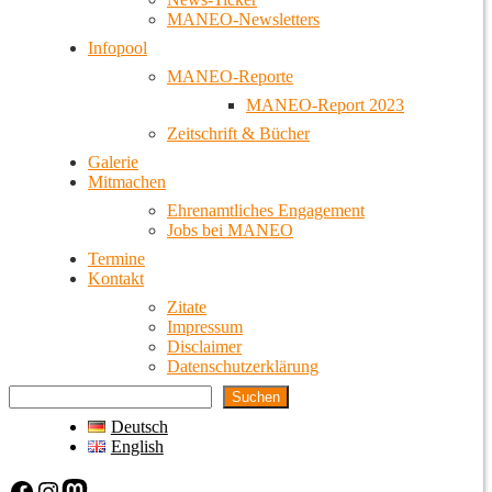
MANEO-Newsletters
Infopool
MANEO-Reporte
MANEO-Report 2023
Zeitschrift & Bücher
Galerie
Mitmachen
Ehrenamtliches Engagement
Jobs bei MANEO
Termine
Kontakt
Zitate
Impressum
Disclaimer
Datenschutzerklärung
Suchen
Deutsch
English
Facebook
Instagram
Mastodon