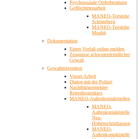
Psychosoziale Opferberatung
Geflüchtetenarbeit
MANEO-Teestube
Schöneberg
MANEO-Teestube
Moabit
Dokumentation
Einen Vorfall online melden
Zeugnisse schwulenfeindlicher
Gewalt
Gewaltprävention
Vorort-Arbeit
Dialog mit der Polizei
Nachtbürgermeister
Regenbogenkiez
MANEO-Außenkontaktstellen
MANEO-
Außenkontaktstelle
Neu-
Hohenschönhausen
MANEO-
Außenkontaktstelle