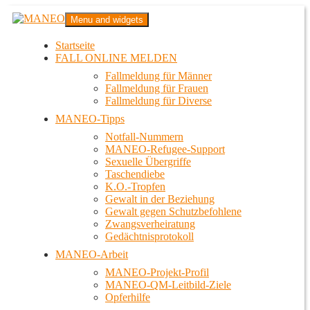
Zum
MANEO
Menu and widgets
Inhalt
Das schwule Anti-Gewalt-Projekt in Berlin
springen
Startseite
FALL ONLINE MELDEN
Fallmeldung für Männer
Fallmeldung für Frauen
Fallmeldung für Diverse
MANEO-Tipps
Notfall-Nummern
MANEO-Refugee-Support
Sexuelle Übergriffe
Taschendiebe
K.O.-Tropfen
Gewalt in der Beziehung
Gewalt gegen Schutzbefohlene
Zwangsverheiratung
Gedächtnisprotokoll
MANEO-Arbeit
MANEO-Projekt-Profil
MANEO-QM-Leitbild-Ziele
Opferhilfe