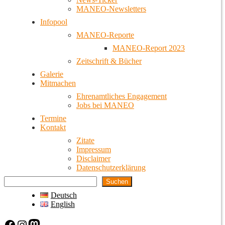
MANEO-Newsletters
Infopool
MANEO-Reporte
MANEO-Report 2023
Zeitschrift & Bücher
Galerie
Mitmachen
Ehrenamtliches Engagement
Jobs bei MANEO
Termine
Kontakt
Zitate
Impressum
Disclaimer
Datenschutzerklärung
Suchen
Deutsch
English
Facebook
Instagram
Mastodon