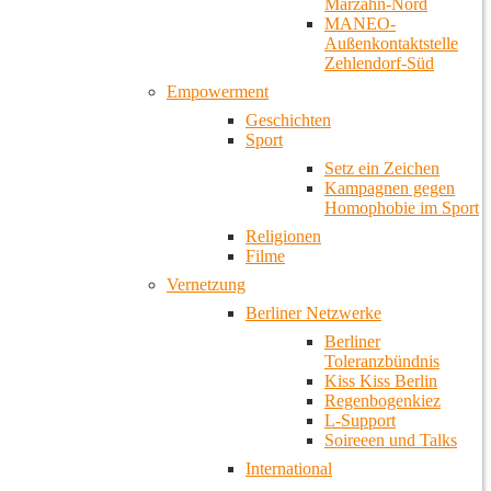
Marzahn-Nord
MANEO-
Außenkontaktstelle
Zehlendorf-Süd
Empowerment
Geschichten
Sport
Setz ein Zeichen
Kampagnen gegen
Homophobie im Sport
Religionen
Filme
Vernetzung
Berliner Netzwerke
Berliner
Toleranzbündnis
Kiss Kiss Berlin
Regenbogenkiez
L-Support
Soireeen und Talks
International