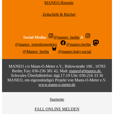
MANEO-Reporte
Zeitschrift & Bücher
Social Media:
@maneo_berlin
&
@maneo_regenbogenkiez
;
@maneo.berlin
;
@Maneo_berlin
;
@maneo.bsky.social
MANEO c/o Mann-O-Meter e.V., Bülowstraße 106 , 10783
Berlin; Fax: 030-236 381 42, Mail:
maneo[at]maneo.de
,
Schwules Überfalltelefon: tägl.17-19 Uhr: 030-216 33 36
MANEO, ein eigenständiges Projekt von Mann-O-Meter e.V.
www.mann-o-meter.de
Startseite
FALL ONLINE MELDEN