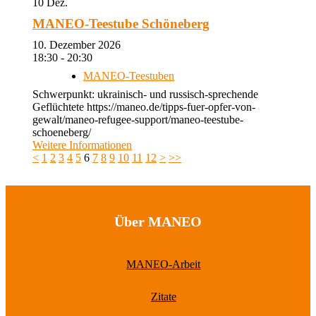
10
Dez.
MANEO-Teestube Schöneberg
10. Dezember 2026
18:30 - 20:30
MANEO-Teestuben
Schwerpunkt: ukrainisch- und russisch-sprechende
Geflüchtete https://maneo.de/tipps-fuer-opfer-von-
gewalt/maneo-refugee-support/maneo-teestube-
schoeneberg/
Weitere Informationen
<
1
2
3
4
5
6
7
8
9
10
11
12
>
>>
Über MANEO
MANEO-Arbeit
Zitate