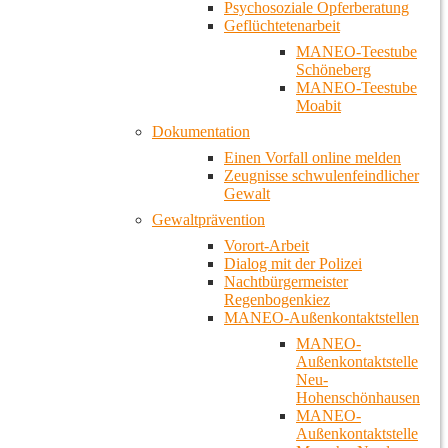
Psychosoziale Opferberatung
Geflüchtetenarbeit
MANEO-Teestube
Schöneberg
MANEO-Teestube
Moabit
Dokumentation
Einen Vorfall online melden
Zeugnisse schwulenfeindlicher
Gewalt
Gewaltprävention
Vorort-Arbeit
Dialog mit der Polizei
Nachtbürgermeister
Regenbogenkiez
MANEO-Außenkontaktstellen
MANEO-
Außenkontaktstelle
Neu-
Hohenschönhausen
MANEO-
Außenkontaktstelle