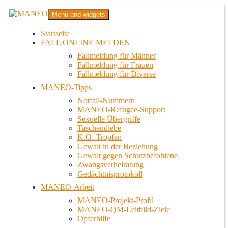
Zum
MANEO
Menu and widgets
Inhalt
Das schwule Anti-Gewalt-Projekt in Berlin
springen
Startseite
FALL ONLINE MELDEN
Fallmeldung für Männer
Fallmeldung für Frauen
Fallmeldung für Diverse
MANEO-Tipps
Notfall-Nummern
MANEO-Refugee-Support
Sexuelle Übergriffe
Taschendiebe
K.O.-Tropfen
Gewalt in der Beziehung
Gewalt gegen Schutzbefohlene
Zwangsverheiratung
Gedächtnisprotokoll
MANEO-Arbeit
MANEO-Projekt-Profil
MANEO-QM-Leitbild-Ziele
Opferhilfe