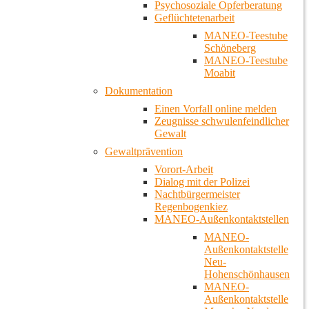
Psychosoziale Opferberatung
Geflüchtetenarbeit
MANEO-Teestube
Schöneberg
MANEO-Teestube
Moabit
Dokumentation
Einen Vorfall online melden
Zeugnisse schwulenfeindlicher
Gewalt
Gewaltprävention
Vorort-Arbeit
Dialog mit der Polizei
Nachtbürgermeister
Regenbogenkiez
MANEO-Außenkontaktstellen
MANEO-
Außenkontaktstelle
Neu-
Hohenschönhausen
MANEO-
Außenkontaktstelle