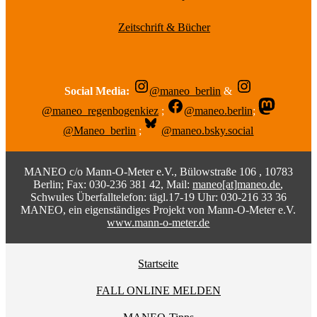
Zeitschrift & Bücher
Social Media:
@maneo_berlin
&
@maneo_regenbogenkiez
;
@maneo.berlin
;
@Maneo_berlin
;
@maneo.bsky.social
MANEO c/o Mann-O-Meter e.V., Bülowstraße 106 , 10783
Berlin; Fax: 030-236 381 42, Mail:
maneo[at]maneo.de
,
Schwules Überfalltelefon: tägl.17-19 Uhr: 030-216 33 36
MANEO, ein eigenständiges Projekt von Mann-O-Meter e.V.
www.mann-o-meter.de
Startseite
FALL ONLINE MELDEN