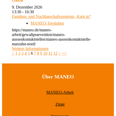
9. Dezember 2026
13:30 - 16:30
Familien- und Nachbarschaftszentrum „Kiek in“
MANEO-Teestuben
https://maneo.de/maneo-
arbeit/gewaltpraevention/maneo-
aussenkontaktstellen/maneo-aussenkontaktstelle-
marzahn-nord/
Weitere Informationen
<
1
2
3
4
5
6
7
8
9
10
11
12
>
>>
Über MANEO
MANEO-Arbeit
Zitate