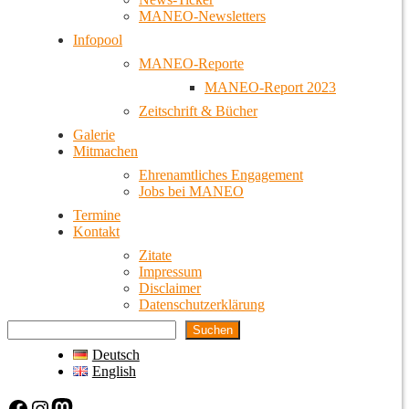
MANEO-Newsletters
Infopool
MANEO-Reporte
MANEO-Report 2023
Zeitschrift & Bücher
Galerie
Mitmachen
Ehrenamtliches Engagement
Jobs bei MANEO
Termine
Kontakt
Zitate
Impressum
Disclaimer
Datenschutzerklärung
Suchen
Deutsch
English
Facebook
Instagram
Mastodon