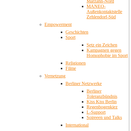
Marzahn-Nord
MANEO-
Außenkontaktstelle
Zehlendorf-Süd
Empowerment
Geschichten
Sport
Setz ein Zeichen
Kampagnen gegen
Homophobie im Sport
Religionen
Filme
Vernetzung
Berliner Netzwerke
Berliner
Toleranzbündnis
Kiss Kiss Berlin
Regenbogenkiez
L-Support
Soireeen und Talks
International