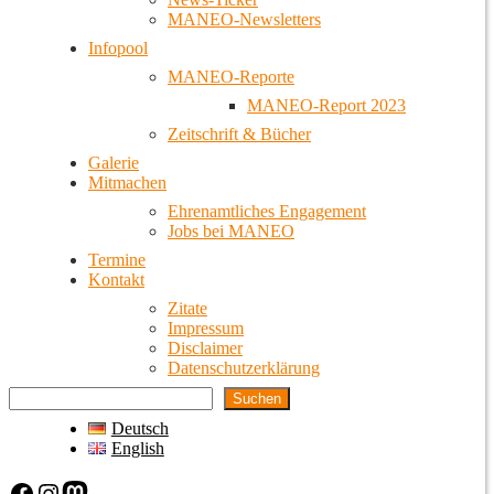
MANEO-Newsletters
Infopool
MANEO-Reporte
MANEO-Report 2023
Zeitschrift & Bücher
Galerie
Mitmachen
Ehrenamtliches Engagement
Jobs bei MANEO
Termine
Kontakt
Zitate
Impressum
Disclaimer
Datenschutzerklärung
Suchen
Deutsch
English
Facebook
Instagram
Mastodon