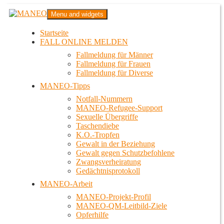
Zum
MANEO
Menu and widgets
Inhalt
Das schwule Anti-Gewalt-Projekt in Berlin
springen
Startseite
FALL ONLINE MELDEN
Fallmeldung für Männer
Fallmeldung für Frauen
Fallmeldung für Diverse
MANEO-Tipps
Notfall-Nummern
MANEO-Refugee-Support
Sexuelle Übergriffe
Taschendiebe
K.O.-Tropfen
Gewalt in der Beziehung
Gewalt gegen Schutzbefohlene
Zwangsverheiratung
Gedächtnisprotokoll
MANEO-Arbeit
MANEO-Projekt-Profil
MANEO-QM-Leitbild-Ziele
Opferhilfe