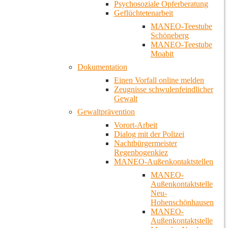
Psychosoziale Opferberatung
Geflüchtetenarbeit
MANEO-Teestube
Schöneberg
MANEO-Teestube
Moabit
Dokumentation
Einen Vorfall online melden
Zeugnisse schwulenfeindlicher
Gewalt
Gewaltprävention
Vorort-Arbeit
Dialog mit der Polizei
Nachtbürgermeister
Regenbogenkiez
MANEO-Außenkontaktstellen
MANEO-
Außenkontaktstelle
Neu-
Hohenschönhausen
MANEO-
Außenkontaktstelle