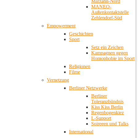
Marzahn-Nord
MANEO-
Außenkontaktstelle
Zehlendorf-Süd
Empowerment
Geschichten
Sport
Setz ein Zeichen
Kampagnen gegen
Homophobie im Sport
Religionen
Filme
Vernetzung
Berliner Netzwerke
Berliner
Toleranzbündnis
Kiss Kiss Berlin
Regenbogenkiez
L-Support
Soireeen und Talks
International