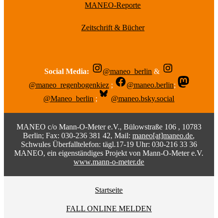
MANEO-Reporte
Zeitschrift & Bücher
Social Media:
@maneo_berlin
&
@maneo_regenbogenkiez
;
@maneo.berlin
;
@Maneo_berlin
;
@maneo.bsky.social
MANEO c/o Mann-O-Meter e.V., Bülowstraße 106 , 10783
Berlin; Fax: 030-236 381 42, Mail:
maneo[at]maneo.de
,
Schwules Überfalltelefon: tägl.17-19 Uhr: 030-216 33 36
MANEO, ein eigenständiges Projekt von Mann-O-Meter e.V.
www.mann-o-meter.de
Startseite
FALL ONLINE MELDEN