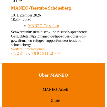
10
Dez.
MANEO-Teestube Schöneberg
10. Dezember 2026
18:30 - 20:30
MANEO-Teestuben
Schwerpunkt: ukrainisch- und russisch-sprechende
Geflüchtete https://maneo.de/tipps-fuer-opfer-von-
gewalt/maneo-refugee-support/maneo-teestube-
schoeneberg/
Weitere Informationen
<
1
2
3
4
5
6
7
8
9
10
11
12
>
>>
Über MANEO
MANEO-Arbeit
Zitate