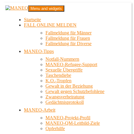
Zum
MANEO
Menu and widgets
Inhalt
Das schwule Anti-Gewalt-Projekt in Berlin
springen
Startseite
FALL ONLINE MELDEN
Fallmeldung für Männer
Fallmeldung für Frauen
Fallmeldung für Diverse
MANEO-Tipps
Notfall-Nummern
MANEO-Refugee-Support
Sexuelle Übergriffe
Taschendiebe
K.O.-Tropfen
Gewalt in der Beziehung
Gewalt gegen Schutzbefohlene
Zwangsverheiratung
Gedächtnisprotokoll
MANEO-Arbeit
MANEO-Projekt-Profil
MANEO-QM-Leitbild-Ziele
Opferhilfe