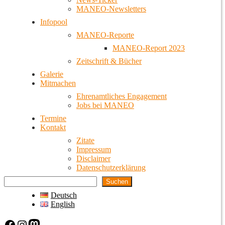
MANEO-Newsletters
Infopool
MANEO-Reporte
MANEO-Report 2023
Zeitschrift & Bücher
Galerie
Mitmachen
Ehrenamtliches Engagement
Jobs bei MANEO
Termine
Kontakt
Zitate
Impressum
Disclaimer
Datenschutzerklärung
Suchen
Deutsch
English
Facebook
Instagram
Mastodon