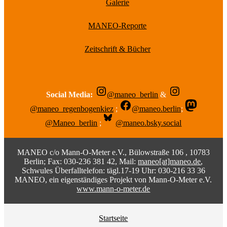
Galerie
MANEO-Reporte
Zeitschrift & Bücher
Social Media:
@maneo_berlin
&
@maneo_regenbogenkiez
;
@maneo.berlin
;
@Maneo_berlin
;
@maneo.bsky.social
MANEO c/o Mann-O-Meter e.V., Bülowstraße 106 , 10783
Berlin; Fax: 030-236 381 42, Mail:
maneo[at]maneo.de
,
Schwules Überfalltelefon: tägl.17-19 Uhr: 030-216 33 36
MANEO, ein eigenständiges Projekt von Mann-O-Meter e.V.
www.mann-o-meter.de
Startseite