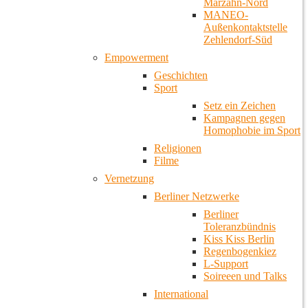
Marzahn-Nord
MANEO-
Außenkontaktstelle
Zehlendorf-Süd
Empowerment
Geschichten
Sport
Setz ein Zeichen
Kampagnen gegen
Homophobie im Sport
Religionen
Filme
Vernetzung
Berliner Netzwerke
Berliner
Toleranzbündnis
Kiss Kiss Berlin
Regenbogenkiez
L-Support
Soireeen und Talks
International