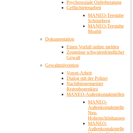
Psychosoziale Opferberatung
Geflüchtetenarbeit
MANEO-Teestube
Schöneberg
MANEO-Teestube
Moabit
Dokumentation
Einen Vorfall online melden
Zeugnisse schwulenfeindlicher
Gewalt
Gewaltprävention
Vorort-Arbeit
Dialog mit der Polizei
Nachtbürgermeister
Regenbogenkiez
MANEO-Außenkontaktstellen
MANEO-
Außenkontaktstelle
Neu-
Hohenschönhausen
MANEO-
Außenkontaktstelle