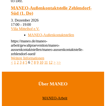
03
Dez.
MANEO-Außenkontaktstelle Zehlendorf-
Süd (1. Do)
3. Dezember 2026
17:00 - 19:00
Villa Mittelhof e.V.
MANEO-Außenkontaktstellen
https://maneo.de/maneo-
arbeit/gewaltpraevention/maneo-
aussenkontaktstellen/maneo-aussenkontaktstelle-
zehlendorf-sued/
Weitere Informationen
<
1
2
3
4
5
6
7
8
9
10
11
12
>
>>
Über MANEO
MANEO-Arbeit