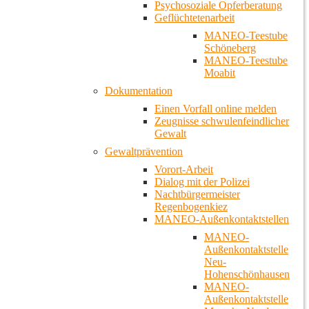
Psychosoziale Opferberatung
Geflüchtetenarbeit
MANEO-Teestube
Schöneberg
MANEO-Teestube
Moabit
Dokumentation
Einen Vorfall online melden
Zeugnisse schwulenfeindlicher
Gewalt
Gewaltprävention
Vorort-Arbeit
Dialog mit der Polizei
Nachtbürgermeister
Regenbogenkiez
MANEO-Außenkontaktstellen
MANEO-
Außenkontaktstelle
Neu-
Hohenschönhausen
MANEO-
Außenkontaktstelle