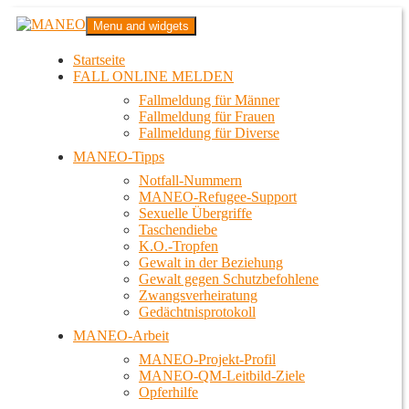
Zum
MANEO
Menu and widgets
Inhalt
Das schwule Anti-Gewalt-Projekt in Berlin
springen
Startseite
FALL ONLINE MELDEN
Fallmeldung für Männer
Fallmeldung für Frauen
Fallmeldung für Diverse
MANEO-Tipps
Notfall-Nummern
MANEO-Refugee-Support
Sexuelle Übergriffe
Taschendiebe
K.O.-Tropfen
Gewalt in der Beziehung
Gewalt gegen Schutzbefohlene
Zwangsverheiratung
Gedächtnisprotokoll
MANEO-Arbeit
MANEO-Projekt-Profil
MANEO-QM-Leitbild-Ziele
Opferhilfe