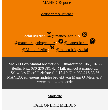
MANEO-Reporte
Zeitschrift & Bücher
Social Media:
@maneo_berlin
&
@maneo_regenbogenkiez
;
@maneo.berlin
;
@Maneo_berlin
;
@maneo.bsky.social
MANEO c/o Mann-O-Meter e.V., Bülowstraße 106 , 10783
Berlin; Fax: 030-236 381 42, Mail:
maneo[at]maneo.de
,
Schwules Überfalltelefon: tägl.17-19 Uhr: 030-216 33 36
MANEO, ein eigenständiges Projekt von Mann-O-Meter e.V.
www.mann-o-meter.de
Startseite
FALL ONLINE MELDEN