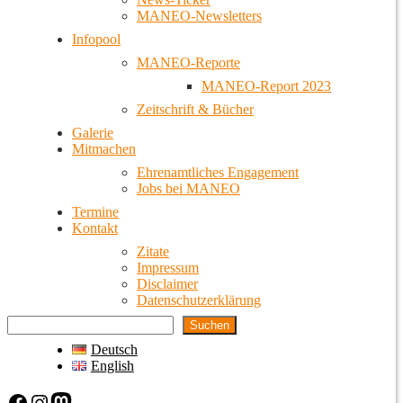
MANEO-Newsletters
Infopool
MANEO-Reporte
MANEO-Report 2023
Zeitschrift & Bücher
Galerie
Mitmachen
Ehrenamtliches Engagement
Jobs bei MANEO
Termine
Kontakt
Zitate
Impressum
Disclaimer
Datenschutzerklärung
Suchen
Deutsch
English
Facebook
Instagram
Mastodon