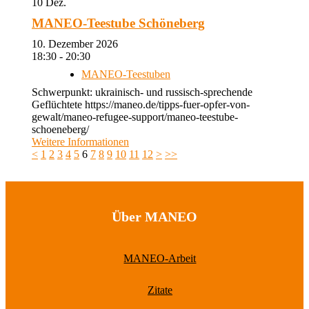
10
Dez.
MANEO-Teestube Schöneberg
10. Dezember 2026
18:30 - 20:30
MANEO-Teestuben
Schwerpunkt: ukrainisch- und russisch-sprechende
Geflüchtete https://maneo.de/tipps-fuer-opfer-von-
gewalt/maneo-refugee-support/maneo-teestube-
schoeneberg/
Weitere Informationen
<
1
2
3
4
5
6
7
8
9
10
11
12
>
>>
Über MANEO
MANEO-Arbeit
Zitate