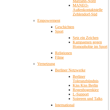
Marzahn-Nord
MANEO-
Außenkontaktstelle
Zehlendorf-Süd
Empowerment
Geschichten
Sport
Setz ein Zeichen
Kampagnen gegen
Homophobie im Sport
Religionen
Filme
Vernetzung
Berliner Netzwerke
Berliner
Toleranzbündnis
Kiss Kiss Berlin
Regenbogenkiez
L-Support
Soireeen und Talks
International