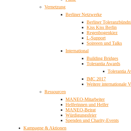
Vernetzung
Berliner Netzwerke
Berliner Toleranzbündn
Kiss Kiss Berlin
Regenbogenkiez
L-Support
Soireeen und Talks
International
Building Bridges
Tolerantia Awards
Tolerantia 
IMC 2017
Weitere internationale 
Ressourcen
MANEO-Mitarbeiter
Helferinnen und Helfer
MANEO-Beirat
Würdigungsfeier
Spenden und Charity-Events
Kampagne & Aktionen