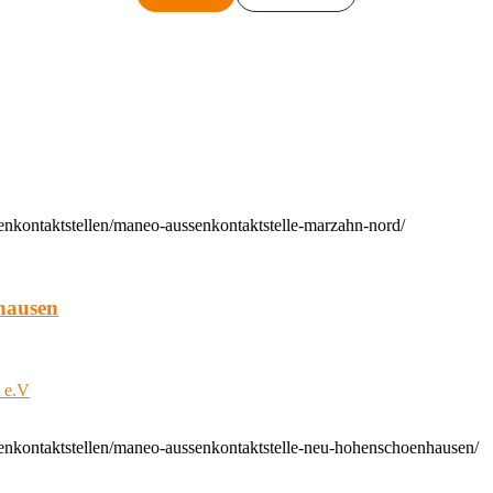
enkontaktstellen/maneo-aussenkontaktstelle-marzahn-nord/
hausen
t e.V
enkontaktstellen/maneo-aussenkontaktstelle-neu-hohenschoenhausen/