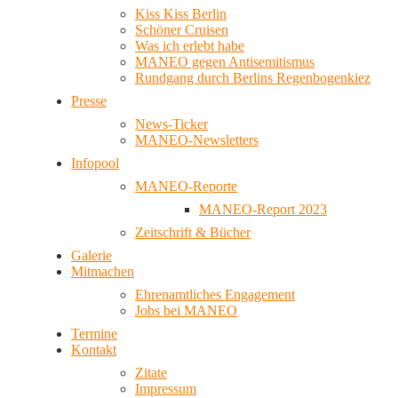
Kiss Kiss Berlin
Schöner Cruisen
Was ich erlebt habe
MANEO gegen Antisemitismus
Rundgang durch Berlins Regenbogenkiez
Presse
News-Ticker
MANEO-Newsletters
Infopool
MANEO-Reporte
MANEO-Report 2023
Zeitschrift & Bücher
Galerie
Mitmachen
Ehrenamtliches Engagement
Jobs bei MANEO
Termine
Kontakt
Zitate
Impressum