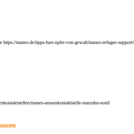
e https://maneo.de/tipps-fuer-opfer-von-gewalt/maneo-refugee-support
enkontaktstellen/maneo-aussenkontaktstelle-marzahn-nord/
hausen