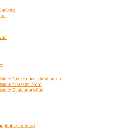
neberg
bit
walt
ez
telle Neu-Hohenschönhausen
telle Marzahn-Nord
elle Zehlendorf-Süd
phobie im Sport