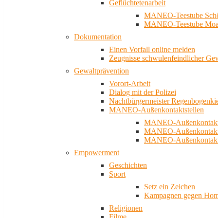
Geflüchtetenarbeit
MANEO-Teestube Schö
MANEO-Teestube Moa
Dokumentation
Einen Vorfall online melden
Zeugnisse schwulenfeindlicher Ge
Gewaltprävention
Vorort-Arbeit
Dialog mit der Polizei
Nachtbürgermeister Regenbogenki
MANEO-Außenkontaktstellen
MANEO-Außenkontakts
MANEO-Außenkontakts
MANEO-Außenkontaktst
Empowerment
Geschichten
Sport
Setz ein Zeichen
Kampagnen gegen Homo
Religionen
Filme