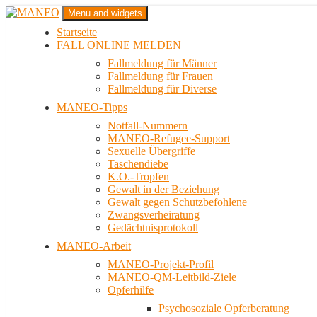
Zum
Menu and widgets
Inhalt
Startseite
springen
Das schwule Anti-Gewalt-Projekt in Berlin
FALL ONLINE MELDEN
MANEO
Fallmeldung für Männer
Fallmeldung für Frauen
Fallmeldung für Diverse
MANEO-Tipps
Notfall-Nummern
MANEO-Refugee-Support
Sexuelle Übergriffe
Taschendiebe
K.O.-Tropfen
Gewalt in der Beziehung
Gewalt gegen Schutzbefohlene
Zwangsverheiratung
Gedächtnisprotokoll
MANEO-Arbeit
MANEO-Projekt-Profil
MANEO-QM-Leitbild-Ziele
Opferhilfe
Psychosoziale Opferberatung