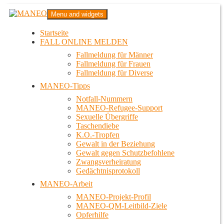
Zum
MANEO
Menu and widgets
Inhalt
Das schwule Anti-Gewalt-Projekt in Berlin
springen
Startseite
FALL ONLINE MELDEN
Fallmeldung für Männer
Fallmeldung für Frauen
Fallmeldung für Diverse
MANEO-Tipps
Notfall-Nummern
MANEO-Refugee-Support
Sexuelle Übergriffe
Taschendiebe
K.O.-Tropfen
Gewalt in der Beziehung
Gewalt gegen Schutzbefohlene
Zwangsverheiratung
Gedächtnisprotokoll
MANEO-Arbeit
MANEO-Projekt-Profil
MANEO-QM-Leitbild-Ziele
Opferhilfe