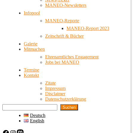
MANEO-Newsletters
Infopool
MANEO-Reporte
MANEO-Report 2023
Zeitschrift & Bücher
Galerie
Mitmachen
Ehrenamtliches Engagement
Jobs bei MANEO
Termine
Kontakt
Zitate
Impressum
Disclaimer
Datenschutzerklärung
Suchen
Deutsch
English
Facebook
Instagram
Mastodon