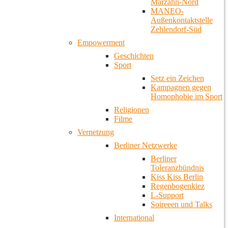
Marzahn-Nord
MANEO-
Außenkontaktstelle
Zehlendorf-Süd
Empowerment
Geschichten
Sport
Setz ein Zeichen
Kampagnen gegen
Homophobie im Sport
Religionen
Filme
Vernetzung
Berliner Netzwerke
Berliner
Toleranzbündnis
Kiss Kiss Berlin
Regenbogenkiez
L-Support
Soireeen und Talks
International