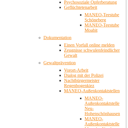
Psychosoziale Opferberatung
Geflüchtetenarbeit
MANEO-Teestube
Schöneberg
MANEO-Teestube
Moabit
Dokumentation
Einen Vorfall online melden
Zeugnisse schwulenfeindlicher
Gewalt
Gewaltprävention
Vorort-Arbeit
Dialog mit der Polizei
Nachtbürgermeister
Regenbogenkiez
MANEO-Außenkontaktstellen
MANEO-
Außenkontaktstelle
Neu-
Hohenschönhausen
MANEO-
Außenkontaktstelle