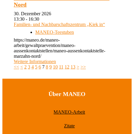
Nord
30. Dezember 2026
13:30 - 16:30
Familien- und Nachbarschaftszentrum „Kiek in“
MANEO-Teestuben
https://maneo.de/maneo-
arbeit/gewaltpraevention/maneo-
aussenkontaktstellen/maneo-aussenkontaktstelle-
marzahn-nord/
Weitere Informationen
<<
<
2
3
4
5
6
7
8
9
10
11
12
13
>
>>
Über MANEO
MANEO-Arbeit
Zitate