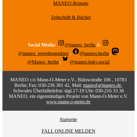
MANEO-Reporte
Zeitschrift & Bücher
Social Media:
@maneo_berlin
&
@maneo_regenbogenkiez
;
@maneo.berlin
;
@Maneo_berlin
;
@maneo.bsky.social
MANEO c/o Mann-O-Meter e.V., Bülowstraße 106 , 10783
Berlin; Fax: 030-236 381 42, Mail:
maneo[at]maneo.de
,
Schwules Überfalltelefon: tägl.17-19 Uhr: 030-216 33 36
MANEO, ein eigenständiges Projekt von Mann-O-Meter e.V.
www.mann-o-meter.de
Startseite
FALL ONLINE MELDEN