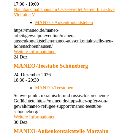
17:00 - 19:00
Nachbarschaftshaus im Ostseeviertel Verein für aktive
Vielfalt e.V
MANEO-Außenkontaktstellen
https://maneo.de/maneo-
arbeit/gewaltpraevention/maneo-
aussenkontaktstellen/maneo-aussenkontaktstelle-neu-
hohenschoenhausen/
Weitere Informationen
24
Dez.
MANEO-Teestube Schöneberg
24. Dezember 2026
18:30 - 20:30
MANEO-Teestuben
Schwerpunkt: ukrainisch- und russisch-sprechende
Geflüchtete https://maneo.de/tipps-fuer-opfer-von-
gewalt/maneo-refugee-support/maneo-teestube-
schoeneberg/
Weitere Informationen
30
Dez.
MANEO-Außenkontaktstelle Marzahn