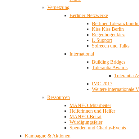
Vernetzung
Berliner Netzwerke
Berliner Toleranzbündn
Kiss Kiss Berlin
Regenbogenkiez
L-Support
Soireeen und Talks
International
Building Bridges
Tolerantia Awards
Tolerantia 
IMC 2017
Weitere internationale 
Ressourcen
MANEO-Mitarbeiter
Helferinnen und Helfer
MANEO-Beirat
Würdigungsfeier
Spenden und Charity-Events
Kampagne & Aktionen