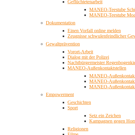
Geflüchtetenarbeit
MANEO-Teestube Schö
MANEO-Teestube Moa
Dokumentation
Einen Vorfall online melden
Zeugnisse schwulenfeindlicher Ge
Gewaltprävention
Vorort-Arbeit
Dialog mit der Polizei
Nachtbürgermeister Regenbogenki
MANEO-Außenkontaktstellen
MANEO-Außenkontakts
MANEO-Außenkontakts
MANEO-Außenkontaktst
Empowerment
Geschichten
Sport
Setz ein Zeichen
Kampagnen gegen Homo
Religionen
Filme