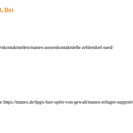
. Do)
nkontaktstellen/maneo-aussenkontaktstelle-zehlendorf-sued/
e https://maneo.de/tipps-fuer-opfer-von-gewalt/maneo-refugee-support