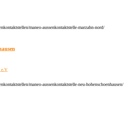
enkontaktstellen/maneo-aussenkontaktstelle-marzahn-nord/
hausen
t e.V
enkontaktstellen/maneo-aussenkontaktstelle-neu-hohenschoenhausen/