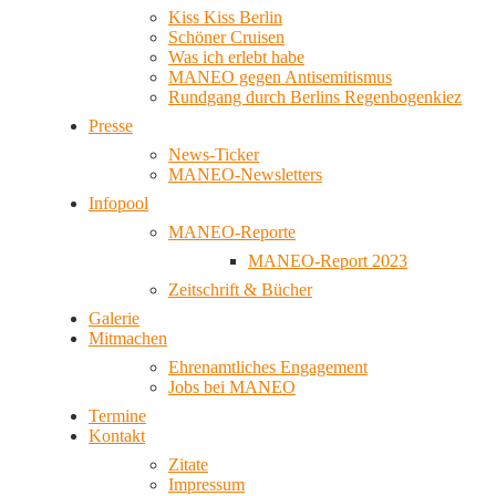
Kiss Kiss Berlin
Schöner Cruisen
Was ich erlebt habe
MANEO gegen Antisemitismus
Rundgang durch Berlins Regenbogenkiez
Presse
News-Ticker
MANEO-Newsletters
Infopool
MANEO-Reporte
MANEO-Report 2023
Zeitschrift & Bücher
Galerie
Mitmachen
Ehrenamtliches Engagement
Jobs bei MANEO
Termine
Kontakt
Zitate
Impressum