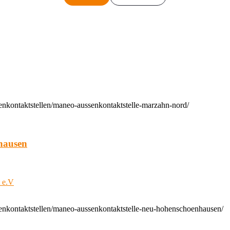
enkontaktstellen/maneo-aussenkontaktstelle-marzahn-nord/
hausen
t e.V
enkontaktstellen/maneo-aussenkontaktstelle-neu-hohenschoenhausen/