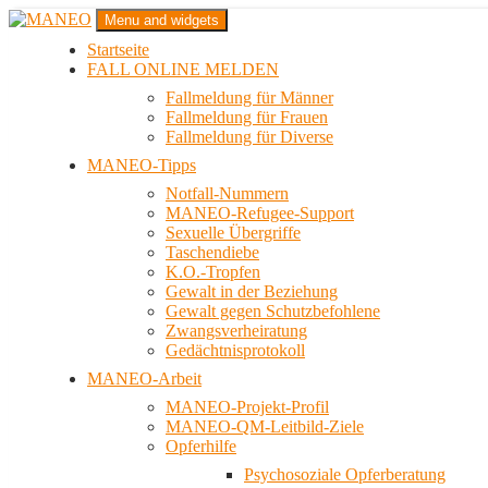
Zum
Menu and widgets
Inhalt
Startseite
springen
Das schwule Anti-Gewalt-Projekt in Berlin
FALL ONLINE MELDEN
MANEO
Fallmeldung für Männer
Fallmeldung für Frauen
Fallmeldung für Diverse
MANEO-Tipps
Notfall-Nummern
MANEO-Refugee-Support
Sexuelle Übergriffe
Taschendiebe
K.O.-Tropfen
Gewalt in der Beziehung
Gewalt gegen Schutzbefohlene
Zwangsverheiratung
Gedächtnisprotokoll
MANEO-Arbeit
MANEO-Projekt-Profil
MANEO-QM-Leitbild-Ziele
Opferhilfe
Psychosoziale Opferberatung