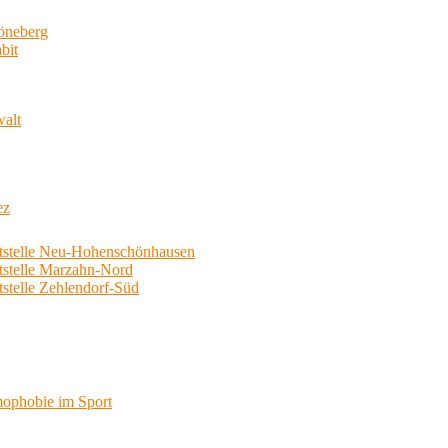
neberg
bit
walt
ez
telle Neu-Hohenschönhausen
telle Marzahn-Nord
elle Zehlendorf-Süd
phobie im Sport