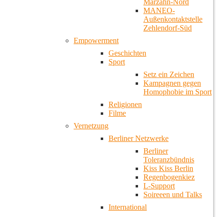
Marzahn-Nord
MANEO-
Außenkontaktstelle
Zehlendorf-Süd
Empowerment
Geschichten
Sport
Setz ein Zeichen
Kampagnen gegen
Homophobie im Sport
Religionen
Filme
Vernetzung
Berliner Netzwerke
Berliner
Toleranzbündnis
Kiss Kiss Berlin
Regenbogenkiez
L-Support
Soireeen und Talks
International