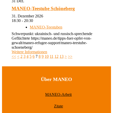
31
Dez.
MANEO-Teestube Schöneberg
31. Dezember 2026
18:30 - 20:30
MANEO-Teestuben
Schwerpunkt: ukrainisch- und russisch-sprechende
Geflüchtete https://maneo.de/tipps-fuer-opfer-von-
gewalt/maneo-refugee-support/maneo-teestube-
schoeneberg/
Weitere Informationen
<<
<
2
3
4
5
6
7
8
9
10
11
12
13
>
>>
Über MANEO
MANEO-Arbeit
Zitate