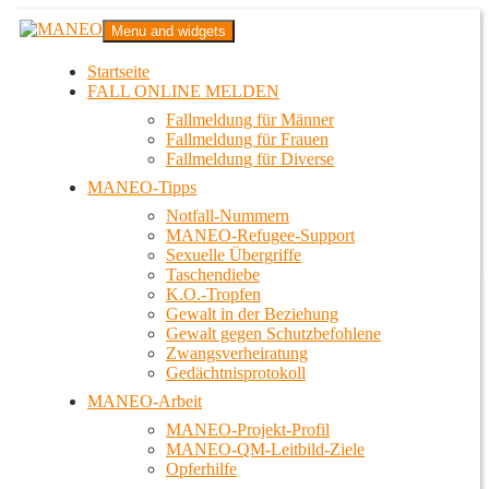
Zum
MANEO
Menu and widgets
Inhalt
Das schwule Anti-Gewalt-Projekt in Berlin
springen
Startseite
FALL ONLINE MELDEN
Fallmeldung für Männer
Fallmeldung für Frauen
Fallmeldung für Diverse
MANEO-Tipps
Notfall-Nummern
MANEO-Refugee-Support
Sexuelle Übergriffe
Taschendiebe
K.O.-Tropfen
Gewalt in der Beziehung
Gewalt gegen Schutzbefohlene
Zwangsverheiratung
Gedächtnisprotokoll
MANEO-Arbeit
MANEO-Projekt-Profil
MANEO-QM-Leitbild-Ziele
Opferhilfe