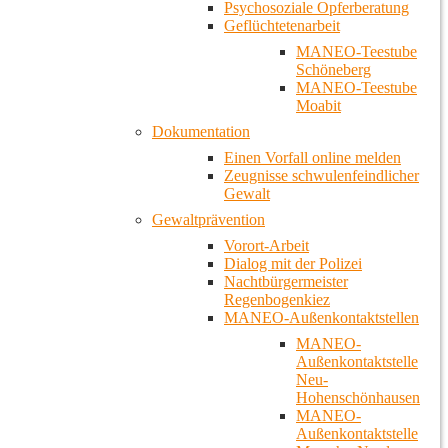
Psychosoziale Opferberatung
Geflüchtetenarbeit
MANEO-Teestube
Schöneberg
MANEO-Teestube
Moabit
Dokumentation
Einen Vorfall online melden
Zeugnisse schwulenfeindlicher
Gewalt
Gewaltprävention
Vorort-Arbeit
Dialog mit der Polizei
Nachtbürgermeister
Regenbogenkiez
MANEO-Außenkontaktstellen
MANEO-
Außenkontaktstelle
Neu-
Hohenschönhausen
MANEO-
Außenkontaktstelle