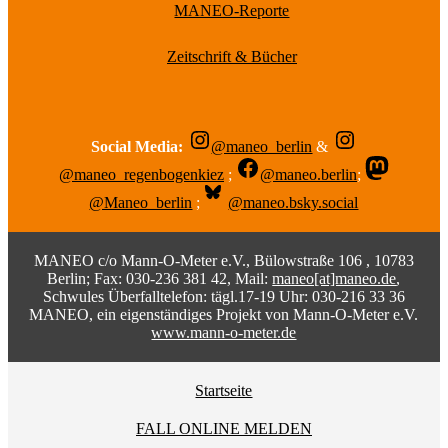
MANEO-Reporte
Zeitschrift & Bücher
Social Media:
@maneo_berlin
&
@maneo_regenbogenkiez
;
@maneo.berlin
;
@Maneo_berlin
;
@maneo.bsky.social
MANEO c/o Mann-O-Meter e.V., Bülowstraße 106 , 10783
Berlin; Fax: 030-236 381 42, Mail:
maneo[at]maneo.de
,
Schwules Überfalltelefon: tägl.17-19 Uhr: 030-216 33 36
MANEO, ein eigenständiges Projekt von Mann-O-Meter e.V.
www.mann-o-meter.de
Startseite
FALL ONLINE MELDEN