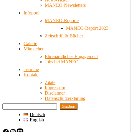
MANEO-Newsletters
Infopool
MANEO-Reporte
MANEO-Report 2023
Zeitschrift & Bücher
Galerie
Mitmachen
Ehrenamtliches Engagement
Jobs bei MANEO
Termine
Kontakt
Zitate
Impressum
Disclaimer
Datenschutzerklärung
Suchen
Deutsch
English
Facebook
Instagram
Mastodon